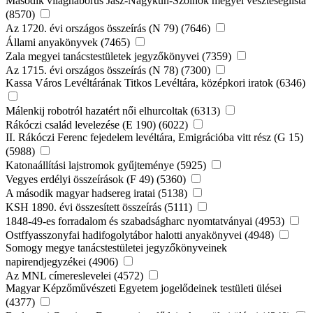
Második világháborús Jász-Nagykun-Szolnok megyei veszteséglista
(8570)
Az 1720. évi országos összeírás (N 79) (7646)
Állami anyakönyvek (7465)
Zala megyei tanácstestületek jegyzőkönyvei (7359)
Az 1715. évi országos összeírás (N 78) (7300)
Kassa Város Levéltárának Titkos Levéltára, középkori iratok (6346)
Málenkij robotról hazatért női elhurcoltak (6313)
Rákóczi család levelezése (E 190) (6022)
II. Rákóczi Ferenc fejedelem levéltára, Emigrációba vitt rész (G 15)
(5988)
Katonaállítási lajstromok gyűjteménye (5925)
Vegyes erdélyi összeírások (F 49) (5360)
A második magyar hadsereg iratai (5138)
KSH 1890. évi összesített összeírás (5111)
1848-49-es forradalom és szabadságharc nyomtatványai (4953)
Ostffyasszonyfai hadifogolytábor halotti anyakönyvei (4948)
Somogy megye tanácstestületei jegyzőkönyveinek
napirendjegyzékei (4906)
Az MNL címereslevelei (4572)
Magyar Képzőművészeti Egyetem jogelődeinek testületi ülései
(4377)