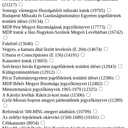
(21217)
Somogy vármegyei főszolgabírói műszaki iratok (19705)
Budapesti Műszaki és Gazdaságtudományi Egyetem jogelődeinek
testületi ülései (19134)
MDP Pest Megyei Bizottságának jegyzőkönyvei (17773)
MDP iratok a Jász-Nagykun-Szolnok Megyei Levéltárban (16742)
Falufotó (15646)
Vegyes, a kamara által őrzött levelezés (E 204) (14674)
Urbaria et Conscriptiones (E 156) (14191)
Kataszteri iratok (13603)
Széchenyi István Egyetem jogelődeinek testületi ülései (12943)
Külügyminisztérium (12912)
Pécsi Tudományegyetem jogelődeinek testületi ülései (12586)
MDP Békés Megyei Bizottsága jegyzőkönyvei (12482)
Minisztertanácsi jegyzőkönyvek 1965-1979 (12325)
A Károlyi levéltár Rákóczi-kori iratai (11506)
Győr-Moson-Sopron megyei párttestületek jegyzőkönyvei (11289)
Reformáció 500-MNL-megyei adatbázis (10709)
Az erdélyi fejedelmek oklevelei (1560-1689) (10161)
Céhkataszter (8954)