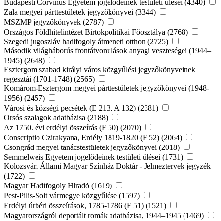
Budapesti Corvinus Egyetem jogelődeinek testületi ülései (4340)
Zala megyei párttestületek jegyzőkönyvei (3344)
MSZMP jegyzőkönyvek (2787)
Országos Földhitelintézet Birtokpolitikai Főosztálya (2768)
Szegedi jugoszláv hadifogoly átmeneti otthon (2725)
Második világháborús frontátvonulások anyagi veszteségei (1944–
1945) (2648)
Esztergom szabad királyi város közgyűlési jegyzőkönyveinek
regesztái (1701-1748) (2565)
Komárom-Esztergom megyei párttestületek jegyzőkönyvei (1948-
1956) (2457)
Városi és községi pecsétek (E 213, A 132) (2381)
Orsós szalagok adatbázisa (2188)
Az 1750. évi erdélyi összeírás (F 50) (2070)
Conscriptio Czirakyana, Erdély 1819-1820 (F 52) (2064)
Csongrád megyei tanácstestületek jegyzőkönyvei (2018)
Semmelweis Egyetem jogelődeinek testületi ülései (1731)
Kolozsvári Állami Magyar Színház Doktár - Jelmeztervek jegyzék
(1722)
Magyar Hadifogoly Híradó (1619)
Pest-Pilis-Solt vármegye közgyűlése (1597)
Erdélyi úrbéri összeírások, 1785-1786 (F 51) (1521)
Magyarországról deportált romák adatbázisa, 1944–1945 (1469)