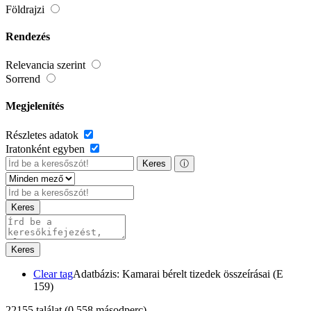
Földrajzi
Rendezés
Relevancia szerint
Sorrend
Megjelenítés
Részletes adatok
Iratonként egyben
Keres
ⓘ
Keres
Keres
Clear tag
Adatbázis: Kamarai bérelt tizedek összeírásai (E
159)
22155 találat
(0,558 másodperc)