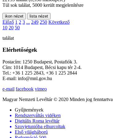
Túl sok találat, 5000 került megjelenítésre
ikon nézet
lista nézet
Előző
1
2
3
...
249
250
Következő
10
20
50
találat
Elérhetőségek
Postacím: 1250 Budapest, Postafiók 3.
Cím: 1014 Budapest, Bécsi kapu tér 2-4.
Tel.: +36 1 225 2843, +36 1 225 2844
E-mail: info@mnl.gov.hu
e-mail
facebook
vimeo
Magyar Nemzeti Levéltár © 2020 Minden jog fenntartva
Gyűjtemények
Rendszerváltás vidéken
Digitális Roma levéltár
Szovjetunióba elhurcoltak
Első világháború
Reformáció 500