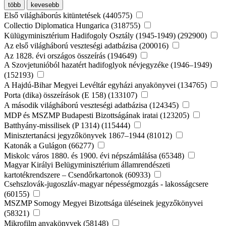
több
kevesebb
Első világháborús kitüntetések (440575)
Collectio Diplomatica Hungarica (318755)
Külügyminisztérium Hadifogoly Osztály (1945-1949) (292900)
Az első világháború veszteségi adatbázisa (200016)
Az 1828. évi országos összeírás (194649)
A Szovjetunióból hazatért hadifoglyok névjegyzéke (1946–1949)
(152193)
A Hajdú-Bihar Megyei Levéltár egyházi anyakönyvei (134765)
Porta (dika) összeírások (E 158) (133107)
A második világháború veszteségi adatbázisa (124345)
MDP és MSZMP Budapesti Bizottságának iratai (123205)
Batthyány-missilisek (P 1314) (115444)
Minisztertanácsi jegyzőkönyvek 1867–1944 (81012)
Katonák a Gulágon (66277)
Miskolc város 1880. és 1900. évi népszámlálása (65348)
Magyar Királyi Belügyminisztérium államrendészeti
kartotékrendszere – Csendőrkartonok (60933)
Csehszlovák-jugoszláv-magyar népességmozgás - lakosságcsere
(60155)
MSZMP Somogy Megyei Bizottsága üléseinek jegyzőkönyvei
(58321)
Mikrofilm anyakönyvek (58148)