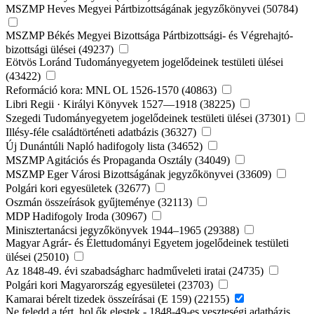
MSZMP Heves Megyei Pártbizottságának jegyzőkönyvei (50784)
MSZMP Békés Megyei Bizottsága Pártbizottsági- és Végrehajtó-
bizottsági ülései (49237)
Eötvös Loránd Tudományegyetem jogelődeinek testületi ülései
(43422)
Reformáció kora: MNL OL 1526-1570 (40863)
Libri Regii · Királyi Könyvek 1527—1918 (38225)
Szegedi Tudományegyetem jogelődeinek testületi ülései (37301)
Illésy-féle családtörténeti adatbázis (36327)
Új Dunántúli Napló hadifogoly lista (34652)
MSZMP Agitációs és Propaganda Osztály (34049)
MSZMP Eger Városi Bizottságának jegyzőkönyvei (33609)
Polgári kori egyesületek (32677)
Oszmán összeírások gyűjteménye (32113)
MDP Hadifogoly Iroda (30967)
Minisztertanácsi jegyzőkönyvek 1944–1965 (29388)
Magyar Agrár- és Élettudományi Egyetem jogelődeinek testületi
ülései (25010)
Az 1848-49. évi szabadságharc hadműveleti iratai (24735)
Polgári kori Magyarország egyesületei (23703)
Kamarai bérelt tizedek összeírásai (E 159) (22155)
Ne feledd a tért, hol ők elestek - 1848-49-es veszteségi adatbázis