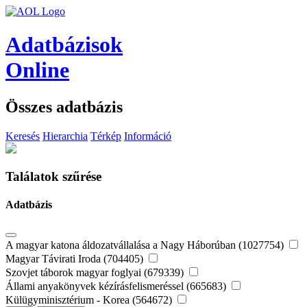
Adatbázisok
Online
Összes adatbázis
Keresés
Hierarchia
Térkép
Információ
Találatok szűrése
Adatbázis
A magyar katona áldozatvállalása a Nagy Háborúban (1027754)
Magyar Távirati Iroda (704405)
Szovjet táborok magyar foglyai (679339)
Állami anyakönyvek kézírásfelismeréssel (665683)
Külügyminisztérium - Korea (564672)