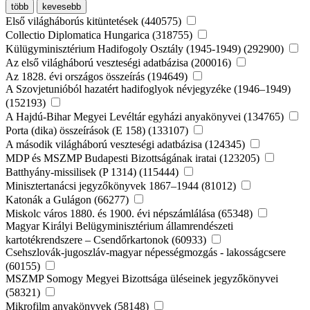
több
kevesebb
Első világháborús kitüntetések (440575)
Collectio Diplomatica Hungarica (318755)
Külügyminisztérium Hadifogoly Osztály (1945-1949) (292900)
Az első világháború veszteségi adatbázisa (200016)
Az 1828. évi országos összeírás (194649)
A Szovjetunióból hazatért hadifoglyok névjegyzéke (1946–1949)
(152193)
A Hajdú-Bihar Megyei Levéltár egyházi anyakönyvei (134765)
Porta (dika) összeírások (E 158) (133107)
A második világháború veszteségi adatbázisa (124345)
MDP és MSZMP Budapesti Bizottságának iratai (123205)
Batthyány-missilisek (P 1314) (115444)
Minisztertanácsi jegyzőkönyvek 1867–1944 (81012)
Katonák a Gulágon (66277)
Miskolc város 1880. és 1900. évi népszámlálása (65348)
Magyar Királyi Belügyminisztérium államrendészeti
kartotékrendszere – Csendőrkartonok (60933)
Csehszlovák-jugoszláv-magyar népességmozgás - lakosságcsere
(60155)
MSZMP Somogy Megyei Bizottsága üléseinek jegyzőkönyvei
(58321)
Mikrofilm anyakönyvek (58148)