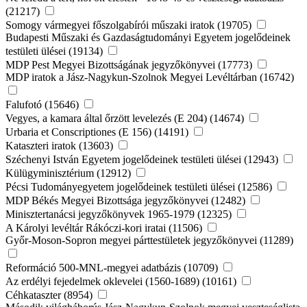
(21217)
Somogy vármegyei főszolgabírói műszaki iratok (19705)
Budapesti Műszaki és Gazdaságtudományi Egyetem jogelődeinek
testületi ülései (19134)
MDP Pest Megyei Bizottságának jegyzőkönyvei (17773)
MDP iratok a Jász-Nagykun-Szolnok Megyei Levéltárban (16742)
Falufotó (15646)
Vegyes, a kamara által őrzött levelezés (E 204) (14674)
Urbaria et Conscriptiones (E 156) (14191)
Kataszteri iratok (13603)
Széchenyi István Egyetem jogelődeinek testületi ülései (12943)
Külügyminisztérium (12912)
Pécsi Tudományegyetem jogelődeinek testületi ülései (12586)
MDP Békés Megyei Bizottsága jegyzőkönyvei (12482)
Minisztertanácsi jegyzőkönyvek 1965-1979 (12325)
A Károlyi levéltár Rákóczi-kori iratai (11506)
Győr-Moson-Sopron megyei párttestületek jegyzőkönyvei (11289)
Reformáció 500-MNL-megyei adatbázis (10709)
Az erdélyi fejedelmek oklevelei (1560-1689) (10161)
Céhkataszter (8954)