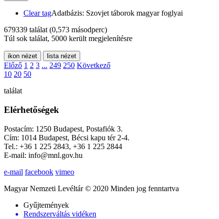
Clear tag
Adatbázis: Szovjet táborok magyar foglyai
679339 találat
(0,573 másodperc)
Túl sok találat, 5000 került megjelenítésre
ikon nézet
lista nézet
Előző
1
2
3
...
249
250
Következő
10
20
50
találat
Elérhetőségek
Postacím: 1250 Budapest, Postafiók 3.
Cím: 1014 Budapest, Bécsi kapu tér 2-4.
Tel.: +36 1 225 2843, +36 1 225 2844
E-mail: info@mnl.gov.hu
e-mail
facebook
vimeo
Magyar Nemzeti Levéltár © 2020 Minden jog fenntartva
Gyűjtemények
Rendszerváltás vidéken