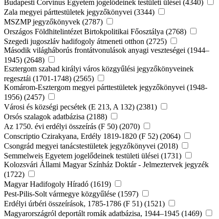
Budapesti Corvinus Egyetem jogelődeinek testületi ülései (4340)
Zala megyei párttestületek jegyzőkönyvei (3344)
MSZMP jegyzőkönyvek (2787)
Országos Földhitelintézet Birtokpolitikai Főosztálya (2768)
Szegedi jugoszláv hadifogoly átmeneti otthon (2725)
Második világháborús frontátvonulások anyagi veszteségei (1944–
1945) (2648)
Esztergom szabad királyi város közgyűlési jegyzőkönyveinek
regesztái (1701-1748) (2565)
Komárom-Esztergom megyei párttestületek jegyzőkönyvei (1948-
1956) (2457)
Városi és községi pecsétek (E 213, A 132) (2381)
Orsós szalagok adatbázisa (2188)
Az 1750. évi erdélyi összeírás (F 50) (2070)
Conscriptio Czirakyana, Erdély 1819-1820 (F 52) (2064)
Csongrád megyei tanácstestületek jegyzőkönyvei (2018)
Semmelweis Egyetem jogelődeinek testületi ülései (1731)
Kolozsvári Állami Magyar Színház Doktár - Jelmeztervek jegyzék
(1722)
Magyar Hadifogoly Híradó (1619)
Pest-Pilis-Solt vármegye közgyűlése (1597)
Erdélyi úrbéri összeírások, 1785-1786 (F 51) (1521)
Magyarországról deportált romák adatbázisa, 1944–1945 (1469)