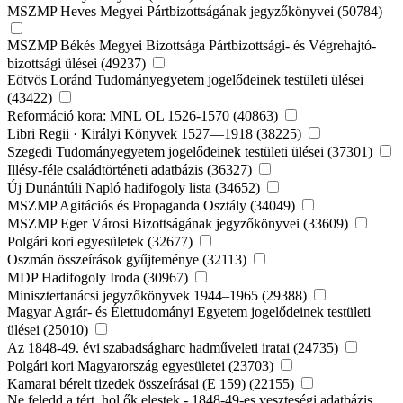
MSZMP Heves Megyei Pártbizottságának jegyzőkönyvei (50784)
MSZMP Békés Megyei Bizottsága Pártbizottsági- és Végrehajtó-
bizottsági ülései (49237)
Eötvös Loránd Tudományegyetem jogelődeinek testületi ülései
(43422)
Reformáció kora: MNL OL 1526-1570 (40863)
Libri Regii · Királyi Könyvek 1527—1918 (38225)
Szegedi Tudományegyetem jogelődeinek testületi ülései (37301)
Illésy-féle családtörténeti adatbázis (36327)
Új Dunántúli Napló hadifogoly lista (34652)
MSZMP Agitációs és Propaganda Osztály (34049)
MSZMP Eger Városi Bizottságának jegyzőkönyvei (33609)
Polgári kori egyesületek (32677)
Oszmán összeírások gyűjteménye (32113)
MDP Hadifogoly Iroda (30967)
Minisztertanácsi jegyzőkönyvek 1944–1965 (29388)
Magyar Agrár- és Élettudományi Egyetem jogelődeinek testületi
ülései (25010)
Az 1848-49. évi szabadságharc hadműveleti iratai (24735)
Polgári kori Magyarország egyesületei (23703)
Kamarai bérelt tizedek összeírásai (E 159) (22155)
Ne feledd a tért, hol ők elestek - 1848-49-es veszteségi adatbázis