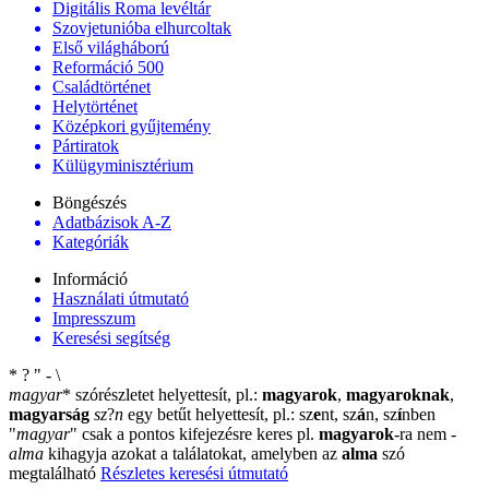
Digitális Roma levéltár
Szovjetunióba elhurcoltak
Első világháború
Reformáció 500
Családtörténet
Helytörténet
Középkori gyűjtemény
Pártiratok
Külügyminisztérium
Böngészés
Adatbázisok A-Z
Kategóriák
Információ
Használati útmutató
Impresszum
Keresési segítség
*
?
"
-
\
magyar
*
szórészletet helyettesít, pl.:
magyarok
,
magyaroknak
,
magyarság
sz
?
n
egy betűt helyettesít, pl.: sz
e
nt, sz
á
n, sz
í
nben
"
magyar
"
csak a pontos kifejezésre keres pl.
magyarok
-ra nem
-
alma
kihagyja azokat a találatokat, amelyben az
alma
szó
megtalálható
Részletes keresési útmutató