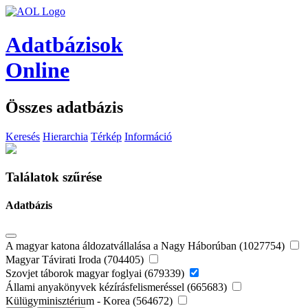
Adatbázisok
Online
Összes adatbázis
Keresés
Hierarchia
Térkép
Információ
Találatok szűrése
Adatbázis
A magyar katona áldozatvállalása a Nagy Háborúban (1027754)
Magyar Távirati Iroda (704405)
Szovjet táborok magyar foglyai (679339)
Állami anyakönyvek kézírásfelismeréssel (665683)
Külügyminisztérium - Korea (564672)