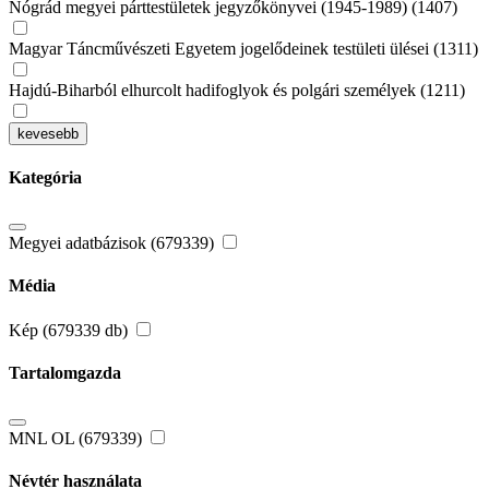
Nógrád megyei párttestületek jegyzőkönyvei (1945-1989) (1407)
Magyar Táncművészeti Egyetem jogelődeinek testületi ülései (1311)
Hajdú-Biharból elhurcolt hadifoglyok és polgári személyek (1211)
kevesebb
Kategória
Megyei adatbázisok (679339)
Média
Kép (679339 db)
Tartalomgazda
MNL OL (679339)
Névtér használata