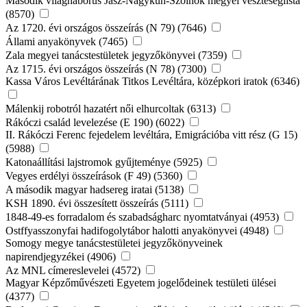
Második világháborús Jász-Nagykun-Szolnok megyei veszteséglista
(8570)
Az 1720. évi országos összeírás (N 79) (7646)
Állami anyakönyvek (7465)
Zala megyei tanácstestületek jegyzőkönyvei (7359)
Az 1715. évi országos összeírás (N 78) (7300)
Kassa Város Levéltárának Titkos Levéltára, középkori iratok (6346)
Málenkij robotról hazatért női elhurcoltak (6313)
Rákóczi család levelezése (E 190) (6022)
II. Rákóczi Ferenc fejedelem levéltára, Emigrációba vitt rész (G 15)
(5988)
Katonaállítási lajstromok gyűjteménye (5925)
Vegyes erdélyi összeírások (F 49) (5360)
A második magyar hadsereg iratai (5138)
KSH 1890. évi összesített összeírás (5111)
1848-49-es forradalom és szabadságharc nyomtatványai (4953)
Ostffyasszonyfai hadifogolytábor halotti anyakönyvei (4948)
Somogy megye tanácstestületei jegyzőkönyveinek
napirendjegyzékei (4906)
Az MNL címereslevelei (4572)
Magyar Képzőművészeti Egyetem jogelődeinek testületi ülései
(4377)