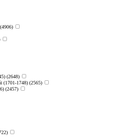
 (4906)
)
45) (2648)
ái (1701-1748) (2565)
56) (2457)
1722)