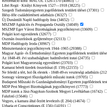
Reformáció kora: MNL OL 1526-1570 (40863)
Libri Regii · Királyi Könyvek 1527—1918 (38225)
Szegedi Tudományegyetem jogelődeinek testületi ülései (37301)
Illésy-féle családtörténeti adatbázis (36327)
Új Dunántúli Napló hadifogoly lista (34652)
MSZMP Agitációs és Propaganda Osztály (34049)
MSZMP Eger Városi Bizottságának jegyzőkönyvei (33609)
Polgári kori egyesületek (32677)
Oszmán összeírások gyűjteménye (32113)
MDP Hadifogoly Iroda (30967)
Minisztertanácsi jegyzőkönyvek 1944–1965 (29388)
Magyar Agrár- és Élettudományi Egyetem jogelődeinek testületi ülés
Az 1848-49. évi szabadságharc hadműveleti iratai (24735)
Polgári kori Magyarország egyesületei (23703)
Kamarai bérelt tizedek összeírásai (E 159) (22155)
Ne feledd a tért, hol ők elestek - 1848-49-es veszteségi adatbázis (21
Somogy vármegyei főszolgabírói műszaki iratok (19705)
Budapesti Műszaki és Gazdaságtudományi Egyetem jogelődeinek testü
MDP Pest Megyei Bizottságának jegyzőkönyvei (17773)
MDP iratok a Jász-Nagykun-Szolnok Megyei Levéltárban (16742)
Falufotó (15646)
Vegyes, a kamara által őrzött levelezés (E 204) (14674)
Urbaria et Conscriptiones (E 156) (14191)