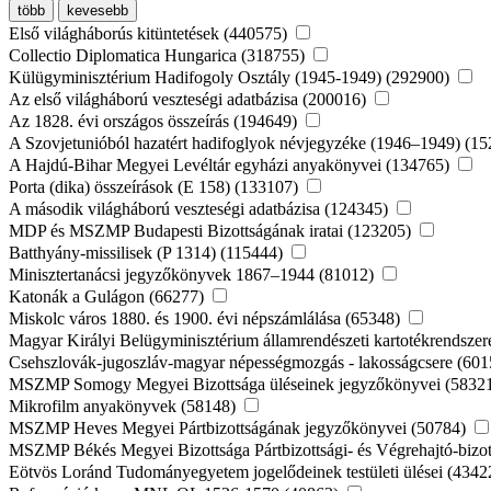
több
kevesebb
Első világháborús kitüntetések (440575)
Collectio Diplomatica Hungarica (318755)
Külügyminisztérium Hadifogoly Osztály (1945-1949) (292900)
Az első világháború veszteségi adatbázisa (200016)
Az 1828. évi országos összeírás (194649)
A Szovjetunióból hazatért hadifoglyok névjegyzéke (1946–1949) (1
A Hajdú-Bihar Megyei Levéltár egyházi anyakönyvei (134765)
Porta (dika) összeírások (E 158) (133107)
A második világháború veszteségi adatbázisa (124345)
MDP és MSZMP Budapesti Bizottságának iratai (123205)
Batthyány-missilisek (P 1314) (115444)
Minisztertanácsi jegyzőkönyvek 1867–1944 (81012)
Katonák a Gulágon (66277)
Miskolc város 1880. és 1900. évi népszámlálása (65348)
Magyar Királyi Belügyminisztérium államrendészeti kartotékrendsze
Csehszlovák-jugoszláv-magyar népességmozgás - lakosságcsere (60
MSZMP Somogy Megyei Bizottsága üléseinek jegyzőkönyvei (5832
Mikrofilm anyakönyvek (58148)
MSZMP Heves Megyei Pártbizottságának jegyzőkönyvei (50784)
MSZMP Békés Megyei Bizottsága Pártbizottsági- és Végrehajtó-bizot
Eötvös Loránd Tudományegyetem jogelődeinek testületi ülései (434