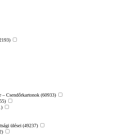
52193)
re – Csendőrkartonok (60933)
155)
1)
tsági ülései (49237)
22)