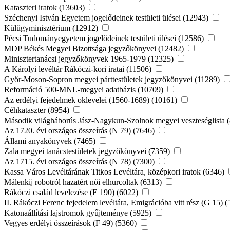
Kataszteri iratok (13603)
Széchenyi István Egyetem jogelődeinek testületi ülései (12943)
Külügyminisztérium (12912)
Pécsi Tudományegyetem jogelődeinek testületi ülései (12586)
MDP Békés Megyei Bizottsága jegyzőkönyvei (12482)
Minisztertanácsi jegyzőkönyvek 1965-1979 (12325)
A Károlyi levéltár Rákóczi-kori iratai (11506)
Győr-Moson-Sopron megyei párttestületek jegyzőkönyvei (11289)
Reformáció 500-MNL-megyei adatbázis (10709)
Az erdélyi fejedelmek oklevelei (1560-1689) (10161)
Céhkataszter (8954)
Második világháborús Jász-Nagykun-Szolnok megyei veszteséglista 
Az 1720. évi országos összeírás (N 79) (7646)
Állami anyakönyvek (7465)
Zala megyei tanácstestületek jegyzőkönyvei (7359)
Az 1715. évi országos összeírás (N 78) (7300)
Kassa Város Levéltárának Titkos Levéltára, középkori iratok (6346)
Málenkij robotról hazatért női elhurcoltak (6313)
Rákóczi család levelezése (E 190) (6022)
II. Rákóczi Ferenc fejedelem levéltára, Emigrációba vitt rész (G 15) 
Katonaállítási lajstromok gyűjteménye (5925)
Vegyes erdélyi összeírások (F 49) (5360)