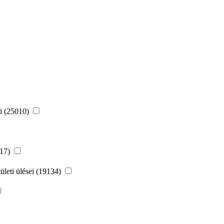
ei (25010)
217)
leti ülései (19134)