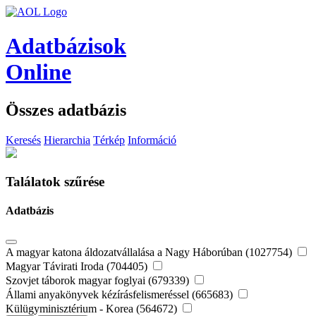
Adatbázisok
Online
Összes adatbázis
Keresés
Hierarchia
Térkép
Információ
Találatok szűrése
Adatbázis
A magyar katona áldozatvállalása a Nagy Háborúban (1027754)
Magyar Távirati Iroda (704405)
Szovjet táborok magyar foglyai (679339)
Állami anyakönyvek kézírásfelismeréssel (665683)
Külügyminisztérium - Korea (564672)