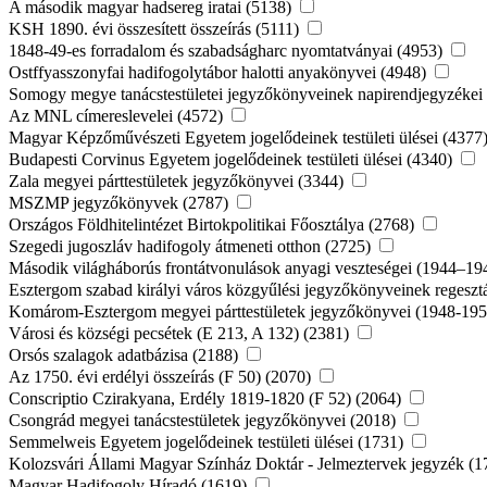
A második magyar hadsereg iratai (5138)
KSH 1890. évi összesített összeírás (5111)
1848-49-es forradalom és szabadságharc nyomtatványai (4953)
Ostffyasszonyfai hadifogolytábor halotti anyakönyvei (4948)
Somogy megye tanácstestületei jegyzőkönyveinek napirendjegyzékei
Az MNL címereslevelei (4572)
Magyar Képzőművészeti Egyetem jogelődeinek testületi ülései (4377
Budapesti Corvinus Egyetem jogelődeinek testületi ülései (4340)
Zala megyei párttestületek jegyzőkönyvei (3344)
MSZMP jegyzőkönyvek (2787)
Országos Földhitelintézet Birtokpolitikai Főosztálya (2768)
Szegedi jugoszláv hadifogoly átmeneti otthon (2725)
Második világháborús frontátvonulások anyagi veszteségei (1944–19
Esztergom szabad királyi város közgyűlési jegyzőkönyveinek regeszt
Komárom-Esztergom megyei párttestületek jegyzőkönyvei (1948-19
Városi és községi pecsétek (E 213, A 132) (2381)
Orsós szalagok adatbázisa (2188)
Az 1750. évi erdélyi összeírás (F 50) (2070)
Conscriptio Czirakyana, Erdély 1819-1820 (F 52) (2064)
Csongrád megyei tanácstestületek jegyzőkönyvei (2018)
Semmelweis Egyetem jogelődeinek testületi ülései (1731)
Kolozsvári Állami Magyar Színház Doktár - Jelmeztervek jegyzék (
Magyar Hadifogoly Híradó (1619)