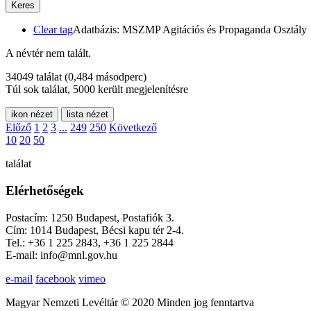
Keres
Clear tag
Adatbázis: MSZMP Agitációs és Propaganda Osztály
A névtér nem talált.
34049 találat
(0,484 másodperc)
Túl sok találat, 5000 került megjelenítésre
ikon nézet
lista nézet
Előző
1
2
3
...
249
250
Következő
10
20
50
találat
Elérhetőségek
Postacím: 1250 Budapest, Postafiók 3.
Cím: 1014 Budapest, Bécsi kapu tér 2-4.
Tel.: +36 1 225 2843, +36 1 225 2844
E-mail: info@mnl.gov.hu
e-mail
facebook
vimeo
Magyar Nemzeti Levéltár © 2020 Minden jog fenntartva