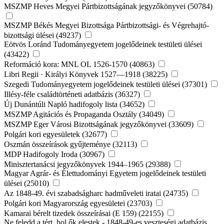
MSZMP Heves Megyei Pártbizottságának jegyzőkönyvei (50784)
MSZMP Békés Megyei Bizottsága Pártbizottsági- és Végrehajtó-
bizottsági ülései (49237)
Eötvös Loránd Tudományegyetem jogelődeinek testületi ülései
(43422)
Reformáció kora: MNL OL 1526-1570 (40863)
Libri Regii · Királyi Könyvek 1527—1918 (38225)
Szegedi Tudományegyetem jogelődeinek testületi ülései (37301)
Illésy-féle családtörténeti adatbázis (36327)
Új Dunántúli Napló hadifogoly lista (34652)
MSZMP Agitációs és Propaganda Osztály (34049)
MSZMP Eger Városi Bizottságának jegyzőkönyvei (33609)
Polgári kori egyesületek (32677)
Oszmán összeírások gyűjteménye (32113)
MDP Hadifogoly Iroda (30967)
Minisztertanácsi jegyzőkönyvek 1944–1965 (29388)
Magyar Agrár- és Élettudományi Egyetem jogelődeinek testületi
ülései (25010)
Az 1848-49. évi szabadságharc hadműveleti iratai (24735)
Polgári kori Magyarország egyesületei (23703)
Kamarai bérelt tizedek összeírásai (E 159) (22155)
Ne feledd a tért, hol ők elestek - 1848-49-es veszteségi adatbázis