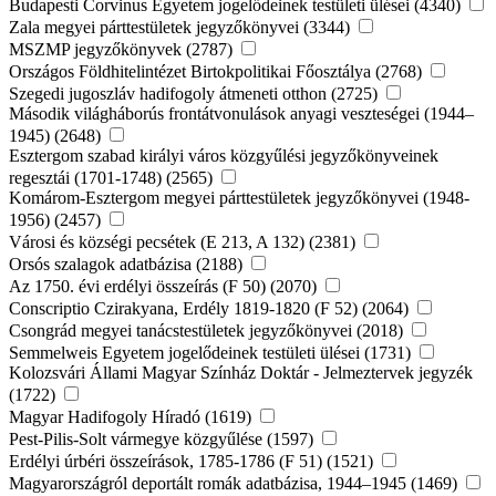
Budapesti Corvinus Egyetem jogelődeinek testületi ülései (4340)
Zala megyei párttestületek jegyzőkönyvei (3344)
MSZMP jegyzőkönyvek (2787)
Országos Földhitelintézet Birtokpolitikai Főosztálya (2768)
Szegedi jugoszláv hadifogoly átmeneti otthon (2725)
Második világháborús frontátvonulások anyagi veszteségei (1944–
1945) (2648)
Esztergom szabad királyi város közgyűlési jegyzőkönyveinek
regesztái (1701-1748) (2565)
Komárom-Esztergom megyei párttestületek jegyzőkönyvei (1948-
1956) (2457)
Városi és községi pecsétek (E 213, A 132) (2381)
Orsós szalagok adatbázisa (2188)
Az 1750. évi erdélyi összeírás (F 50) (2070)
Conscriptio Czirakyana, Erdély 1819-1820 (F 52) (2064)
Csongrád megyei tanácstestületek jegyzőkönyvei (2018)
Semmelweis Egyetem jogelődeinek testületi ülései (1731)
Kolozsvári Állami Magyar Színház Doktár - Jelmeztervek jegyzék
(1722)
Magyar Hadifogoly Híradó (1619)
Pest-Pilis-Solt vármegye közgyűlése (1597)
Erdélyi úrbéri összeírások, 1785-1786 (F 51) (1521)
Magyarországról deportált romák adatbázisa, 1944–1945 (1469)