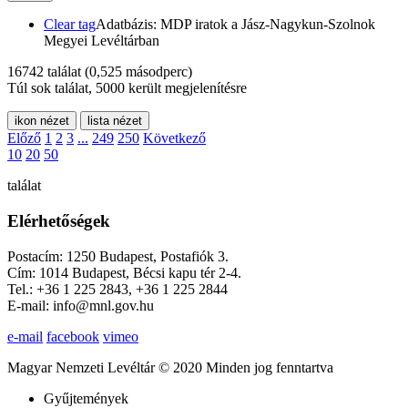
Clear tag
Adatbázis: MDP iratok a Jász-Nagykun-Szolnok
Megyei Levéltárban
16742 találat
(0,525 másodperc)
Túl sok találat, 5000 került megjelenítésre
ikon nézet
lista nézet
Előző
1
2
3
...
249
250
Következő
10
20
50
találat
Elérhetőségek
Postacím: 1250 Budapest, Postafiók 3.
Cím: 1014 Budapest, Bécsi kapu tér 2-4.
Tel.: +36 1 225 2843, +36 1 225 2844
E-mail: info@mnl.gov.hu
e-mail
facebook
vimeo
Magyar Nemzeti Levéltár © 2020 Minden jog fenntartva
Gyűjtemények