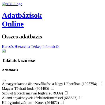
Adatbázisok
Online
Összes adatbázis
Keresés
Hierarchia
Térkép
Információ
Találatok szűrése
Adatbázis
A magyar katona áldozatvállalása a Nagy Háborúban (1027754)
Magyar Távirati Iroda (704405)
Szovjet táborok magyar foglyai (679339)
Állami anyakönyvek kézírásfelismeréssel (665683)
Külügyminisztérium - Korea (564672)