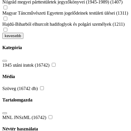
Nógrád megyei párttestületek jegyzőkönyvei (1945-1989) (1407)
Magyar Táncművészeti Egyetem jogelődeinek testületi ülései (1311)
Hajdú-Biharból elhurcolt hadifoglyok és polgári személyek (1211)
kevesebb
Kategória
1945 utáni iratok (16742)
Média
Szöveg (16742 db)
Tartalomgazda
MNL JNSzML (16742)
Névtér használata