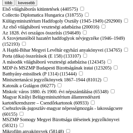
több
kevesebb
Első világháborús kitüntetések (440575)
Collectio Diplomatica Hungarica (318755)
Külügyminisztérium Hadifogoly Osztály (1945-1949) (292900)
Az első világháború veszteségi adatbázisa (200016)
Az 1828. évi országos összeírás (194649)
A Szovjetunióból hazatért hadifoglyok névjegyzéke (1946–1949)
(152193)
A Hajdú-Bihar Megyei Levéltár egyházi anyakönyvei (134765)
Porta (dika) összeírások (E 158) (133107)
A második világháború veszteségi adatbázisa (124345)
MDP és MSZMP Budapesti Bizottságának iratai (123205)
Batthyány-missilisek (P 1314) (115444)
Minisztertanácsi jegyzőkönyvek 1867–1944 (81012)
Katonák a Gulágon (66277)
Miskolc város 1880. és 1900. évi népszámlálása (65348)
Magyar Királyi Belügyminisztérium államrendészeti
kartotékrendszere – Csendőrkartonok (60933)
Csehszlovák-jugoszláv-magyar népességmozgás - lakosságcsere
(60155)
MSZMP Somogy Megyei Bizottsága üléseinek jegyzőkönyvei
(58321)
Mikrofilm anyakönyvek (58148)