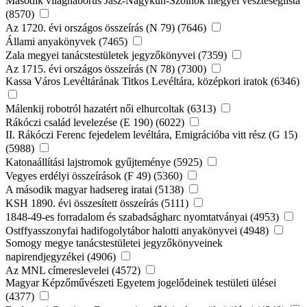
Második világháborús Jász-Nagykun-Szolnok megyei veszteséglista
(8570)
Az 1720. évi országos összeírás (N 79) (7646)
Állami anyakönyvek (7465)
Zala megyei tanácstestületek jegyzőkönyvei (7359)
Az 1715. évi országos összeírás (N 78) (7300)
Kassa Város Levéltárának Titkos Levéltára, középkori iratok (6346)
Málenkij robotról hazatért női elhurcoltak (6313)
Rákóczi család levelezése (E 190) (6022)
II. Rákóczi Ferenc fejedelem levéltára, Emigrációba vitt rész (G 15)
(5988)
Katonaállítási lajstromok gyűjteménye (5925)
Vegyes erdélyi összeírások (F 49) (5360)
A második magyar hadsereg iratai (5138)
KSH 1890. évi összesített összeírás (5111)
1848-49-es forradalom és szabadságharc nyomtatványai (4953)
Ostffyasszonyfai hadifogolytábor halotti anyakönyvei (4948)
Somogy megye tanácstestületei jegyzőkönyveinek
napirendjegyzékei (4906)
Az MNL címereslevelei (4572)
Magyar Képzőművészeti Egyetem jogelődeinek testületi ülései
(4377)