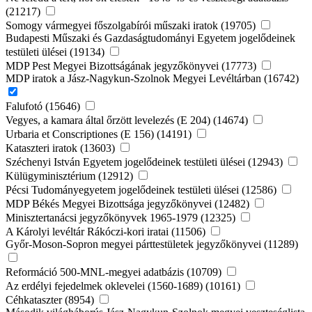
(21217)
Somogy vármegyei főszolgabírói műszaki iratok (19705)
Budapesti Műszaki és Gazdaságtudományi Egyetem jogelődeinek
testületi ülései (19134)
MDP Pest Megyei Bizottságának jegyzőkönyvei (17773)
MDP iratok a Jász-Nagykun-Szolnok Megyei Levéltárban (16742)
Falufotó (15646)
Vegyes, a kamara által őrzött levelezés (E 204) (14674)
Urbaria et Conscriptiones (E 156) (14191)
Kataszteri iratok (13603)
Széchenyi István Egyetem jogelődeinek testületi ülései (12943)
Külügyminisztérium (12912)
Pécsi Tudományegyetem jogelődeinek testületi ülései (12586)
MDP Békés Megyei Bizottsága jegyzőkönyvei (12482)
Minisztertanácsi jegyzőkönyvek 1965-1979 (12325)
A Károlyi levéltár Rákóczi-kori iratai (11506)
Győr-Moson-Sopron megyei párttestületek jegyzőkönyvei (11289)
Reformáció 500-MNL-megyei adatbázis (10709)
Az erdélyi fejedelmek oklevelei (1560-1689) (10161)
Céhkataszter (8954)