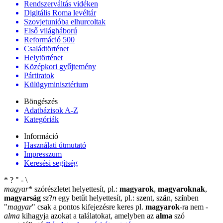
Rendszerváltás vidéken
Digitális Roma levéltár
Szovjetunióba elhurcoltak
Első világháború
Reformáció 500
Családtörténet
Helytörténet
Középkori gyűjtemény
Pártiratok
Külügyminisztérium
Böngészés
Adatbázisok A-Z
Kategóriák
Információ
Használati útmutató
Impresszum
Keresési segítség
*
?
"
-
\
magyar
*
szórészletet helyettesít, pl.:
magyarok
,
magyaroknak
,
magyarság
sz
?
n
egy betűt helyettesít, pl.: sz
e
nt, sz
á
n, sz
í
nben
"
magyar
"
csak a pontos kifejezésre keres pl.
magyarok
-ra nem
-
alma
kihagyja azokat a találatokat, amelyben az
alma
szó