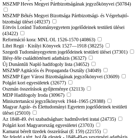
MSZMP Heves Megyei Pártbizottságának jegyzőkönyvei (50784)
MSZMP Békés Megyei Bizottsága Pártbizottsági- és Végrehajtó-
bizottsági ülései (49237)
Eötvös Loránd Tudományegyetem jogelődeinek testületi ülései
(43422)
Reformáció kora: MNL OL 1526-1570 (40863)
Libri Regii · Királyi Könyvek 1527—1918 (38225)
Szegedi Tudományegyetem jogelődeinek testületi ülései (37301)
Illésy-féle családtörténeti adatbázis (36327)
Új Dunántúli Napló hadifogoly lista (34652)
MSZMP Agitációs és Propaganda Osztály (34049)
MSZMP Eger Városi Bizottságának jegyzőkönyvei (33609)
Polgári kori egyesületek (32677)
Oszmán összeírások gyűjteménye (32113)
MDP Hadifogoly Iroda (30967)
Minisztertanácsi jegyzőkönyvek 1944–1965 (29388)
Magyar Agrár- és Élettudományi Egyetem jogelődeinek testületi
ülései (25010)
Az 1848-49. évi szabadságharc hadműveleti iratai (24735)
Polgári kori Magyarország egyesületei (23703)
Kamarai bérelt tizedek összeírásai (E 159) (22155)
Ne feledd a tért, hol ők elestek - 1848-49-es veszteségi adatbázis