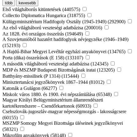
több
kevesebb
Első világháborús kitüntetések (440575)
Collectio Diplomatica Hungarica (318755)
Külügyminisztérium Hadifogoly Osztály (1945-1949) (292900)
Az első világháború veszteségi adatbázisa (200016)
Az 1828. évi országos összeírás (194649)
A Szovjetunióból hazatért hadifoglyok névjegyzéke (1946–1949)
(152193)
A Hajdú-Bihar Megyei Levéltár egyházi anyakönyvei (134765)
Porta (dika) összeírások (E 158) (133107)
A második világháború veszteségi adatbázisa (124345)
MDP és MSZMP Budapesti Bizottságának iratai (123205)
Batthyány-missilisek (P 1314) (115444)
Minisztertanácsi jegyzőkönyvek 1867–1944 (81012)
Katonák a Gulágon (66277)
Miskolc város 1880. és 1900. évi népszámlálása (65348)
Magyar Királyi Belügyminisztérium államrendészeti
kartotékrendszere – Csendőrkartonok (60933)
Csehszlovák-jugoszláv-magyar népességmozgás - lakosságcsere
(60155)
MSZMP Somogy Megyei Bizottsága üléseinek jegyzőkönyvei
(58321)
Mikrofilm anyakönyvek (58148)