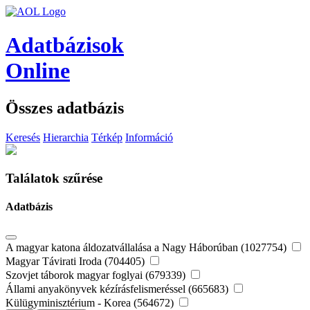
Adatbázisok
Online
Összes adatbázis
Keresés
Hierarchia
Térkép
Információ
Találatok szűrése
Adatbázis
A magyar katona áldozatvállalása a Nagy Háborúban (1027754)
Magyar Távirati Iroda (704405)
Szovjet táborok magyar foglyai (679339)
Állami anyakönyvek kézírásfelismeréssel (665683)
Külügyminisztérium - Korea (564672)