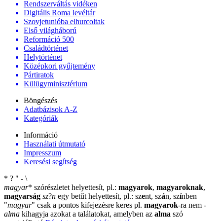
Rendszerváltás vidéken
Digitális Roma levéltár
Szovjetunióba elhurcoltak
Első világháború
Reformáció 500
Családtörténet
Helytörténet
Középkori gyűjtemény
Pártiratok
Külügyminisztérium
Böngészés
Adatbázisok A-Z
Kategóriák
Információ
Használati útmutató
Impresszum
Keresési segítség
*
?
"
-
\
magyar
*
szórészletet helyettesít, pl.:
magyarok
,
magyaroknak
,
magyarság
sz
?
n
egy betűt helyettesít, pl.: sz
e
nt, sz
á
n, sz
í
nben
"
magyar
"
csak a pontos kifejezésre keres pl.
magyarok
-ra nem
-
alma
kihagyja azokat a találatokat, amelyben az
alma
szó