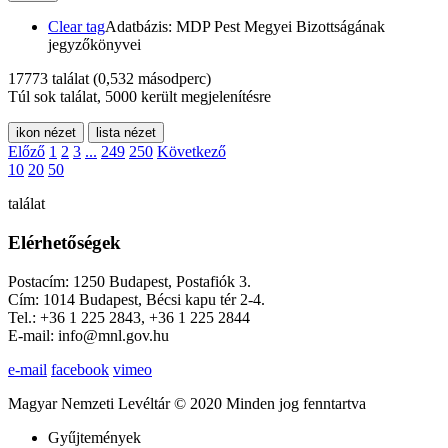
Clear tag
Adatbázis: MDP Pest Megyei Bizottságának
jegyzőkönyvei
17773 találat
(0,532 másodperc)
Túl sok találat, 5000 került megjelenítésre
ikon nézet
lista nézet
Előző
1
2
3
...
249
250
Következő
10
20
50
találat
Elérhetőségek
Postacím: 1250 Budapest, Postafiók 3.
Cím: 1014 Budapest, Bécsi kapu tér 2-4.
Tel.: +36 1 225 2843, +36 1 225 2844
E-mail: info@mnl.gov.hu
e-mail
facebook
vimeo
Magyar Nemzeti Levéltár © 2020 Minden jog fenntartva
Gyűjtemények