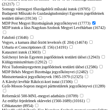
(21217)
Somogy vármegyei főszolgabírói műszaki iratok (19705)
Budapesti Műszaki és Gazdaságtudományi Egyetem jogelődeinek
testületi ülései (19134)
MDP Pest Megyei Bizottságának jegyzőkönyvei (17773)
MDP iratok a Jász-Nagykun-Szolnok Megyei Levéltárban (16742)
Falufotó (15646)
Vegyes, a kamara által őrzött levelezés (E 204) (14674)
Urbaria et Conscriptiones (E 156) (14191)
Kataszteri iratok (13603)
Széchenyi István Egyetem jogelődeinek testületi ülései (12943)
Külügyminisztérium (12912)
Pécsi Tudományegyetem jogelődeinek testületi ülései (12586)
MDP Békés Megyei Bizottsága jegyzőkönyvei (12482)
Minisztertanácsi jegyzőkönyvek 1965-1979 (12325)
A Károlyi levéltár Rákóczi-kori iratai (11506)
Győr-Moson-Sopron megyei párttestületek jegyzőkönyvei (11289)
Reformáció 500-MNL-megyei adatbázis (10709)
Az erdélyi fejedelmek oklevelei (1560-1689) (10161)
Céhkataszter (8954)