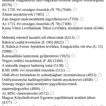
Második világháborús Jász-Nagykun-Szolnok megyei veszteséglista
(8570)
Az 1720. évi országos összeírás (N 79) (7646)
Állami anyakönyvek (7465)
Zala megyei tanácstestületek jegyzőkönyvei (7359)
Az 1715. évi országos összeírás (N 78) (7300)
Kassa Város Levéltárának Titkos Levéltára, középkori iratok (6346)
Málenkij robotról hazatért női elhurcoltak (6313)
Rákóczi család levelezése (E 190) (6022)
II. Rákóczi Ferenc fejedelem levéltára, Emigrációba vitt rész (G 15)
(5988)
Katonaállítási lajstromok gyűjteménye (5925)
Vegyes erdélyi összeírások (F 49) (5360)
A második magyar hadsereg iratai (5138)
KSH 1890. évi összesített összeírás (5111)
1848-49-es forradalom és szabadságharc nyomtatványai (4953)
Ostffyasszonyfai hadifogolytábor halotti anyakönyvei (4948)
Somogy megye tanácstestületei jegyzőkönyveinek
napirendjegyzékei (4906)
Az MNL címereslevelei (4572)
Magyar Képzőművészeti Egyetem jogelődeinek testületi ülései
(4377)