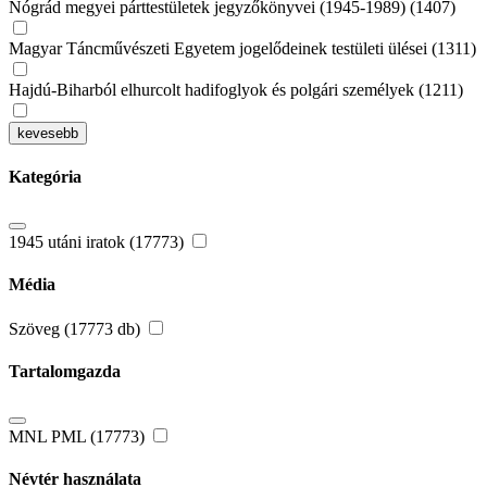
Nógrád megyei párttestületek jegyzőkönyvei (1945-1989) (1407)
Magyar Táncművészeti Egyetem jogelődeinek testületi ülései (1311)
Hajdú-Biharból elhurcolt hadifoglyok és polgári személyek (1211)
kevesebb
Kategória
1945 utáni iratok (17773)
Média
Szöveg (17773 db)
Tartalomgazda
MNL PML (17773)
Névtér használata