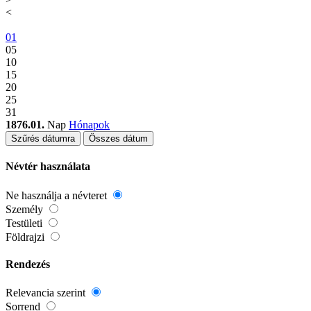
<
01
05
10
15
20
25
31
1876.01.
Nap
Hónapok
Szűrés dátumra
Összes dátum
Névtér használata
Ne használja a névteret
Személy
Testületi
Földrajzi
Rendezés
Relevancia szerint
Sorrend