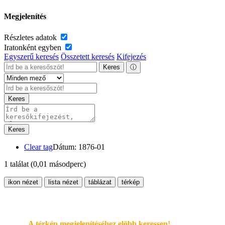
Megjelenítés
Részletes adatok
Iratonként egyben
Egyszerű keresés
Összetett keresés
Kifejezés
Keres
ⓘ
Keres
Keres
Clear tag
Dátum: 1876-01
1 találat
(0,01 másodperc)
ikon nézet
lista nézet
táblázat
térkép
A térkép megjelenítéséhez elöbb keressen!