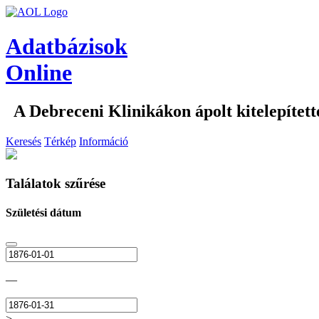
Adatbázisok
Online
A Debreceni Klinikákon ápolt kitelepítet
Keresés
Térkép
Információ
Találatok szűrése
Születési dátum
—
>