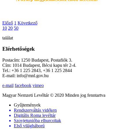
Előző
1
Következő
10
20
50
találat
Elérhetőségek
Postacím: 1250 Budapest, Postafiók 3.
Cím: 1014 Budapest, Bécsi kapu tér 2-4.
Tel.: +36 1 225 2843, +36 1 225 2844
E-mail: info@mnl.gov.hu
e-mail
facebook
vimeo
Magyar Nemzeti Levéltár © 2020 Minden jog fenntartva
Gyűjtemények
Rendszerváltás vidéken
Digitális Roma levéltár
Szovjetunióba elhurcoltak
Első világháború