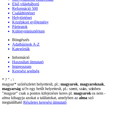
Első világháború
Reformáció 500
Családtörténet
Helytörténet
Középkori gyűjtemény
Pártiratok
Külügyminisztérium
Böngészés
Adatbázisok A-Z
Kategóriák
Információ
Használati útmutató
Impresszum
Keresési segítség
*
?
"
-
\
magyar
*
szórészletet helyettesít, pl.:
magyarok
,
magyaroknak
,
magyarság
sz
?
n
egy betűt helyettesít, pl.: sz
e
nt, sz
á
n, sz
í
nben
"
magyar
"
csak a pontos kifejezésre keres pl.
magyarok
-ra nem
-
alma
kihagyja azokat a találatokat, amelyben az
alma
szó
megtalálható
Részletes keresési útmutató