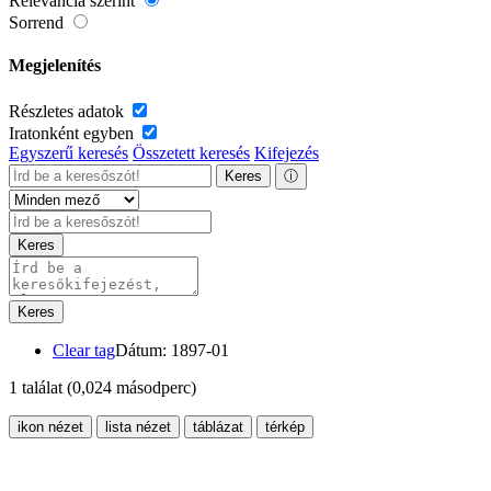
Relevancia szerint
Sorrend
Megjelenítés
Részletes adatok
Iratonként egyben
Egyszerű keresés
Összetett keresés
Kifejezés
Keres
ⓘ
Keres
Keres
Clear tag
Dátum: 1897-01
1 találat
(0,024 másodperc)
ikon nézet
lista nézet
táblázat
térkép