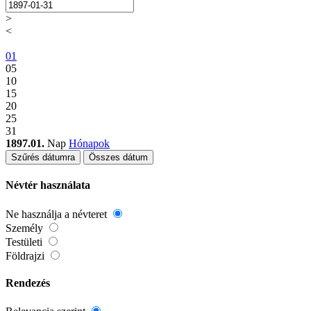
>
<
01
05
10
15
20
25
31
1897.01.
Nap
Hónapok
Szűrés dátumra
Összes dátum
Névtér használata
Ne használja a névteret
Személy
Testületi
Földrajzi
Rendezés