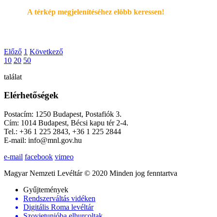
A térkép megjelenítéséhez elöbb keressen!
Előző
1
Következő
10
20
50
találat
Elérhetőségek
Postacím: 1250 Budapest, Postafiók 3.
Cím: 1014 Budapest, Bécsi kapu tér 2-4.
Tel.: +36 1 225 2843, +36 1 225 2844
E-mail: info@mnl.gov.hu
e-mail
facebook
vimeo
Magyar Nemzeti Levéltár © 2020 Minden jog fenntartva
Gyűjtemények
Rendszerváltás vidéken
Digitális Roma levéltár
Szovjetunióba elhurcoltak