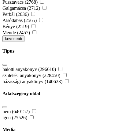
Pusztavacs (2768)
Galgamácsa (2712)
Perbál (2636)
Alsódabas (2565)
Bénye (2519)
Mende (2457)
kevesebb
Típus
halotti anyakönyv (296610)
születési anyakönyv (228450)
házassági anyakönyv (140623)
Adatszegény oldal
nem (640157)
igen (25526)
Média