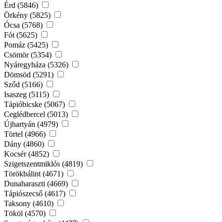
Érd (5846)
Örkény (5825)
Ócsa (5768)
Fót (5625)
Pomáz (5425)
Csömör (5354)
Nyáregyháza (5326)
Dömsöd (5291)
Sződ (5166)
Isaszeg (5115)
Tápióbicske (5067)
Ceglédbercel (5013)
Újhartyán (4979)
Törtel (4966)
Dány (4860)
Kocsér (4852)
Szigetszentmiklós (4819)
Törökbálint (4671)
Dunaharaszti (4669)
Tápiószecső (4617)
Taksony (4610)
Tököl (4570)