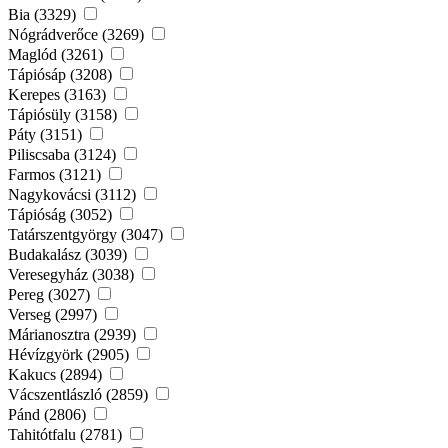
Bia (3329)
Nógrádverőce (3269)
Maglód (3261)
Tápiósáp (3208)
Kerepes (3163)
Tápiósüly (3158)
Páty (3151)
Piliscsaba (3124)
Farmos (3121)
Nagykovácsi (3112)
Tápióság (3052)
Tatárszentgyörgy (3047)
Budakalász (3039)
Veresegyház (3038)
Pereg (3027)
Verseg (2997)
Márianosztra (2939)
Hévízgyörk (2905)
Kakucs (2894)
Vácszentlászló (2859)
Pánd (2806)
Tahitótfalu (2781)