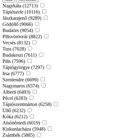
Nagykáta (12713)
Tápiószele (10116)
Jászkarajenő (9289)
Gödöllő (9066)
Budaörs (9054)
Pilisvörösvár (8822)
Vecsés (8132)
Tura (7628)
Budakeszi (7611)
Pilis (7596)
Tápiógyörgye (7297)
Irsa (6777)
Szentendre (6699)
Nagymaros (6574)
Alberti (6493)
Pécel (6283)
Tápiószentmárton (6258)
Üllő (6232)
Kóka (6212)
Alsónémedi (6019)
Kiskunlacháza (5948)
Zsámbék (5885)