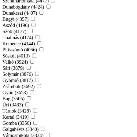
Szentmártonkáta (4477)
Dunabogdány (4424)
Dunakeszi (4407)
Bugyi (4357)
Aszód (4196)
Szob (4177)
Tóalmás (4174)
Kemence (4144)
Pilisszántó (4056)
Sóskút (4013)
Valkó (3924)
Sári (3879)
Solymár (3876)
Gyömrő (3817)
Zsámbok (3692)
Gyón (3653)
Bag (3505)
Úri (3483)
Tárnok (3428)
Kartal (3419)
Gomba (3356)
Galgahévíz (3340)
Vámosmikola (3334)