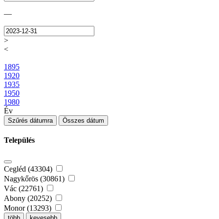
—
>
<
1895
1920
1935
1950
1980
Év
Szűrés dátumra
Összes dátum
Település
Cegléd (43304)
Nagykőrös (30861)
Vác (22761)
Abony (20252)
Monor (13293)
több
kevesebb