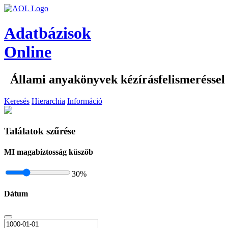
Adatbázisok
Online
Állami anyakönyvek kézírásfelismeréssel
Keresés
Hierarchia
Információ
Találatok szűrése
MI magabiztosság küszöb
30
%
Dátum