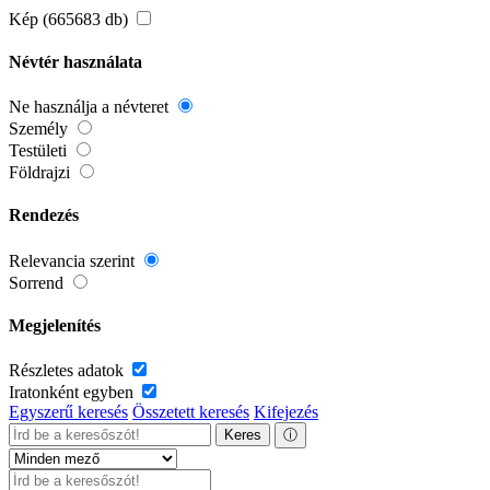
Kép (665683 db)
Névtér használata
Ne használja a névteret
Személy
Testületi
Földrajzi
Rendezés
Relevancia szerint
Sorrend
Megjelenítés
Részletes adatok
Iratonként egyben
Egyszerű keresés
Összetett keresés
Kifejezés
Keres
ⓘ