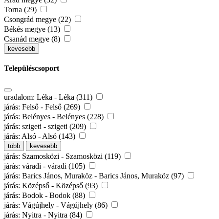
Torna (29)
Csongrád megye (22)
Békés megye (13)
Csanád megye (8)
kevesebb
Településcsoport
uradalom: Léka - Léka (311)
járás: Felső - Felső (269)
járás: Belényes - Belényes (228)
járás: szigeti - szigeti (209)
járás: Alsó - Alsó (143)
több
kevesebb
járás: Szamosközi - Szamosközi (119)
járás: váradi - váradi (105)
járás: Barics János, Muraköz - Barics János, Muraköz (97)
járás: Középső - Középső (93)
járás: Bodok - Bodok (88)
járás: Vágújhely - Vágújhely (86)
járás: Nyitra - Nyitra (84)