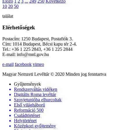
Előző
1
2
3
...
249
250
Következő
10
20
50
találat
Elérhetőségek
Postacím: 1250 Budapest, Postafiók 3.
Cím: 1014 Budapest, Bécsi kapu tér 2-4.
Tel.: +36 1 225 2843, +36 1 225 2844
E-mail: info@mnl.gov.hu
e-mail
facebook
vimeo
Magyar Nemzeti Levéltár © 2020 Minden jog fenntartva
Gyűjtemények
Rendszerváltás vidéken
Digitális Roma levéltár
Szovjetunióba elhurcoltak
Első világháború
Reformáció 500
Családtörténet
Helytörténet
Középkori gyűjtemény