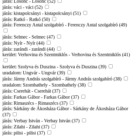
járás: Losonc - Losonc (52)
járás: váci - váci (52)
járás: kistapolcsányi - kistapolcsányi (51)
járás: Ratkó - Ratkó (50)
járás: Ferenczy Antal szolgabíró - Ferenczy Antal szolgabíró (49)
járás: Selmec - Selmec (47)
járás: Nyír - Nyír (44)
járás: zarándi - zarándi (44)
kerület: Verhovina és Szentmiklós - Verhovina és Szentmiklós (41)
kerület: Szolyva és Duszina - Szolyva és Duszina (39)
uradalom: Ungvár - Ungvár (39)
járás: Jármy András szolgabíró - Jármy András szolgabíró (38)
uradalom: Szombathely - Szombathely (38)
járás: Cserehát - Cserehát (37)
járás: Farkas Gábor - Farkas Gábor (37)
járás: Rimaszécs - Rimaszécs (37)
járás: Sárkány de Ákosháza Gábor - Sárkány de Ákosháza Gábor
(37)
járás: Verbay István - Verbay István (37)
járás: Zilahi - Zilahi (37)
járás: pilisi - pilisi (37)