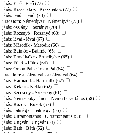
járás: Első - Első (77)
járás: Krasznaköz - Krasznaköz (77)
járás: jenői - jenői (73)
uradalom: Németújvár - Németújvár (73)
járás: oszlányi - oszlányi (70)
járás: Rozsnyó - Rozsnyó (68)
járás: lévai - lévai (67)
járás: Második - Második (66)
járás: Bajmóc - Bajmóc (65)
járás: Érmellyéke - Érmellyéke (65)
járás: Fülek - Fülek (64)
járás: Orban Pál - Orban Pál (64)
uradalom: alsólendvai - alsólendvai (64)
járás: Harmadik - Harmadik (62)
járás: Kékkő - Kékkő (62)
járás: Szécsény - Szécsény (61)
járás: Nemesbaky János - Nemesbaky János (58)
járás: Bozok - Bozok (57)
járás: halmágyi - halmágyi (55)
járás: Ultramontanus - Ultramontanus (53)
járás: Ungvár - Ungvár (53)
járás: Báth - Báth (52)