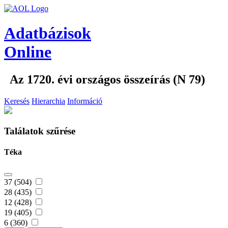
Adatbázisok
Online
Az 1720. évi országos összeírás (N 79)
Keresés
Hierarchia
Információ
Találatok szűrése
Téka
37 (504)
28 (435)
12 (428)
19 (405)
6 (360)