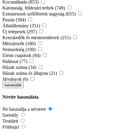
Kocsmáltatás (853)
Katonaság, földesúri terhek (749)
Extraneusok szőlőbirtok nagyság (655)
Puszta (584)
Állatállomány (351)
Új telepesek (297)
Kereskedők és mesteremberek (251)
Mészárszék (180)
Nemzetiség (100)
Elemi csapások (94)
Halászat (77)
Házak száma (34)
Házak száma és állapota (21)
Járványok (6)
kevesebb
Névtér használata
Ne használja a névteret
Személy
Testületi
Földrajzi