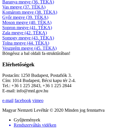
Baranya megye (36. TÉKA)
Vas megye (37. TÉKA)
Komárom megye (38. TÉKA)
Győr megye (39. TÉKA)
Moson megye (40. TÉKA)
Sopron megye (41. TÉKA)
Zala megye (42. TÉKA)
Somogy megye (43. TÉKA)
Tolna megye (44. TÉKA)
Veszprém megye (45. TÉKA)
Böngéssz a bal oldali fa-struktúrában!
Elérhetőségek
Postacím: 1250 Budapest, Postafiók 3.
Cím: 1014 Budapest, Bécsi kapu tér 2-4.
Tel.: +36 1 225 2843, +36 1 225 2844
E-mail: info@mnl.gov.hu
e-mail
facebook
vimeo
Magyar Nemzeti Levéltár © 2020 Minden jog fenntartva
Gyűjtemények
Rendszerváltás vidéken