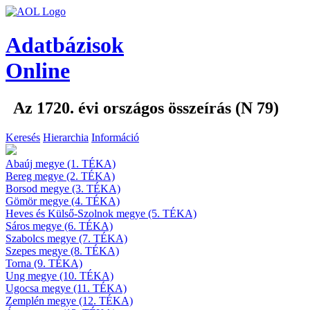
Adatbázisok
Online
Az 1720. évi országos összeírás (N 79)
Keresés
Hierarchia
Információ
Abaúj megye (1. TÉKA)
Bereg megye (2. TÉKA)
Borsod megye (3. TÉKA)
Gömör megye (4. TÉKA)
Heves és Külső-Szolnok megye (5. TÉKA)
Sáros megye (6. TÉKA)
Szabolcs megye (7. TÉKA)
Szepes megye (8. TÉKA)
Torna (9. TÉKA)
Ung megye (10. TÉKA)
Ugocsa megye (11. TÉKA)
Zemplén megye (12. TÉKA)