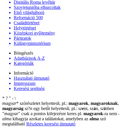
Digitális Roma levéltár
Szovjetunióba elhurcoltak
Első világháború
Reformáció 500
Családtörténet
Helytörténet
Középkori gyűjtemény
Pártiratok
Külügyminisztérium
Böngészés
Adatbázisok A-Z
Kategóriák
Információ
Használati útmutató
Impresszum
Keresési segítség
*
?
"
-
\
magyar
*
szórészletet helyettesít, pl.:
magyarok
,
magyaroknak
,
magyarság
sz
?
n
egy betűt helyettesít, pl.: sz
e
nt, sz
á
n, sz
í
nben
"
magyar
"
csak a pontos kifejezésre keres pl.
magyarok
-ra nem
-
alma
kihagyja azokat a találatokat, amelyben az
alma
szó
megtalálható
Részletes keresési útmutató