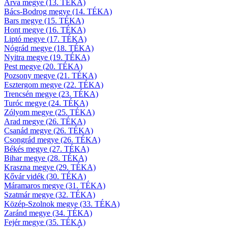
Árva megye (13. TÉKA)
Bács-Bodrog megye (14. TÉKA)
Bars megye (15. TÉKA)
Hont megye (16. TÉKA)
Liptó megye (17. TÉKA)
Nógrád megye (18. TÉKA)
Nyitra megye (19. TÉKA)
Pest megye (20. TÉKA)
Pozsony megye (21. TÉKA)
Esztergom megye (22. TÉKA)
Trencsén megye (23. TÉKA)
Turóc megye (24. TÉKA)
Zólyom megye (25. TÉKA)
Arad megye (26. TÉKA)
Csanád megye (26. TÉKA)
Csongrád megye (26. TÉKA)
Békés megye (27. TÉKA)
Bihar megye (28. TÉKA)
Kraszna megye (29. TÉKA)
Kővár vidék (30. TÉKA)
Máramaros megye (31. TÉKA)
Szatmár megye (32. TÉKA)
Közép-Szolnok megye (33. TÉKA)
Zaránd megye (34. TÉKA)
Fejér megye (35. TÉKA)