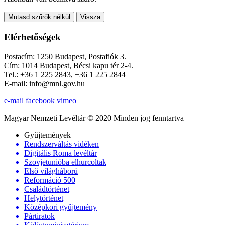
Mutasd szűrők nélkül
Vissza
Elérhetőségek
Postacím: 1250 Budapest, Postafiók 3.
Cím: 1014 Budapest, Bécsi kapu tér 2-4.
Tel.: +36 1 225 2843, +36 1 225 2844
E-mail: info@mnl.gov.hu
e-mail
facebook
vimeo
Magyar Nemzeti Levéltár © 2020 Minden jog fenntartva
Gyűjtemények
Rendszerváltás vidéken
Digitális Roma levéltár
Szovjetunióba elhurcoltak
Első világháború
Reformáció 500
Családtörténet
Helytörténet
Középkori gyűjtemény
Pártiratok