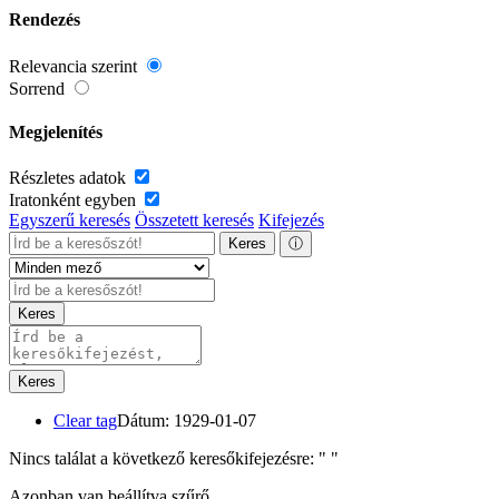
Rendezés
Relevancia szerint
Sorrend
Megjelenítés
Részletes adatok
Iratonként egyben
Egyszerű keresés
Összetett keresés
Kifejezés
Keres
ⓘ
Keres
Keres
Clear tag
Dátum: 1929-01-07
Nincs találat a következő keresőkifejezésre: "
"
Azonban van beállítva szűrő.