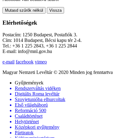
Mutasd szűrők nélkül
Vissza
Elérhetőségek
Postacím: 1250 Budapest, Postafiók 3.
Cím: 1014 Budapest, Bécsi kapu tér 2-4.
Tel.: +36 1 225 2843, +36 1 225 2844
E-mail: info@mnl.gov.hu
e-mail
facebook
vimeo
Magyar Nemzeti Levéltár © 2020 Minden jog fenntartva
Gyűjtemények
Rendszerváltás vidéken
Digitális Roma levéltár
Szovjetunióba elhurcoltak
Első világháború
Reformáció 500
Családtörténet
Helytörténet
Középkori gyűjtemény
Pártiratok