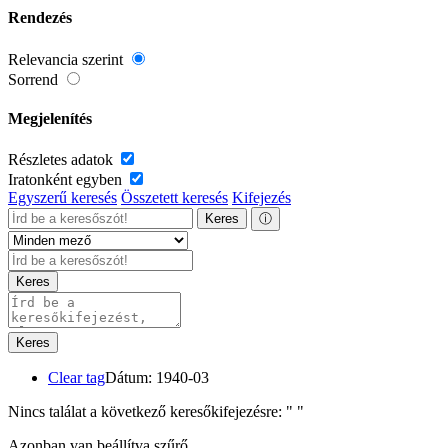
Rendezés
Relevancia szerint
Sorrend
Megjelenítés
Részletes adatok
Iratonként egyben
Egyszerű keresés
Összetett keresés
Kifejezés
Keres
ⓘ
Keres
Keres
Clear tag
Dátum: 1940-03
Nincs találat a következő keresőkifejezésre: "
"
Azonban van beállítva szűrő.