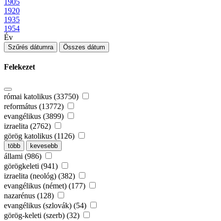
1905
1920
1935
1954
Év
Szűrés dátumra
Összes dátum
Felekezet
római katolikus (33750)
református (13772)
evangélikus (3899)
izraelita (2762)
görög katolikus (1126)
több
kevesebb
állami (986)
görögkeleti (941)
izraelita (neológ) (382)
evangélikus (német) (177)
nazarénus (128)
evangélikus (szlovák) (54)
görög-keleti (szerb) (32)