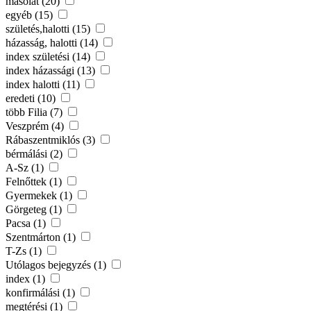
másolat (20)
egyéb (15)
születés,halotti (15)
házasság, halotti (14)
index születési (14)
index házassági (13)
index halotti (11)
eredeti (10)
több Filia (7)
Veszprém (4)
Rábaszentmiklós (3)
bérmálási (2)
A-Sz (1)
Felnőttek (1)
Gyermekek (1)
Görgeteg (1)
Pacsa (1)
Szentmárton (1)
T-Zs (1)
Utólagos bejegyzés (1)
index (1)
konfirmálási (1)
megtérési (1)