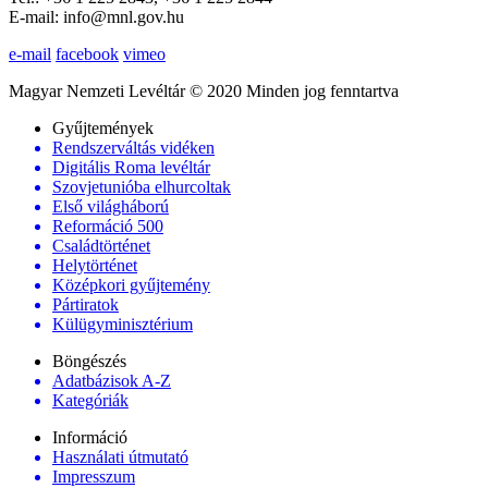
E-mail: info@mnl.gov.hu
e-mail
facebook
vimeo
Magyar Nemzeti Levéltár © 2020 Minden jog fenntartva
Gyűjtemények
Rendszerváltás vidéken
Digitális Roma levéltár
Szovjetunióba elhurcoltak
Első világháború
Reformáció 500
Családtörténet
Helytörténet
Középkori gyűjtemény
Pártiratok
Külügyminisztérium
Böngészés
Adatbázisok A-Z
Kategóriák
Információ
Használati útmutató
Impresszum