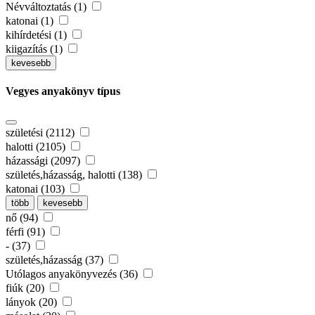
Névváltoztatás (1)
katonai (1)
kihírdetési (1)
kiigazítás (1)
kevesebb
Vegyes anyakönyv típus
születési (2112)
halotti (2105)
házassági (2097)
születés,házasság, halotti (138)
katonai (103)
több
kevesebb
nő (94)
férfi (91)
- (37)
születés,házasság (37)
Utólagos anyakönyvezés (36)
fiúk (20)
lányok (20)