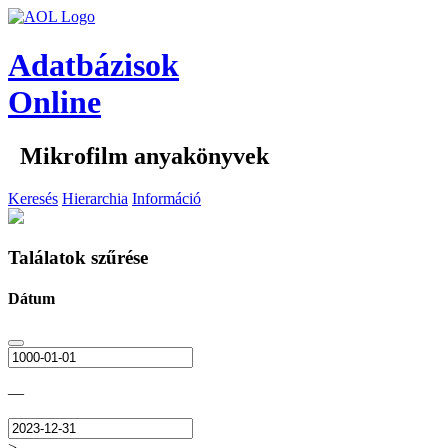
Adatbázisok
Online
Mikrofilm anyakönyvek
Keresés
Hierarchia
Információ
Találatok szűrése
Dátum
—
>