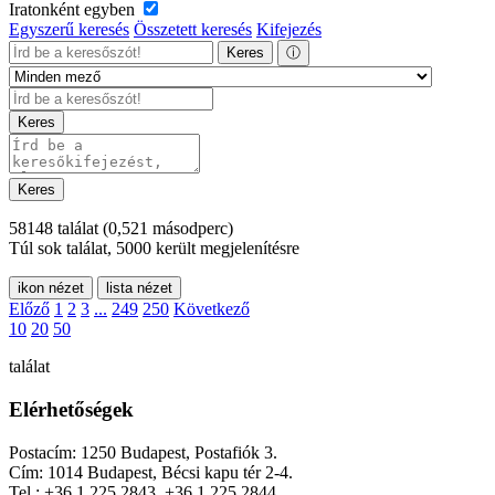
Iratonként egyben
Egyszerű keresés
Összetett keresés
Kifejezés
Keres
ⓘ
Keres
Keres
58148 találat
(0,521 másodperc)
Túl sok találat, 5000 került megjelenítésre
ikon nézet
lista nézet
Előző
1
2
3
...
249
250
Következő
10
20
50
találat
Elérhetőségek
Postacím: 1250 Budapest, Postafiók 3.
Cím: 1014 Budapest, Bécsi kapu tér 2-4.
Tel.: +36 1 225 2843, +36 1 225 2844