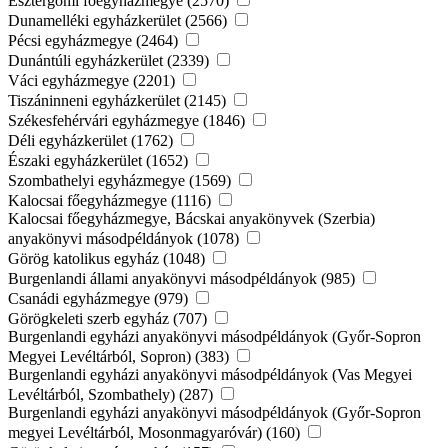
Esztergomi főegyházmegye (2570)
Dunamelléki egyházkerület (2566)
Pécsi egyházmegye (2464)
Dunántúli egyházkerület (2339)
Váci egyházmegye (2201)
Tiszáninneni egyházkerület (2145)
Székesfehérvári egyházmegye (1846)
Déli egyházkerület (1762)
Északi egyházkerület (1652)
Szombathelyi egyházmegye (1569)
Kalocsai főegyházmegye (1116)
Kalocsai főegyházmegye, Bácskai anyakönyvek (Szerbia)
anyakönyvi másodpéldányok (1078)
Görög katolikus egyház (1048)
Burgenlandi állami anyakönyvi másodpéldányok (985)
Csanádi egyházmegye (979)
Görögkeleti szerb egyház (707)
Burgenlandi egyházi anyakönyvi másodpéldányok (Győr-Sopron
Megyei Levéltárból, Sopron) (383)
Burgenlandi egyházi anyakönyvi másodpéldányok (Vas Megyei
Levéltárból, Szombathely) (287)
Burgenlandi egyházi anyakönyvi másodpéldányok (Győr-Sopron
megyei Levéltárból, Mosonmagyaróvár) (160)