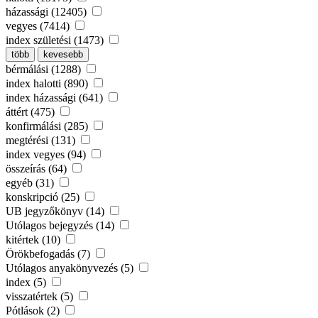
házassági (12405)
vegyes (7414)
index születési (1473)
több
kevesebb
bérmálási (1288)
index halotti (890)
index házassági (641)
áttért (475)
konfirmálási (285)
megtérési (131)
index vegyes (94)
összeírás (64)
egyéb (31)
konskripció (25)
UB jegyzőkönyv (14)
Utólagos bejegyzés (14)
kitértek (10)
Örökbefogadás (7)
Utólagos anyakönyvezés (5)
index (5)
visszatértek (5)
Pótlások (2)