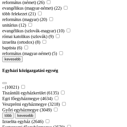
református (német) (26)
evangélikus (magyar-német) (22)
több felekezet (21)
református (magyar) (20)
unitárius (12)
evangélikus (szlovák-magyar) (10)
római katolikus (szlovák) (9)
izraelita (ortodox) (8)
baptista (6)
református (magyar-német) (5)
kevesebb
Egyházi közigazgatási egység
- (10021)
Tiszántúli egyházkerület (6135)
Egri főegyházmegye (4634)
Veszprémi egyházmegye (3218)
Győri egyházmegye (3049)
több
kevesebb
Izraelita egyház (2646)