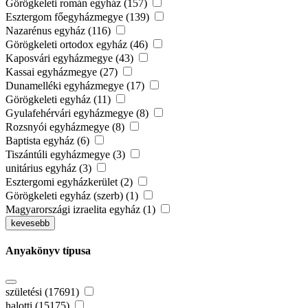
Görögkeleti román egyház (157)
Esztergom főegyházmegye (139)
Nazarénus egyház (116)
Görögkeleti ortodox egyház (46)
Kaposvári egyházmegye (43)
Kassai egyházmegye (27)
Dunamelléki egyházmegye (17)
Görögkeleti egyház (11)
Gyulafehérvári egyházmegye (8)
Rozsnyói egyházmegye (8)
Baptista egyház (6)
Tiszántúli egyházmegye (3)
unitárius egyház (3)
Esztergomi egyházkerület (2)
Görögkeleti egyház (szerb) (1)
Magyarországi izraelita egyház (1)
kevesebb
Anyakönyv típusa
születési (17691)
halotti (15175)