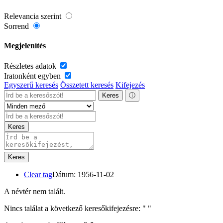
Relevancia szerint
Sorrend
Megjelenítés
Részletes adatok
Iratonként egyben
Egyszerű keresés
Összetett keresés
Kifejezés
Keres
ⓘ
Keres
Keres
Clear tag
Dátum: 1956-11-02
A névtér nem talált.
Nincs találat a következő keresőkifejezésre: "
"