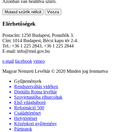
Azonban van beállítva szűrő.
Mutasd szűrők nélkül
Vissza
Elérhetőségek
Postacím: 1250 Budapest, Postafiók 3.
Cím: 1014 Budapest, Bécsi kapu tér 2-4.
Tel.: +36 1 225 2843, +36 1 225 2844
E-mail: info@mnl.gov.hu
e-mail
facebook
vimeo
Magyar Nemzeti Levéltár © 2020 Minden jog fenntartva
Gyűjtemények
Rendszerváltás vidéken
Digitális Roma levéltár
Szovjetunióba elhurcoltak
Első világháború
Reformáció 500
Családtörténet
Helytörténet
Középkori gyűjtemény
Pártiratok