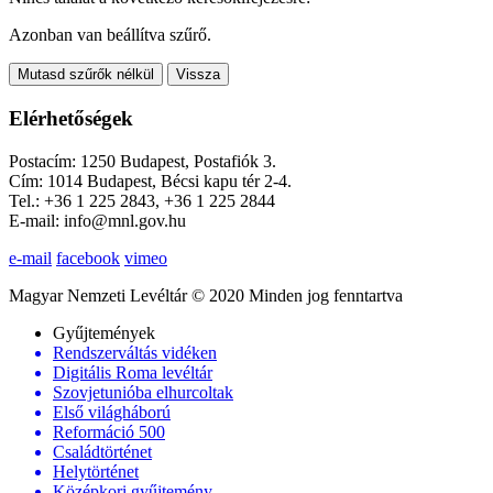
Azonban van beállítva szűrő.
Mutasd szűrők nélkül
Vissza
Elérhetőségek
Postacím: 1250 Budapest, Postafiók 3.
Cím: 1014 Budapest, Bécsi kapu tér 2-4.
Tel.: +36 1 225 2843, +36 1 225 2844
E-mail: info@mnl.gov.hu
e-mail
facebook
vimeo
Magyar Nemzeti Levéltár © 2020 Minden jog fenntartva
Gyűjtemények
Rendszerváltás vidéken
Digitális Roma levéltár
Szovjetunióba elhurcoltak
Első világháború
Reformáció 500
Családtörténet
Helytörténet
Középkori gyűjtemény