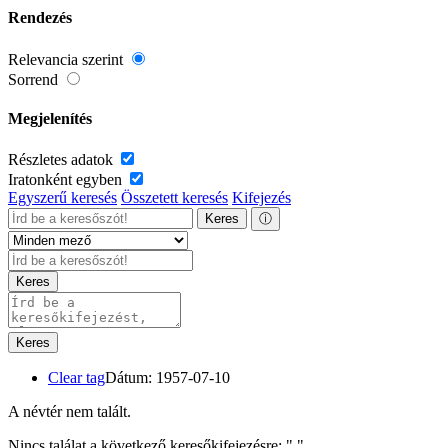
Rendezés
Relevancia szerint
Sorrend
Megjelenítés
Részletes adatok
Iratonként egyben
Egyszerű keresés
Összetett keresés
Kifejezés
Keres
ⓘ
Keres
Keres
Clear tag
Dátum: 1957-07-10
A névtér nem talált.
Nincs találat a következő keresőkifejezésre: "
"