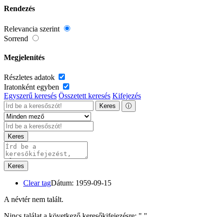
Rendezés
Relevancia szerint
Sorrend
Megjelenítés
Részletes adatok
Iratonként egyben
Egyszerű keresés
Összetett keresés
Kifejezés
Keres
ⓘ
Keres
Keres
Clear tag
Dátum: 1959-09-15
A névtér nem talált.
Nincs találat a következő keresőkifejezésre: "
"