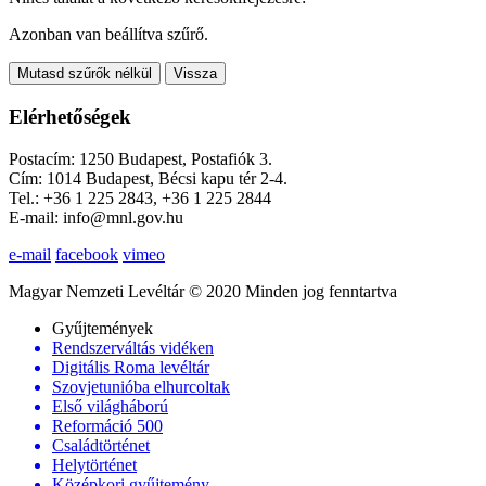
Azonban van beállítva szűrő.
Mutasd szűrők nélkül
Vissza
Elérhetőségek
Postacím: 1250 Budapest, Postafiók 3.
Cím: 1014 Budapest, Bécsi kapu tér 2-4.
Tel.: +36 1 225 2843, +36 1 225 2844
E-mail: info@mnl.gov.hu
e-mail
facebook
vimeo
Magyar Nemzeti Levéltár © 2020 Minden jog fenntartva
Gyűjtemények
Rendszerváltás vidéken
Digitális Roma levéltár
Szovjetunióba elhurcoltak
Első világháború
Reformáció 500
Családtörténet
Helytörténet
Középkori gyűjtemény