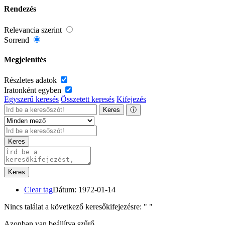
Rendezés
Relevancia szerint
Sorrend
Megjelenítés
Részletes adatok
Iratonként egyben
Egyszerű keresés
Összetett keresés
Kifejezés
Keres
ⓘ
Keres
Keres
Clear tag
Dátum: 1972-01-14
Nincs találat a következő keresőkifejezésre: "
"
Azonban van beállítva szűrő.