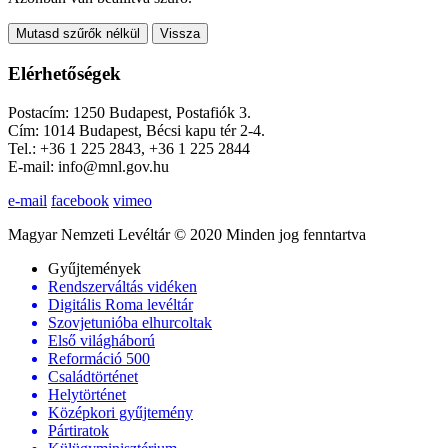
Mutasd szűrők nélkül
Vissza
Elérhetőségek
Postacím: 1250 Budapest, Postafiók 3.
Cím: 1014 Budapest, Bécsi kapu tér 2-4.
Tel.: +36 1 225 2843, +36 1 225 2844
E-mail: info@mnl.gov.hu
e-mail
facebook
vimeo
Magyar Nemzeti Levéltár © 2020 Minden jog fenntartva
Gyűjtemények
Rendszerváltás vidéken
Digitális Roma levéltár
Szovjetunióba elhurcoltak
Első világháború
Reformáció 500
Családtörténet
Helytörténet
Középkori gyűjtemény
Pártiratok