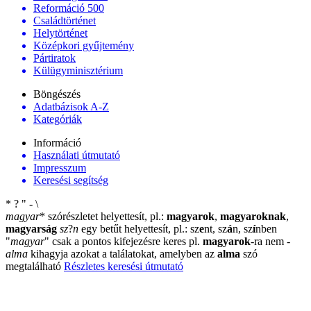
Reformáció 500
Családtörténet
Helytörténet
Középkori gyűjtemény
Pártiratok
Külügyminisztérium
Böngészés
Adatbázisok A-Z
Kategóriák
Információ
Használati útmutató
Impresszum
Keresési segítség
*
?
"
-
\
magyar
*
szórészletet helyettesít, pl.:
magyarok
,
magyaroknak
,
magyarság
sz
?
n
egy betűt helyettesít, pl.: sz
e
nt, sz
á
n, sz
í
nben
"
magyar
"
csak a pontos kifejezésre keres pl.
magyarok
-ra nem
-
alma
kihagyja azokat a találatokat, amelyben az
alma
szó
megtalálható
Részletes keresési útmutató