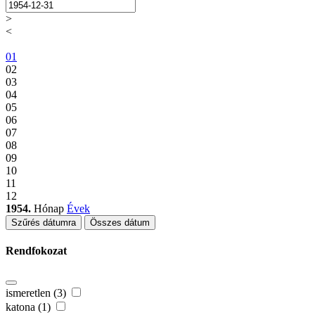
>
<
01
02
03
04
05
06
07
08
09
10
11
12
1954.
Hónap
Évek
Szűrés dátumra
Összes dátum
Rendfokozat
ismeretlen (3)
katona (1)