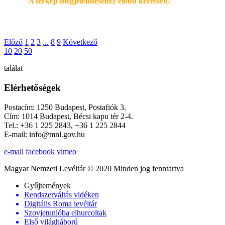
A térkép megjelenítéséhez elöbb keressen!
Előző
1
2
3
...
8
9
Következő
10
20
50
találat
Elérhetőségek
Postacím: 1250 Budapest, Postafiók 3.
Cím: 1014 Budapest, Bécsi kapu tér 2-4.
Tel.: +36 1 225 2843, +36 1 225 2844
E-mail: info@mnl.gov.hu
e-mail
facebook
vimeo
Magyar Nemzeti Levéltár © 2020 Minden jog fenntartva
Gyűjtemények
Rendszerváltás vidéken
Digitális Roma levéltár
Szovjetunióba elhurcoltak
Első világháború