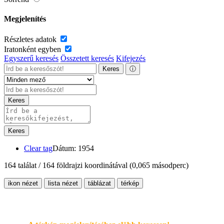
Megjelenítés
Részletes adatok
Iratonként egyben
Egyszerű keresés
Összetett keresés
Kifejezés
Keres
ⓘ
Keres
Keres
Clear tag
Dátum: 1954
164 találat / 164 földrajzi koordinátával
(0,065 másodperc)
ikon nézet
lista nézet
táblázat
térkép