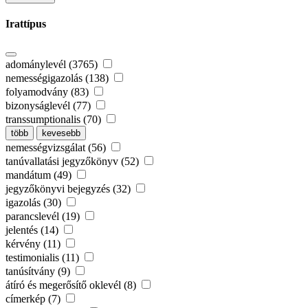
Irattípus
adománylevél (3765)
nemességigazolás (138)
folyamodvány (83)
bizonyságlevél (77)
transsumptionalis (70)
több
kevesebb
nemességvizsgálat (56)
tanúvallatási jegyzőkönyv (52)
mandátum (49)
jegyzőkönyvi bejegyzés (32)
igazolás (30)
parancslevél (19)
jelentés (14)
kérvény (11)
testimonialis (11)
tanúsítvány (9)
átíró és megerősítő oklevél (8)
címerkép (7)