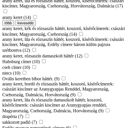
arany keret, lila és rózsaszín háttér, koszorú, kísérőcímerek: császári
kiscímer, Magyarország, Csehország, Horvátország, Dalmácia (17)
arany keret (14)
több
kevesebb
arany keret, kék és rózsaszín háttér, koszorú, kísérőcímerek: császári
kiscímer, Magyarország, Csehország (14)
arany keret, lila és rózsaszín háttér, koszorú, kísérőcímerek: császári
kiscímer, Magyarország, Erdély címere három külön pajzsra
szétbontva (12)
arany keret, rózsaszín damaszkolt háttér (12)
Habsburg címer (10)
cseh címer (10)
nincs (10)
Ovális keretben bíbor háttér. (9)
arany keret, bordó és rózsaszín háttér, koszorú, kísérőcímerek:
császári kiscímer az Aranygyapjas Renddel, Magyarország,
Csehország, Dalmácia, Horvátország (9)
arany keret, lila és rózsaszín damaszkolt háttér, koszorú,
kísérőcímerek: császári kiscímer az Aranygyapjas renddel,
Magyarország, Csehország, Dalmácia, Horvátország (9)
drapéria (7)
sakkozott padló (7)
Erdély magyar nemzetének címere (6)