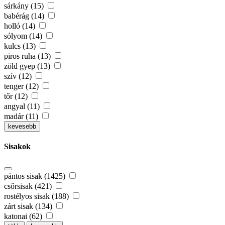
sárkány (15)
babérág (14)
holló (14)
sólyom (14)
kulcs (13)
piros ruha (13)
zöld gyep (13)
szív (12)
tenger (12)
tőr (12)
angyal (11)
madár (11)
kevesebb
Sisakok
pántos sisak (1425)
csőrsisak (421)
rostélyos sisak (188)
zárt sisak (134)
katonai (62)