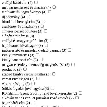
erdélyi bárói cím (4)
magyar nemesség átruházása (4)
tanúvallatási jegyzőkönyv (4)
új adomány (4)
birodalmi hercegi cím (3)
családnév átruházása (3)
címeres pecsét bővítése (3)
előnév átruházása (3)
erdélyi és magyar grófi cím (3)
hajdúvárosi kiváltságok (3)
iratkerestető és másolat kiadató parancs (3)
királyi familiaritás (3)
királyi tanácsosi cím (3)
magyar és erdélyi nemesség megerősítése (3)
productio (3)
szabad királyi városi jogállás (3)
városi kiváltságok (3)
vásártartási jog (3)
örökbefogadás jóváhagyása (3)
Konstantini Szent György-rend lovagkeresztje (2)
a kővári vár és kerület puskásai közé emelés (2)
bajor bárói cím (2)