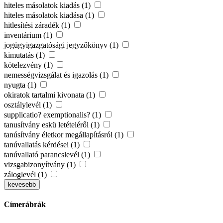
hiteles másolatok kiadás (1)
hiteles másolatok kiadása (1)
hitlesítési záradék (1)
inventárium (1)
jogügyigazgatósági jegyzőkönyv (1)
kimutatás (1)
kötelezvény (1)
nemességvizsgálat és igazolás (1)
nyugta (1)
okiratok tartalmi kivonata (1)
osztálylevél (1)
supplicatio? exemptionalis? (1)
tanusítvány eskü letételéről (1)
tanúsítvány életkor megállapításról (1)
tanúvallatás kérdései (1)
tanúvallató parancslevél (1)
vizsgabizonyítvány (1)
záloglevél (1)
kevesebb
Címerábrák