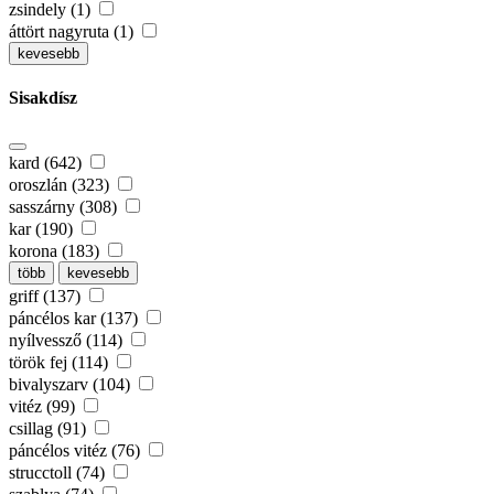
zsindely (1)
áttört nagyruta (1)
kevesebb
Sisakdísz
kard (642)
oroszlán (323)
sasszárny (308)
kar (190)
korona (183)
több
kevesebb
griff (137)
páncélos kar (137)
nyílvessző (114)
török fej (114)
bivalyszarv (104)
vitéz (99)
csillag (91)
páncélos vitéz (76)
strucctoll (74)