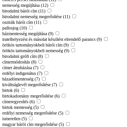
nemesség megújítása (12)
birodalmi bárói cím (11)
birodalmi nemesség megerősítése (11)
osztrák bárói cím (11)
pallosjog (10)
házmentesség megújítása (9)
iratelhelyezést és másolat készítést elrendelő parancs (9)
örökös tartományokbeli bárói cím (9)
örökös tartományokbeli nemesség (9)
birodalmi grófi cím (8)
címermódosítás (8)
címer átruházása (7)
erdélyi indigenátus (7)
házadómentesség (7)
kiváltságlevél megerősítése (7)
birtok (6)
birtokadomány megerősítése (6)
címeregyesítés (6)
birtok mentesség (5)
erdélyi nemesség megerősítése (5)
ismeretlen (5)
magyar bárói cím megerősítése (5)