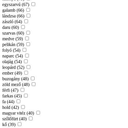
egyszarvú (67)
galamb (66)
lándzsa (66)
zászló (64)
daru (60)
szarvas (60)
medve (59)
pelikán (59)
folyó (54)
naparc (54)
olajág (54)
leopárd (52)
ember (49)
buzogány (48)
zöld mező (48)
férfi (47)
farkas (45)
fa (44)
hold (42)
magyar vitéz (40)
szőlőfürt (40)
kő (39)