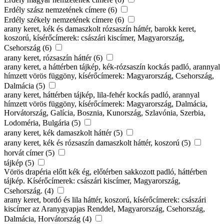
Erdély szász nemzetének címere (6)
Erdély székely nemzetének címere (6)
arany keret, kék és damaszkolt rózsaszín háttér, barokk keret,
koszorú, kísérőcímerek: császári kiscímer, Magyarország,
Csehország (6)
arany keret, rózsaszín háttér (6)
arany keret, a háttérben tájkép, kék-rózsaszín kockás padló, arannyal
hímzett vörös függöny, kísérőcímerek: Magyarország, Csehország,
Dalmácia (5)
arany keret, háttérben tájkép, lila-fehér kockás padló, arannyal
hímzett vörös függöny, kísérőcímerek: Magyarország, Dalmácia,
Horvátország, Galícia, Bosznia, Kunország, Szlavónia, Szerbia,
Lodoméria, Bulgária (5)
arany keret, kék damaszkolt háttér (5)
arany keret, kék és rózsaszín damaszkolt háttér, koszorú (5)
horvát címer (5)
tájkép (5)
Vörös drapéria előtt kék ég, előtérben sakkozott padló, háttérben
tájkép. Kísérőcímerek: császári kiscímer, Magyarország,
Csehország. (4)
arany keret, bordó és lila háttér, koszorú, kísérőcímerek: császári
kiscímer az Aranygyapjas Renddel, Magyarország, Csehország,
Dalmácia, Horvátország (4)