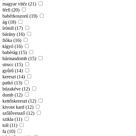
magyar vitéz (21)
férfi (20)
babérkoszorú (19)
ág (18)
írótoll (17)
bárány (16)
fióka (16)
kígyó (16)
babérág (15)
hármasdomb (15)
strucc (15)
gyűrű (14)
kereszt (14)
patkó (13)
búzakéve (12)
domb (12)
kettőskereszt (12)
kivont kard (12)
szőlővessző (12)
szikla (11)
toll (11)
fa (10)