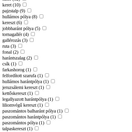
keret (10)
pajzstalp (9)
hullámos pólya (8)
kereszt (6)
jobbharánt pólya (5)
tornagallér (4)
gallérozás (3)
ruta (3)
fonal (2)
harántszalag (2)
csík (1)
farkashorog (1)
felfordított szarufa (1)
hullámos harántpólya (1)
jeruzsálemi kereszt (1)
kettőskereszt (1)
legallyazott harántpólya (1)
liliomvégű kereszt (1)
paszomántos balharánt pólya (1)
paszomántos harántpólya (1)
paszomántos pólya (1)
talpaskereszt (1)