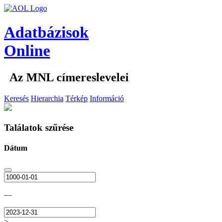
Adatbázisok
Online
Az MNL címereslevelei
Keresés
Hierarchia
Térkép
Információ
Találatok szűrése
Dátum
—
>