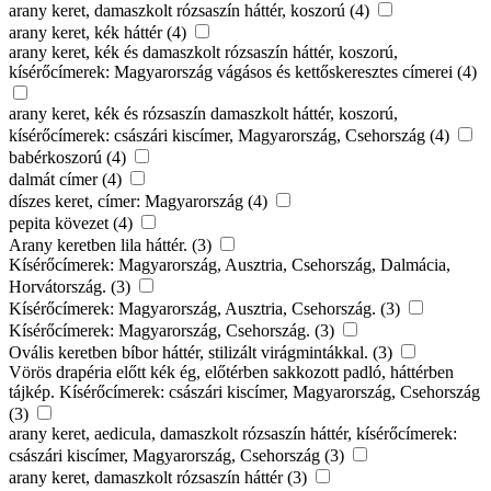
arany keret, damaszkolt rózsaszín háttér, koszorú (4)
arany keret, kék háttér (4)
arany keret, kék és damaszkolt rózsaszín háttér, koszorú,
kísérőcímerek: Magyarország vágásos és kettőskeresztes címerei (4)
arany keret, kék és rózsaszín damaszkolt háttér, koszorú,
kísérőcímerek: császári kiscímer, Magyarország, Csehország (4)
babérkoszorú (4)
dalmát címer (4)
díszes keret, címer: Magyarország (4)
pepita kövezet (4)
Arany keretben lila háttér. (3)
Kísérőcímerek: Magyarország, Ausztria, Csehország, Dalmácia,
Horvátország. (3)
Kísérőcímerek: Magyarország, Ausztria, Csehország. (3)
Kísérőcímerek: Magyarország, Csehország. (3)
Ovális keretben bíbor háttér, stilizált virágmintákkal. (3)
Vörös drapéria előtt kék ég, előtérben sakkozott padló, háttérben
tájkép. Kísérőcímerek: császári kiscímer, Magyarország, Csehország
(3)
arany keret, aedicula, damaszkolt rózsaszín háttér, kísérőcímerek:
császári kiscímer, Magyarország, Csehország (3)
arany keret, damaszkolt rózsaszín háttér (3)