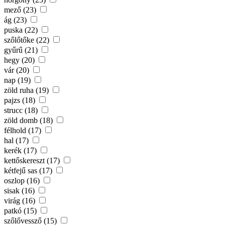
mező (23)
ág (23)
puska (22)
szőlőtőke (22)
gyűrű (21)
hegy (20)
vár (20)
nap (19)
zöld ruha (19)
pajzs (18)
strucc (18)
zöld domb (18)
félhold (17)
hal (17)
kerék (17)
kettőskereszt (17)
kétfejű sas (17)
oszlop (16)
sisak (16)
virág (16)
patkó (15)
szőlővessző (15)