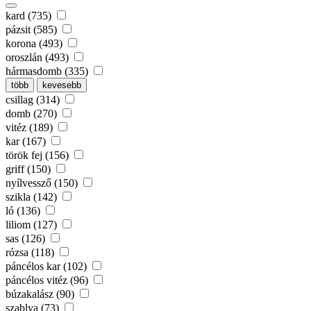
kard (735)
pázsit (585)
korona (493)
oroszlán (493)
hármasdomb (335)
több
kevesebb
csillag (314)
domb (270)
vitéz (189)
kar (167)
török fej (156)
griff (150)
nyílvessző (150)
szikla (142)
ló (136)
liliom (127)
sas (126)
rózsa (118)
páncélos kar (102)
páncélos vitéz (96)
búzakalász (90)
szablya (73)