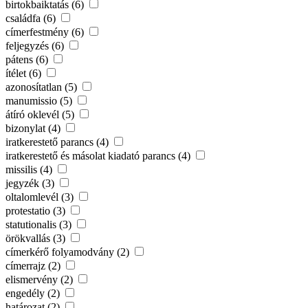
birtokbaiktatás (6)
családfa (6)
címerfestmény (6)
feljegyzés (6)
pátens (6)
ítélet (6)
azonosítatlan (5)
manumissio (5)
átíró oklevél (5)
bizonylat (4)
iratkerestető parancs (4)
iratkerestető és másolat kiadató parancs (4)
missilis (4)
jegyzék (3)
oltalomlevél (3)
protestatio (3)
statutionalis (3)
örökvallás (3)
címerkérő folyamodvány (2)
címerrajz (2)
elismervény (2)
engedély (2)
határozat (2)