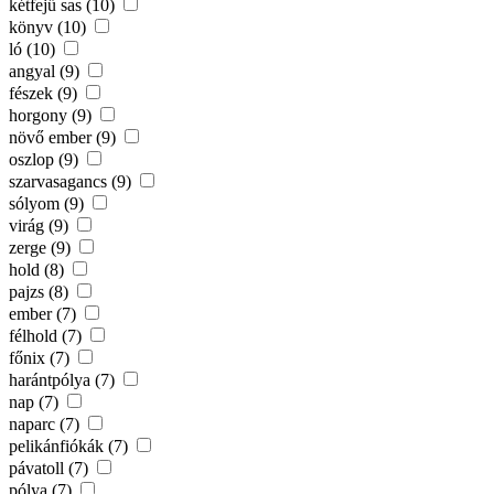
kétfejű sas (10)
könyv (10)
ló (10)
angyal (9)
fészek (9)
horgony (9)
növő ember (9)
oszlop (9)
szarvasagancs (9)
sólyom (9)
virág (9)
zerge (9)
hold (8)
pajzs (8)
ember (7)
félhold (7)
főnix (7)
harántpólya (7)
nap (7)
naparc (7)
pelikánfiókák (7)
pávatoll (7)
pólya (7)