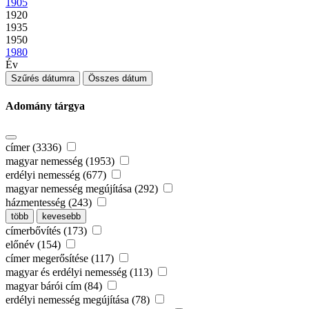
1905
1920
1935
1950
1980
Év
Szűrés dátumra
Összes dátum
Adomány tárgya
címer (3336)
magyar nemesség (1953)
erdélyi nemesség (677)
magyar nemesség megújítása (292)
házmentesség (243)
több
kevesebb
címerbővítés (173)
előnév (154)
címer megerősítése (117)
magyar és erdélyi nemesség (113)
magyar bárói cím (84)
erdélyi nemesség megújítása (78)