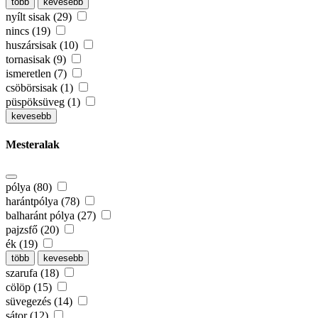
több
kevesebb
nyílt sisak (29)
nincs (19)
huszársisak (10)
tornasisak (9)
ismeretlen (7)
csöbörsisak (1)
püspöksüveg (1)
kevesebb
Mesteralak
pólya (80)
harántpólya (78)
balharánt pólya (27)
pajzsfő (20)
ék (19)
több
kevesebb
szarufa (18)
cölöp (15)
süvegezés (14)
sátor (12)