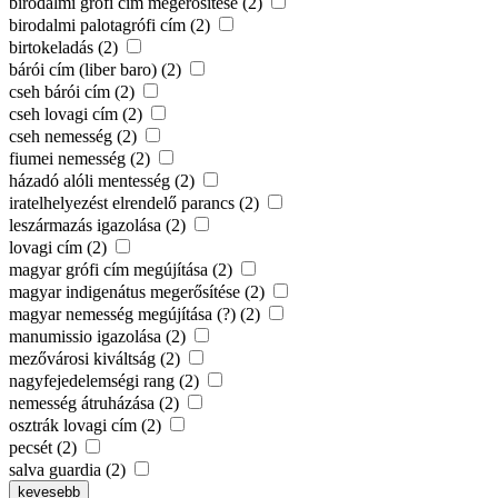
birodalmi grófi cím megerősítése (2)
birodalmi palotagrófi cím (2)
birtokeladás (2)
bárói cím (liber baro) (2)
cseh bárói cím (2)
cseh lovagi cím (2)
cseh nemesség (2)
fiumei nemesség (2)
házadó alóli mentesség (2)
iratelhelyezést elrendelő parancs (2)
leszármazás igazolása (2)
lovagi cím (2)
magyar grófi cím megújítása (2)
magyar indigenátus megerősítése (2)
magyar nemesség megújítása (?) (2)
manumissio igazolása (2)
mezővárosi kiváltság (2)
nagyfejedelemségi rang (2)
nemesség átruházása (2)
osztrák lovagi cím (2)
pecsét (2)
salva guardia (2)
kevesebb