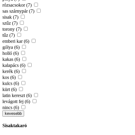
rózsacsokor (7)
sas szárnypár (7)
sisak (7)
szűz (7)
torony (7)
tűz (7)
emberi kar (6)
gólya (6)
holló (6)
kakas (6)
kalapács (6)
kerék (6)
kos (6)
kulcs (6)
kürt (6)
latin kereszt (6)
levágott fej (6)
nincs (6)
kevesebb
Sisaktakaró