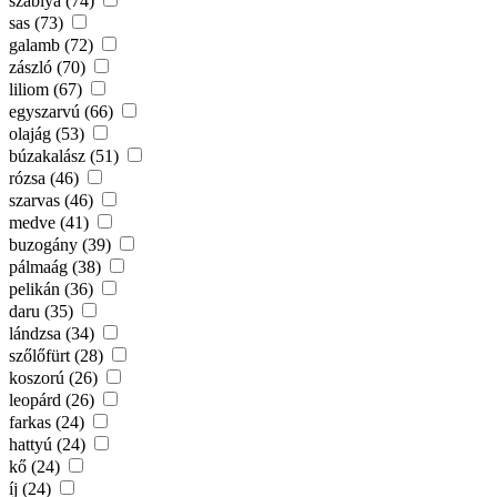
szablya (74)
sas (73)
galamb (72)
zászló (70)
liliom (67)
egyszarvú (66)
olajág (53)
búzakalász (51)
rózsa (46)
szarvas (46)
medve (41)
buzogány (39)
pálmaág (38)
pelikán (36)
daru (35)
lándzsa (34)
szőlőfürt (28)
koszorú (26)
leopárd (26)
farkas (24)
hattyú (24)
kő (24)
íj (24)