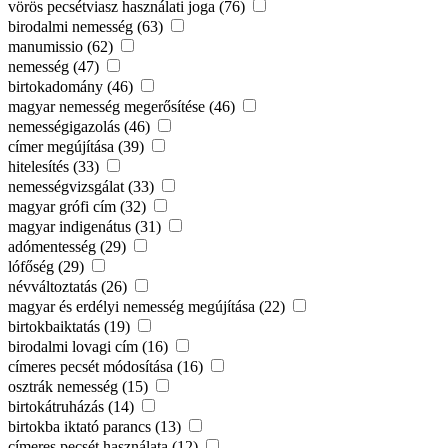
vörös pecsétviasz használati joga (76)
birodalmi nemesség (63)
manumissio (62)
nemesség (47)
birtokadomány (46)
magyar nemesség megerősítése (46)
nemességigazolás (46)
címer megújítása (39)
hitelesítés (33)
nemességvizsgálat (33)
magyar grófi cím (32)
magyar indigenátus (31)
adómentesség (29)
lófőség (29)
névváltoztatás (26)
magyar és erdélyi nemesség megújítása (22)
birtokbaiktatás (19)
birodalmi lovagi cím (16)
címeres pecsét módosítása (16)
osztrák nemesség (15)
birtokátruházás (14)
birtokba iktató parancs (13)
címeres pecsét használata (12)