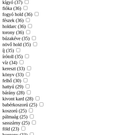
kígyó (37)
fióka (36)
fogyó hold (36)
fészek (36)
holdarc (36)
torony (36)
búzakéve (35)
növő hold (35)
íj (35)
írótoll (35)
víz (34)
kereszt (33)
könyv (33)
felhő (30)
hattyú (29)
bárány (28)
kivont kard (28)
babérkoszorú (25)
koszorú (25)
pálmaág (25)
sasszárny (25)
föld (23)
horgony (23)