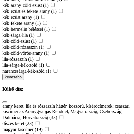
kék-arany-zöld-ezüst (1)
kék-ezüst és fekete-arany (1)
kék-ezüst-arany (1)
kék-fekete-arany (1)
kék-hermelin béléssel (1)
kék-sárga-lila (1)
kék-zöld-ezüst (1)
kék-zöld-rózsaszín (1)
kék-zöld-vörös-arany (1)
lila-rózsaszín (1)
lila-sárga-kék-zöld (1)
narancssárga-kék-zöld (1)
kevesebb
Külső dísz
arany keret, lila és rózsaszín háttér, koszorú, kísérőcímerek: császári
kiscímer az Aranygyapjas Renddel, Magyarország, Csehország,
Dalmácia, Horvátország (33)
díszes keret (23)
magyar kiscímer (19)