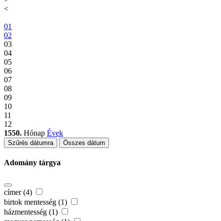
<
01
02
03
04
05
06
07
08
09
10
11
12
1550.
Hónap
Évek
Szűrés dátumra
Összes dátum
Adomány tárgya
címer (4)
birtok mentesség (1)
házmentesség (1)