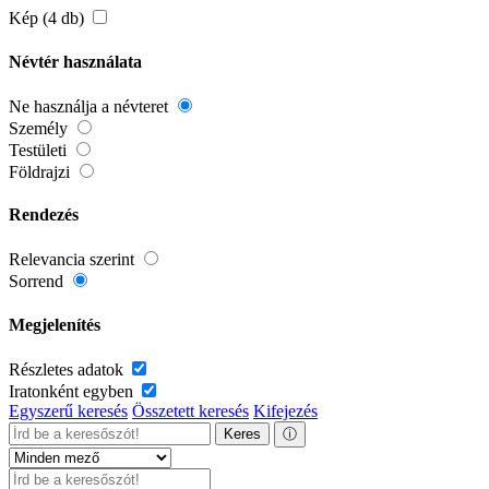
Kép (4 db)
Névtér használata
Ne használja a névteret
Személy
Testületi
Földrajzi
Rendezés
Relevancia szerint
Sorrend
Megjelenítés
Részletes adatok
Iratonként egyben
Egyszerű keresés
Összetett keresés
Kifejezés
Keres
ⓘ