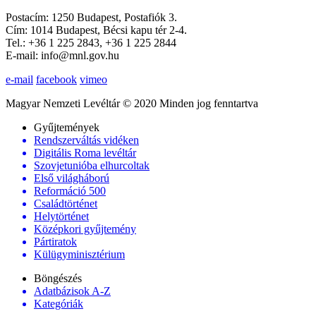
Postacím: 1250 Budapest, Postafiók 3.
Cím: 1014 Budapest, Bécsi kapu tér 2-4.
Tel.: +36 1 225 2843, +36 1 225 2844
E-mail: info@mnl.gov.hu
e-mail
facebook
vimeo
Magyar Nemzeti Levéltár © 2020 Minden jog fenntartva
Gyűjtemények
Rendszerváltás vidéken
Digitális Roma levéltár
Szovjetunióba elhurcoltak
Első világháború
Reformáció 500
Családtörténet
Helytörténet
Középkori gyűjtemény
Pártiratok
Külügyminisztérium
Böngészés
Adatbázisok A-Z
Kategóriák