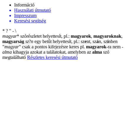
Információ
Használati útmutató
Impresszum
Keresési segítség
*
?
"
-
\
magyar
*
szórészletet helyettesít, pl.:
magyarok
,
magyaroknak
,
magyarság
sz
?
n
egy betűt helyettesít, pl.: sz
e
nt, sz
á
n, sz
í
nben
"
magyar
"
csak a pontos kifejezésre keres pl.
magyarok
-ra nem
-
alma
kihagyja azokat a találatokat, amelyben az
alma
szó
megtalálható
Részletes keresési útmutató