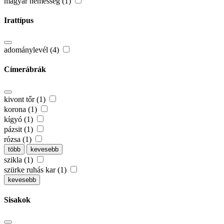
magyar nemesség (1)
Irattípus
adománylevél (4)
Címerábrák
kivont tőr (1)
korona (1)
kígyó (1)
pázsit (1)
rózsa (1)
több
kevesebb
szikla (1)
szürke ruhás kar (1)
kevesebb
Sisakok