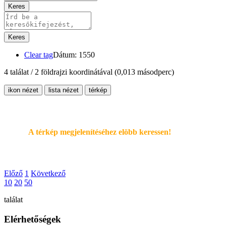
Keres
Keres
Clear tag
Dátum: 1550
4 találat / 2 földrajzi koordinátával
(0,013 másodperc)
ikon nézet
lista nézet
térkép
A térkép megjelenítéséhez elöbb keressen!
Előző
1
Következő
10
20
50
találat
Elérhetőségek