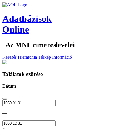
Adatbázisok
Online
Az MNL címereslevelei
Keresés
Hierarchia
Térkép
Információ
Találatok szűrése
Dátum
—
>