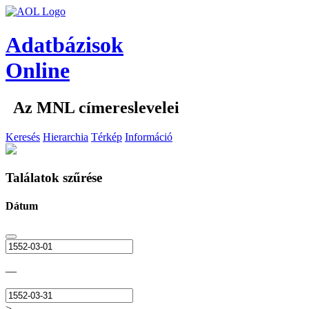
Adatbázisok
Online
Az MNL címereslevelei
Keresés
Hierarchia
Térkép
Információ
Találatok szűrése
Dátum
—
>