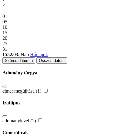
<
01
05
10
15
20
25
31
1552.03.
Nap
Hónapok
Szűrés dátumra
Összes dátum
Adomány tárgya
címer megújítása (1)
Irattípus
adománylevél (1)
Címerábrák