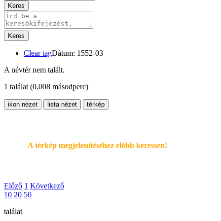
Keres
Keres
Clear tag
Dátum: 1552-03
A névtér nem talált.
1 találat
(0,008 másodperc)
ikon nézet
lista nézet
térkép
A térkép megjelenítéséhez elöbb keressen!
Előző
1
Következő
10
20
50
találat