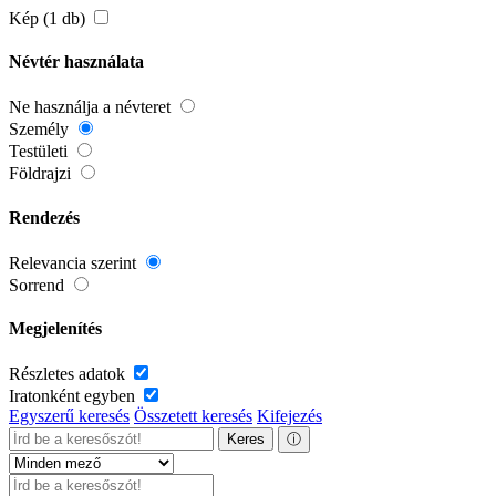
Kép (1 db)
Névtér használata
Ne használja a névteret
Személy
Testületi
Földrajzi
Rendezés
Relevancia szerint
Sorrend
Megjelenítés
Részletes adatok
Iratonként egyben
Egyszerű keresés
Összetett keresés
Kifejezés
Keres
ⓘ