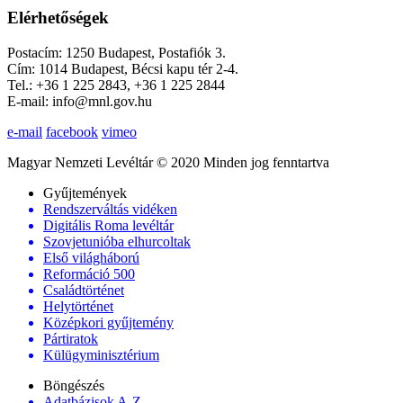
Elérhetőségek
Postacím: 1250 Budapest, Postafiók 3.
Cím: 1014 Budapest, Bécsi kapu tér 2-4.
Tel.: +36 1 225 2843, +36 1 225 2844
E-mail: info@mnl.gov.hu
e-mail
facebook
vimeo
Magyar Nemzeti Levéltár © 2020 Minden jog fenntartva
Gyűjtemények
Rendszerváltás vidéken
Digitális Roma levéltár
Szovjetunióba elhurcoltak
Első világháború
Reformáció 500
Családtörténet
Helytörténet
Középkori gyűjtemény
Pártiratok
Külügyminisztérium
Böngészés
Adatbázisok A-Z