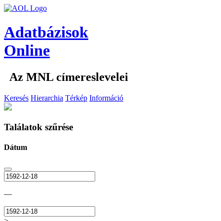
Adatbázisok
Online
Az MNL címereslevelei
Keresés
Hierarchia
Térkép
Információ
Találatok szűrése
Dátum
—
>