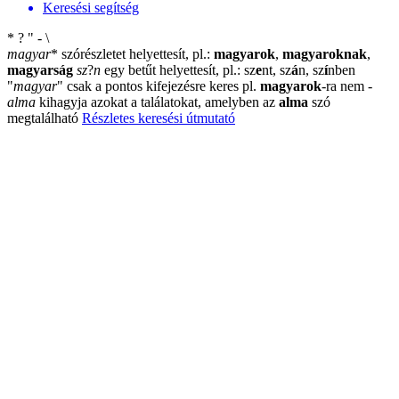
Keresési segítség
*
?
"
-
\
magyar
*
szórészletet helyettesít, pl.:
magyarok
,
magyaroknak
,
magyarság
sz
?
n
egy betűt helyettesít, pl.: sz
e
nt, sz
á
n, sz
í
nben
"
magyar
"
csak a pontos kifejezésre keres pl.
magyarok
-ra nem
-
alma
kihagyja azokat a találatokat, amelyben az
alma
szó
megtalálható
Részletes keresési útmutató