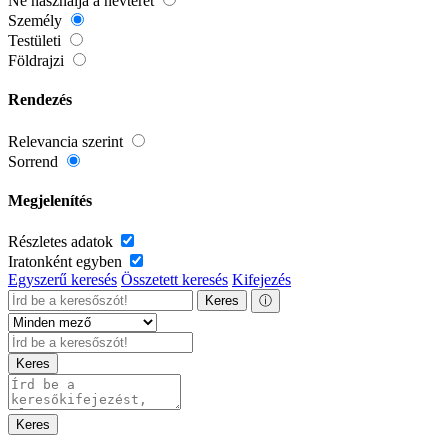
Ne használja a névteret
Személy
Testületi
Földrajzi
Rendezés
Relevancia szerint
Sorrend
Megjelenítés
Részletes adatok
Iratonként egyben
Egyszerű keresés
Összetett keresés
Kifejezés
Keres
ⓘ
Keres
Keres