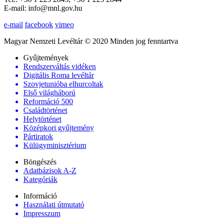
E-mail: info@mnl.gov.hu
e-mail
facebook
vimeo
Magyar Nemzeti Levéltár © 2020 Minden jog fenntartva
Gyűjtemények
Rendszerváltás vidéken
Digitális Roma levéltár
Szovjetunióba elhurcoltak
Első világháború
Reformáció 500
Családtörténet
Helytörténet
Középkori gyűjtemény
Pártiratok
Külügyminisztérium
Böngészés
Adatbázisok A-Z
Kategóriák
Információ
Használati útmutató
Impresszum