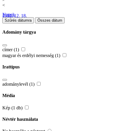
<
Napok
1592. 12. 18.
Szűrés dátumra
Összes dátum
Adomány tárgya
címer (1)
magyar és erdélyi nemesség (1)
Irattípus
adománylevél (1)
Média
Kép (1 db)
Névtér használata