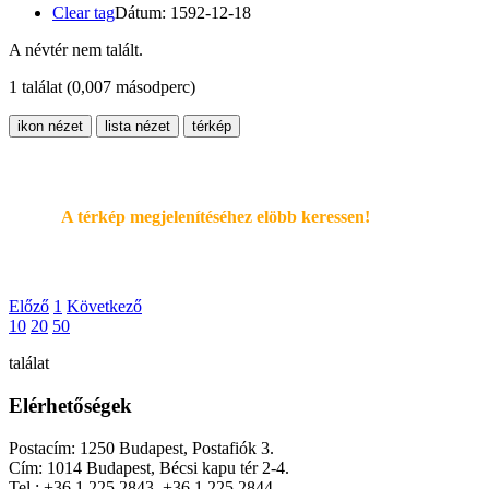
Clear tag
Dátum: 1592-12-18
A névtér nem talált.
1 találat
(0,007 másodperc)
ikon nézet
lista nézet
térkép
A térkép megjelenítéséhez elöbb keressen!
Előző
1
Következő
10
20
50
találat
Elérhetőségek
Postacím: 1250 Budapest, Postafiók 3.
Cím: 1014 Budapest, Bécsi kapu tér 2-4.
Tel.: +36 1 225 2843, +36 1 225 2844