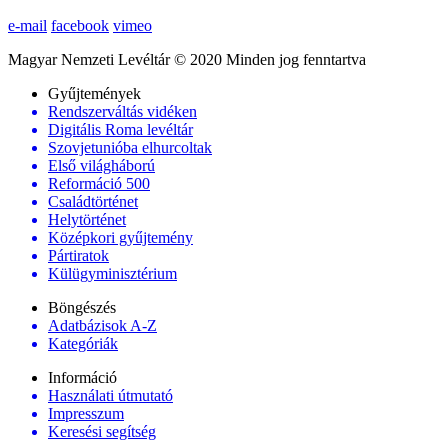
e-mail
facebook
vimeo
Magyar Nemzeti Levéltár © 2020 Minden jog fenntartva
Gyűjtemények
Rendszerváltás vidéken
Digitális Roma levéltár
Szovjetunióba elhurcoltak
Első világháború
Reformáció 500
Családtörténet
Helytörténet
Középkori gyűjtemény
Pártiratok
Külügyminisztérium
Böngészés
Adatbázisok A-Z
Kategóriák
Információ
Használati útmutató
Impresszum
Keresési segítség