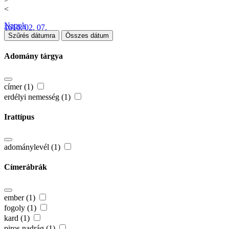
<
Napok
1610. 02. 07.
Szűrés dátumra
Összes dátum
Adomány tárgya
címer (1)
erdélyi nemesség (1)
Irattípus
adománylevél (1)
Címerábrák
ember (1)
fogoly (1)
kard (1)
piros nadrág (1)