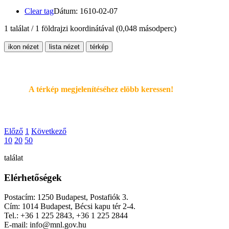
Clear tag
Dátum: 1610-02-07
1 találat / 1 földrajzi koordinátával
(0,048 másodperc)
ikon nézet
lista nézet
térkép
A térkép megjelenítéséhez elöbb keressen!
Előző
1
Következő
10
20
50
találat
Elérhetőségek
Postacím: 1250 Budapest, Postafiók 3.
Cím: 1014 Budapest, Bécsi kapu tér 2-4.
Tel.: +36 1 225 2843, +36 1 225 2844
E-mail: info@mnl.gov.hu