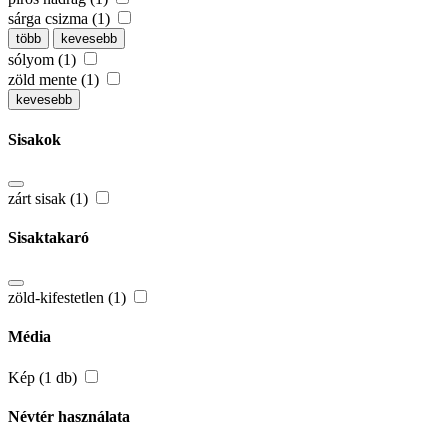
sárga csizma (1)
több
kevesebb
sólyom (1)
zöld mente (1)
kevesebb
Sisakok
zárt sisak (1)
Sisaktakaró
zöld-kifestetlen (1)
Média
Kép (1 db)
Névtér használata