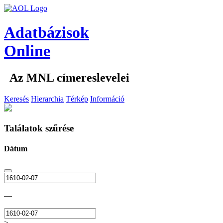
Adatbázisok
Online
Az MNL címereslevelei
Keresés
Hierarchia
Térkép
Információ
Találatok szűrése
Dátum
—
>