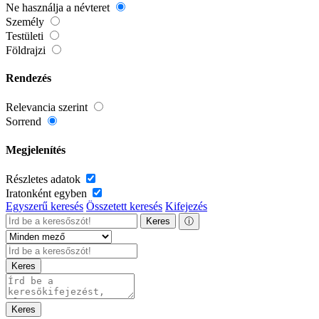
Ne használja a névteret
Személy
Testületi
Földrajzi
Rendezés
Relevancia szerint
Sorrend
Megjelenítés
Részletes adatok
Iratonként egyben
Egyszerű keresés
Összetett keresés
Kifejezés
Keres
ⓘ
Keres
Keres