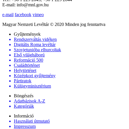
E-mail: info@mnl.gov.hu
e-mail
facebook
vimeo
Magyar Nemzeti Levéltár © 2020 Minden jog fenntartva
Gyűjtemények
Rendszerváltás vidéken
Digitális Roma levéltár
Szovjetunióba elhurcoltak
Első világháború
Reformáció 500
Családtörténet
Helytörténet
Középkori gyűjtemény
Pártiratok
Külügyminisztérium
Böngészés
Adatbázisok A-Z
Kategóriák
Információ
Használati útmutató
Impresszum