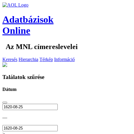
Adatbázisok
Online
Az MNL címereslevelei
Keresés
Hierarchia
Térkép
Információ
Találatok szűrése
Dátum
—
>