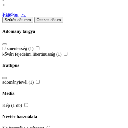
<
Napok
1620. 08. 25.
Szűrés dátumra
Összes dátum
Adomány tárgya
házmentesség (1)
kővári fejedelmi libertinusság (1)
Irattípus
adománylevél (1)
Média
Kép (1 db)
Névtér használata