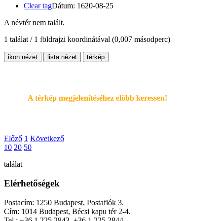
Clear tag
Dátum: 1620-08-25
A névtér nem talált.
1 találat / 1 földrajzi koordinátával
(0,007 másodperc)
ikon nézet
lista nézet
térkép
A térkép megjelenítéséhez elöbb keressen!
Előző
1
Következő
10
20
50
találat
Elérhetőségek
Postacím: 1250 Budapest, Postafiók 3.
Cím: 1014 Budapest, Bécsi kapu tér 2-4.
Tel.: +36 1 225 2843, +36 1 225 2844