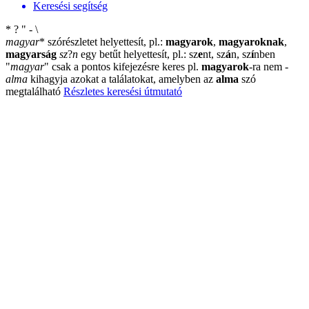
Keresési segítség
*
?
"
-
\
magyar
*
szórészletet helyettesít, pl.:
magyarok
,
magyaroknak
,
magyarság
sz
?
n
egy betűt helyettesít, pl.: sz
e
nt, sz
á
n, sz
í
nben
"
magyar
"
csak a pontos kifejezésre keres pl.
magyarok
-ra nem
-
alma
kihagyja azokat a találatokat, amelyben az
alma
szó
megtalálható
Részletes keresési útmutató