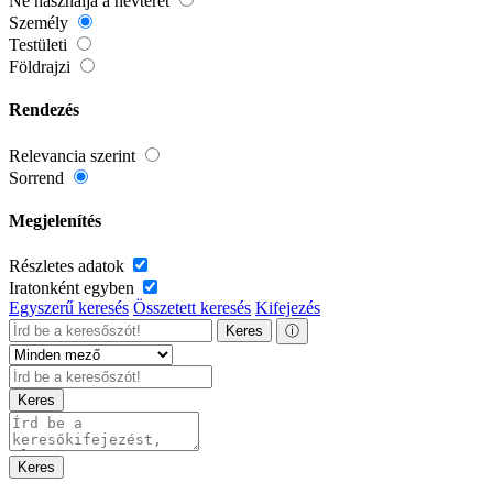
Ne használja a névteret
Személy
Testületi
Földrajzi
Rendezés
Relevancia szerint
Sorrend
Megjelenítés
Részletes adatok
Iratonként egyben
Egyszerű keresés
Összetett keresés
Kifejezés
Keres
ⓘ
Keres
Keres