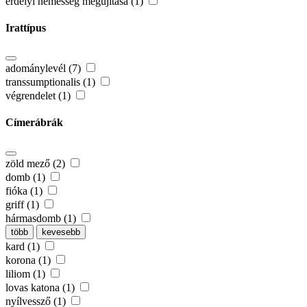
erdélyi nemesség megújítása (1)
Irattípus
adománylevél (7)
transsumptionalis (1)
végrendelet (1)
Címerábrák
zöld mező (2)
domb (1)
fióka (1)
griff (1)
hármasdomb (1)
több
kevesebb
kard (1)
korona (1)
liliom (1)
lovas katona (1)
nyílvessző (1)