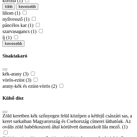
korona (1)
több
kevesebb
liliom (1)
nyílvessző (1)
páncélos kar (1)
szarvasagancs (1)
íj (1)
kevesebb
Sisaktakaró
kék-arany (3)
vörös-ezüst (3)
arany-kék és ezüst-vörös (2)
Külső dísz
Zöld keretben kék szőnyegen felül középen a kétfejű császári sas, a
keret sarkaiban Magyarország és Csehország címerei láthatóak. Az
ovális zöld babérkoszorú által körülvett damaszkolt lila mező. (1)