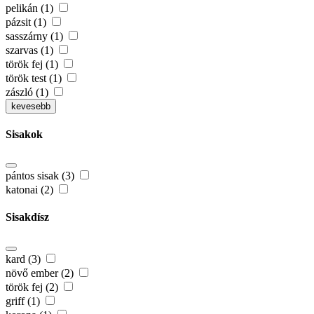
pelikán (1)
pázsit (1)
sasszárny (1)
szarvas (1)
török fej (1)
török test (1)
zászló (1)
kevesebb
Sisakok
pántos sisak (3)
katonai (2)
Sisakdísz
kard (3)
növő ember (2)
török fej (2)
griff (1)