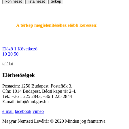
ikon nézet
lista nézet
térkép
A térkép megjelenítéséhez elöbb keressen!
Előző
1
Következő
10
20
50
találat
Elérhetőségek
Postacím: 1250 Budapest, Postafiók 3.
Cím: 1014 Budapest, Bécsi kapu tér 2-4.
Tel.: +36 1 225 2843, +36 1 225 2844
E-mail: info@mnl.gov.hu
e-mail
facebook
vimeo
Magyar Nemzeti Levéltár © 2020 Minden jog fenntartva