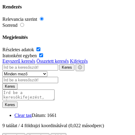
Rendezés
Relevancia szerint
Sorrend
Megjelenítés
Részletes adatok
Iratonként egyben
Egyszerű keresés
Összetett keresés
Kifejezés
Keres
ⓘ
Keres
Keres
Clear tag
Dátum: 1661
9 találat / 4 földrajzi koordinátával
(0,022 másodperc)