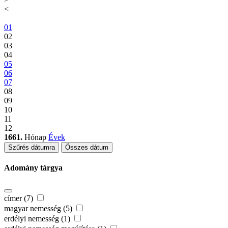
<
01
02
03
04
05
06
07
08
09
10
11
12
1661.
Hónap
Évek
Szűrés dátumra
Összes dátum
Adomány tárgya
címer (7)
magyar nemesség (5)
erdélyi nemesség (1)