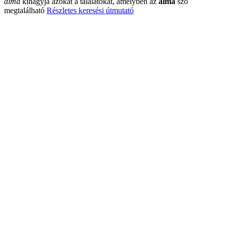
alma
kihagyja azokat a találatokat, amelyben az
alma
szó
megtalálható
Részletes keresési útmutató