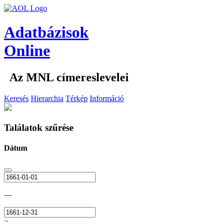
Adatbázisok
Online
Az MNL címereslevelei
Keresés
Hierarchia
Térkép
Információ
Találatok szűrése
Dátum
—
>