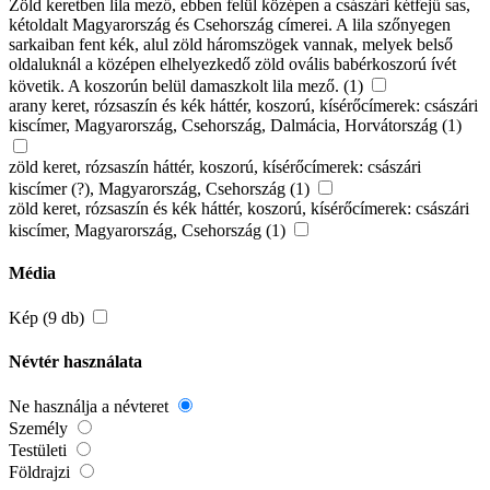
Zöld keretben lila mező, ebben felül középen a császári kétfejű sas,
kétoldalt Magyarország és Csehország címerei. A lila szőnyegen
sarkaiban fent kék, alul zöld háromszögek vannak, melyek belső
oldaluknál a középen elhelyezkedő zöld ovális babérkoszorú ívét
követik. A koszorún belül damaszkolt lila mező. (1)
arany keret, rózsaszín és kék háttér, koszorú, kísérőcímerek: császári
kiscímer, Magyarország, Csehország, Dalmácia, Horvátország (1)
zöld keret, rózsaszín háttér, koszorú, kísérőcímerek: császári
kiscímer (?), Magyarország, Csehország (1)
zöld keret, rózsaszín és kék háttér, koszorú, kísérőcímerek: császári
kiscímer, Magyarország, Csehország (1)
Média
Kép (9 db)
Névtér használata
Ne használja a névteret
Személy
Testületi
Földrajzi