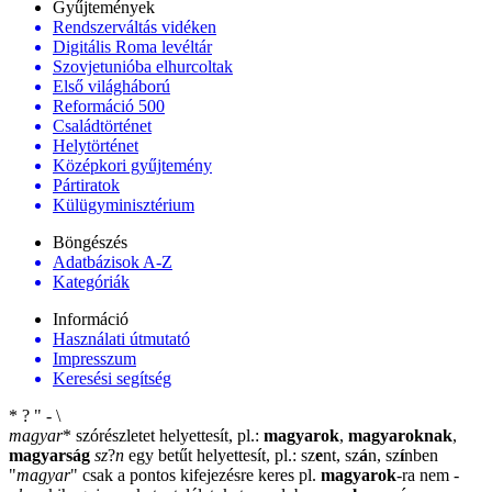
Gyűjtemények
Rendszerváltás vidéken
Digitális Roma levéltár
Szovjetunióba elhurcoltak
Első világháború
Reformáció 500
Családtörténet
Helytörténet
Középkori gyűjtemény
Pártiratok
Külügyminisztérium
Böngészés
Adatbázisok A-Z
Kategóriák
Információ
Használati útmutató
Impresszum
Keresési segítség
*
?
"
-
\
magyar
*
szórészletet helyettesít, pl.:
magyarok
,
magyaroknak
,
magyarság
sz
?
n
egy betűt helyettesít, pl.: sz
e
nt, sz
á
n, sz
í
nben
"
magyar
"
csak a pontos kifejezésre keres pl.
magyarok
-ra nem
-