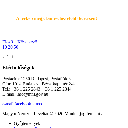
A térkép megjelenítéséhez elöbb keressen!
Előző
1
Következő
10
20
50
találat
Elérhetőségek
Postacím: 1250 Budapest, Postafiók 3.
Cím: 1014 Budapest, Bécsi kapu tér 2-4.
Tel.: +36 1 225 2843, +36 1 225 2844
E-mail: info@mnl.gov.hu
e-mail
facebook
vimeo
Magyar Nemzeti Levéltár © 2020 Minden jog fenntartva
Gyűjtemények