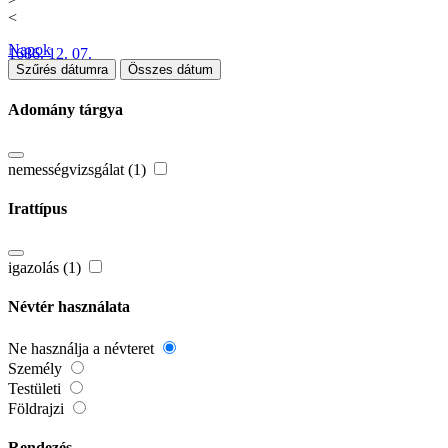
<
Napok
1686. 12. 07.
Szűrés dátumra
Összes dátum
Adomány tárgya
nemességvizsgálat (1)
Irattípus
igazolás (1)
Névtér használata
Ne használja a névteret
Személy
Testületi
Földrajzi
Rendezés