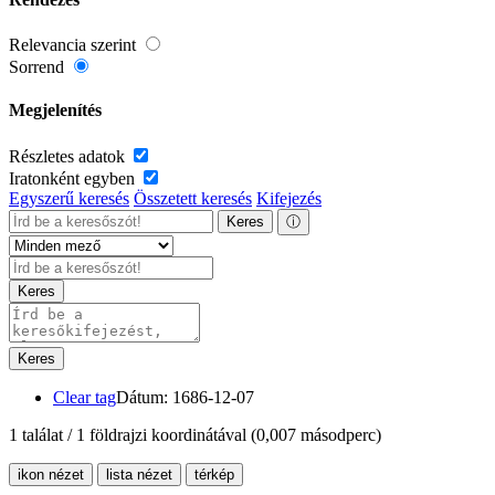
Relevancia szerint
Sorrend
Megjelenítés
Részletes adatok
Iratonként egyben
Egyszerű keresés
Összetett keresés
Kifejezés
Keres
ⓘ
Keres
Keres
Clear tag
Dátum: 1686-12-07
1 találat / 1 földrajzi koordinátával
(0,007 másodperc)
ikon nézet
lista nézet
térkép