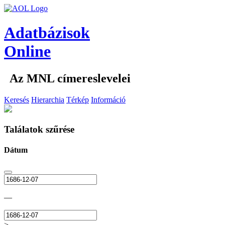
Adatbázisok
Online
Az MNL címereslevelei
Keresés
Hierarchia
Térkép
Információ
Találatok szűrése
Dátum
—
>