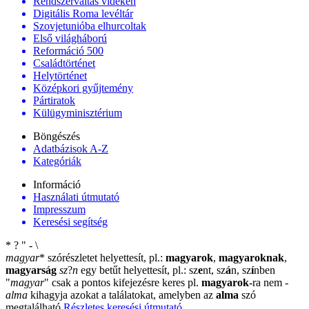
Rendszerváltás vidéken
Digitális Roma levéltár
Szovjetunióba elhurcoltak
Első világháború
Reformáció 500
Családtörténet
Helytörténet
Középkori gyűjtemény
Pártiratok
Külügyminisztérium
Böngészés
Adatbázisok A-Z
Kategóriák
Információ
Használati útmutató
Impresszum
Keresési segítség
*
?
"
-
\
magyar
*
szórészletet helyettesít, pl.:
magyarok
,
magyaroknak
,
magyarság
sz
?
n
egy betűt helyettesít, pl.: sz
e
nt, sz
á
n, sz
í
nben
"
magyar
"
csak a pontos kifejezésre keres pl.
magyarok
-ra nem
-
alma
kihagyja azokat a találatokat, amelyben az
alma
szó
megtalálható
Részletes keresési útmutató