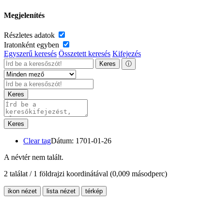
Megjelenítés
Részletes adatok
Iratonként egyben
Egyszerű keresés
Összetett keresés
Kifejezés
Keres
ⓘ
Keres
Keres
Clear tag
Dátum: 1701-01-26
A névtér nem talált.
2 találat / 1 földrajzi koordinátával
(0,009 másodperc)
ikon nézet
lista nézet
térkép