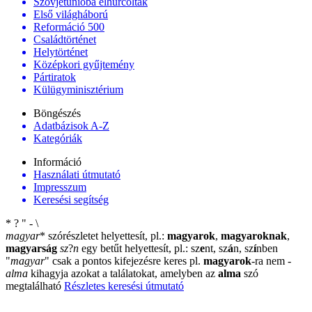
Szovjetunióba elhurcoltak
Első világháború
Reformáció 500
Családtörténet
Helytörténet
Középkori gyűjtemény
Pártiratok
Külügyminisztérium
Böngészés
Adatbázisok A-Z
Kategóriák
Információ
Használati útmutató
Impresszum
Keresési segítség
*
?
"
-
\
magyar
*
szórészletet helyettesít, pl.:
magyarok
,
magyaroknak
,
magyarság
sz
?
n
egy betűt helyettesít, pl.: sz
e
nt, sz
á
n, sz
í
nben
"
magyar
"
csak a pontos kifejezésre keres pl.
magyarok
-ra nem
-
alma
kihagyja azokat a találatokat, amelyben az
alma
szó
megtalálható
Részletes keresési útmutató