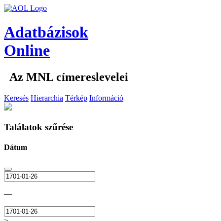
Adatbázisok
Online
Az MNL címereslevelei
Keresés
Hierarchia
Térkép
Információ
Találatok szűrése
Dátum
—
>