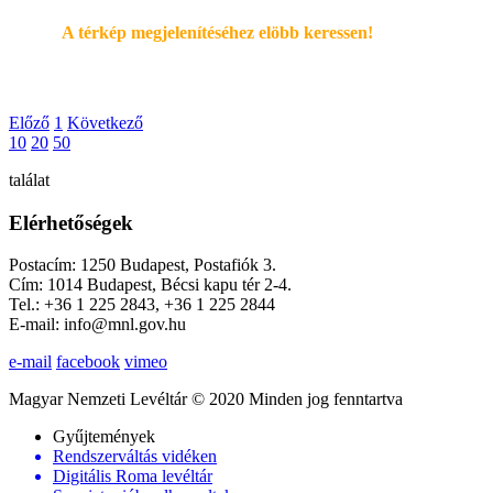
A térkép megjelenítéséhez elöbb keressen!
Előző
1
Következő
10
20
50
találat
Elérhetőségek
Postacím: 1250 Budapest, Postafiók 3.
Cím: 1014 Budapest, Bécsi kapu tér 2-4.
Tel.: +36 1 225 2843, +36 1 225 2844
E-mail: info@mnl.gov.hu
e-mail
facebook
vimeo
Magyar Nemzeti Levéltár © 2020 Minden jog fenntartva
Gyűjtemények
Rendszerváltás vidéken
Digitális Roma levéltár