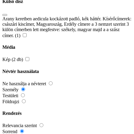
Külső dísz
Arany keretben aedicula kockázott padló, kék háttér. Kísérőcímerek:
császári kiscímer, Magyaroszág, Erdély címere a 3 nemzet szerint 3
külön címerben lett megfestve: székely, magyar majd a a szász
címer. (1)
Média
Kép (2 db)
Névtér használata
Ne használja a névteret
Személy
Testületi
Földrajzi
Rendezés
Relevancia szerint
Sorrend