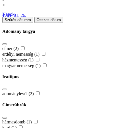
<
Napok
1701. 01. 26.
Szűrés dátumra
Összes dátum
Adomány tárgya
címer (2)
erdélyi nemesség (1)
házmentesség (1)
magyar nemesség (1)
Irattípus
adománylevél (2)
Címerábrák
hármasdomb (1)
kard (1)