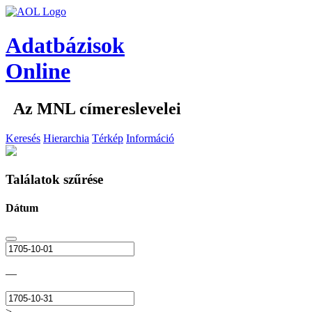
Adatbázisok
Online
Az MNL címereslevelei
Keresés
Hierarchia
Térkép
Információ
Találatok szűrése
Dátum
—
>