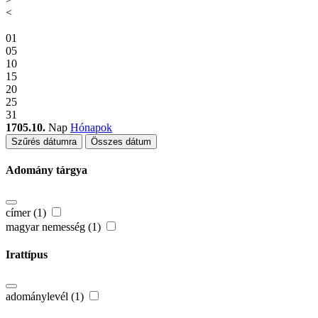
<
01
05
10
15
20
25
31
1705.10.
Nap
Hónapok
Szűrés dátumra
Összes dátum
Adomány tárgya
címer (1)
magyar nemesség (1)
Irattípus
adománylevél (1)