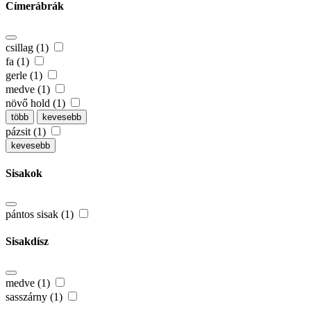
Címerábrák
csillag (1)
fa (1)
gerle (1)
medve (1)
növő hold (1)
több
kevesebb
pázsit (1)
kevesebb
Sisakok
pántos sisak (1)
Sisakdísz
medve (1)
sasszárny (1)