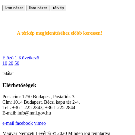
ikon nézet
lista nézet
térkép
A térkép megjelenítéséhez elöbb keressen!
Előző
1
Következő
10
20
50
találat
Elérhetőségek
Postacím: 1250 Budapest, Postafiók 3.
Cím: 1014 Budapest, Bécsi kapu tér 2-4.
Tel.: +36 1 225 2843, +36 1 225 2844
E-mail: info@mnl.gov.hu
e-mail
facebook
vimeo
Magyar Nemzeti Levéltár © 2020 Minden jog fenntartva