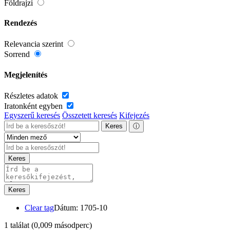
Földrajzi
Rendezés
Relevancia szerint
Sorrend
Megjelenítés
Részletes adatok
Iratonként egyben
Egyszerű keresés
Összetett keresés
Kifejezés
Keres
ⓘ
Keres
Keres
Clear tag
Dátum: 1705-10
1 találat
(0,009 másodperc)