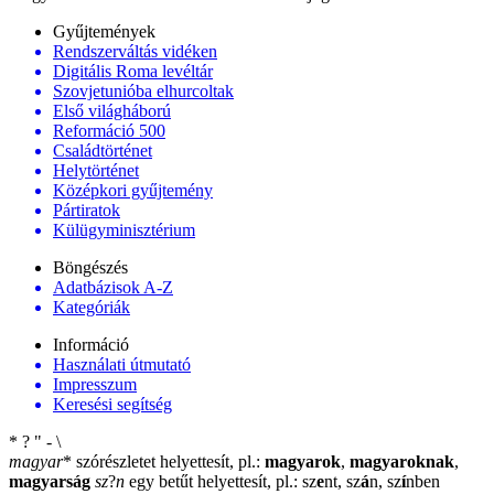
Gyűjtemények
Rendszerváltás vidéken
Digitális Roma levéltár
Szovjetunióba elhurcoltak
Első világháború
Reformáció 500
Családtörténet
Helytörténet
Középkori gyűjtemény
Pártiratok
Külügyminisztérium
Böngészés
Adatbázisok A-Z
Kategóriák
Információ
Használati útmutató
Impresszum
Keresési segítség
*
?
"
-
\
magyar
*
szórészletet helyettesít, pl.:
magyarok
,
magyaroknak
,
magyarság
sz
?
n
egy betűt helyettesít, pl.: sz
e
nt, sz
á
n, sz
í
nben