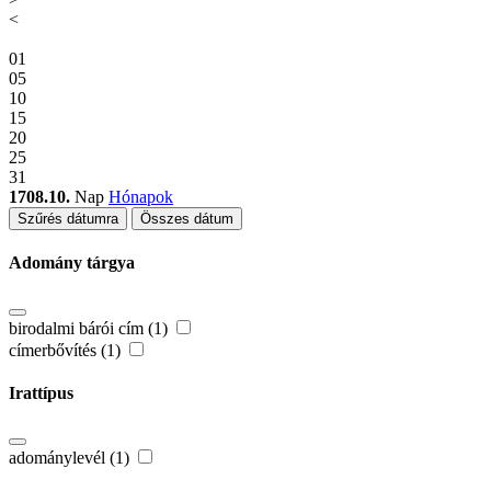
<
01
05
10
15
20
25
31
1708.10.
Nap
Hónapok
Szűrés dátumra
Összes dátum
Adomány tárgya
birodalmi bárói cím (1)
címerbővítés (1)
Irattípus
adománylevél (1)