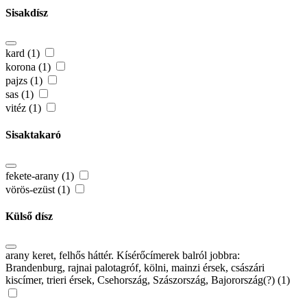
Sisakdísz
kard (1)
korona (1)
pajzs (1)
sas (1)
vitéz (1)
Sisaktakaró
fekete-arany (1)
vörös-ezüst (1)
Külső dísz
arany keret, felhős háttér. Kísérőcímerek balról jobbra:
Brandenburg, rajnai palotagróf, kölni, mainzi érsek, császári
kiscímer, trieri érsek, Csehország, Szászország, Bajorország(?) (1)