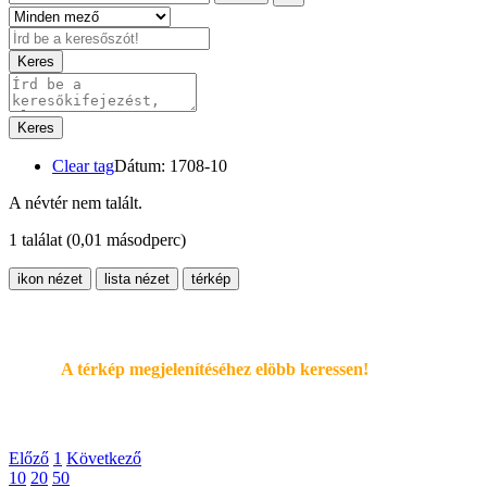
Keres
Keres
Clear tag
Dátum: 1708-10
A névtér nem talált.
1 találat
(0,01 másodperc)
ikon nézet
lista nézet
térkép
A térkép megjelenítéséhez elöbb keressen!
Előző
1
Következő
10
20
50