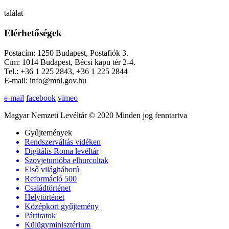
találat
Elérhetőségek
Postacím: 1250 Budapest, Postafiók 3.
Cím: 1014 Budapest, Bécsi kapu tér 2-4.
Tel.: +36 1 225 2843, +36 1 225 2844
E-mail: info@mnl.gov.hu
e-mail
facebook
vimeo
Magyar Nemzeti Levéltár © 2020 Minden jog fenntartva
Gyűjtemények
Rendszerváltás vidéken
Digitális Roma levéltár
Szovjetunióba elhurcoltak
Első világháború
Reformáció 500
Családtörténet
Helytörténet
Középkori gyűjtemény
Pártiratok
Külügyminisztérium