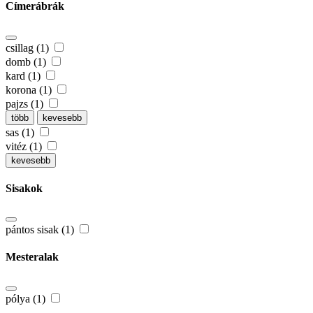
Címerábrák
csillag (1)
domb (1)
kard (1)
korona (1)
pajzs (1)
több
kevesebb
sas (1)
vitéz (1)
kevesebb
Sisakok
pántos sisak (1)
Mesteralak
pólya (1)