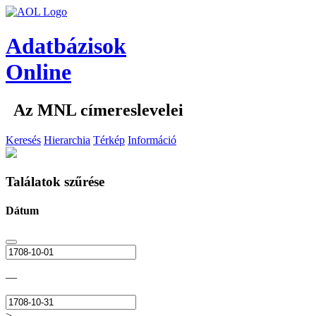
Adatbázisok
Online
Az MNL címereslevelei
Keresés
Hierarchia
Térkép
Információ
Találatok szűrése
Dátum
—
>