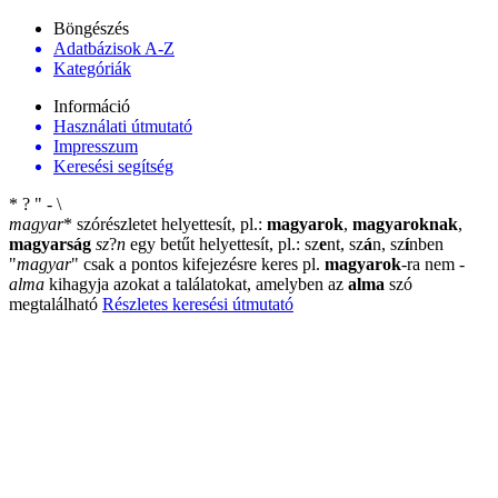
Böngészés
Adatbázisok A-Z
Kategóriák
Információ
Használati útmutató
Impresszum
Keresési segítség
*
?
"
-
\
magyar
*
szórészletet helyettesít, pl.:
magyarok
,
magyaroknak
,
magyarság
sz
?
n
egy betűt helyettesít, pl.: sz
e
nt, sz
á
n, sz
í
nben
"
magyar
"
csak a pontos kifejezésre keres pl.
magyarok
-ra nem
-
alma
kihagyja azokat a találatokat, amelyben az
alma
szó
megtalálható
Részletes keresési útmutató