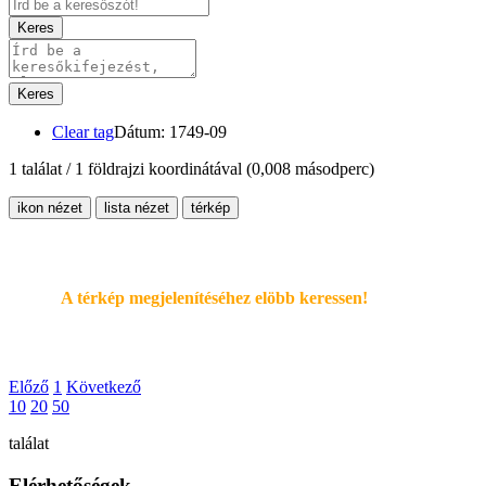
Keres
Keres
Clear tag
Dátum: 1749-09
1 találat / 1 földrajzi koordinátával
(0,008 másodperc)
ikon nézet
lista nézet
térkép
A térkép megjelenítéséhez elöbb keressen!
Előző
1
Következő
10
20
50
találat
Elérhetőségek