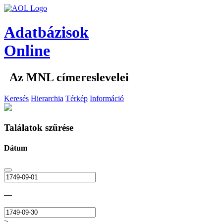
Adatbázisok
Online
Az MNL címereslevelei
Keresés
Hierarchia
Térkép
Információ
Találatok szűrése
Dátum
—
>