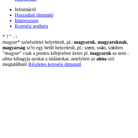
Információ
Használati útmutató
Impresszum
Keresési segítség
*
?
"
-
\
magyar
*
szórészletet helyettesít, pl.:
magyarok
,
magyaroknak
,
magyarság
sz
?
n
egy betűt helyettesít, pl.: sz
e
nt, sz
á
n, sz
í
nben
"
magyar
"
csak a pontos kifejezésre keres pl.
magyarok
-ra nem
-
alma
kihagyja azokat a találatokat, amelyben az
alma
szó
megtalálható
Részletes keresési útmutató