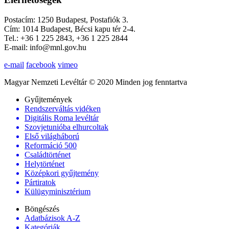
Postacím: 1250 Budapest, Postafiók 3.
Cím: 1014 Budapest, Bécsi kapu tér 2-4.
Tel.: +36 1 225 2843, +36 1 225 2844
E-mail: info@mnl.gov.hu
e-mail
facebook
vimeo
Magyar Nemzeti Levéltár © 2020 Minden jog fenntartva
Gyűjtemények
Rendszerváltás vidéken
Digitális Roma levéltár
Szovjetunióba elhurcoltak
Első világháború
Reformáció 500
Családtörténet
Helytörténet
Középkori gyűjtemény
Pártiratok
Külügyminisztérium
Böngészés
Adatbázisok A-Z
Kategóriák