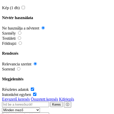
Kép (1 db)
Névtér használata
Ne használja a névteret
Személy
Testületi
Földrajzi
Rendezés
Relevancia szerint
Sorrend
Megjelenítés
Részletes adatok
Iratonként egyben
Egyszerű keresés
Összetett keresés
Kifejezés
Keres
ⓘ