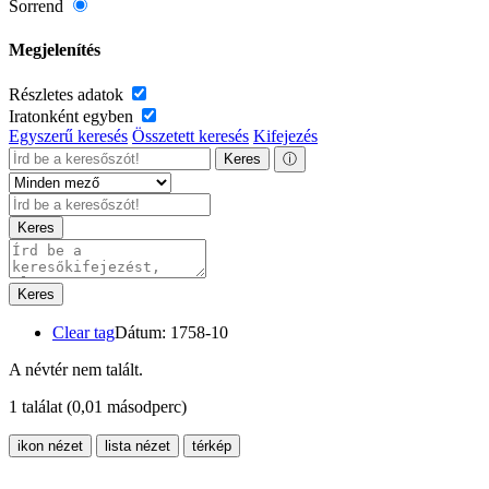
Sorrend
Megjelenítés
Részletes adatok
Iratonként egyben
Egyszerű keresés
Összetett keresés
Kifejezés
Keres
ⓘ
Keres
Keres
Clear tag
Dátum: 1758-10
A névtér nem talált.
1 találat
(0,01 másodperc)
ikon nézet
lista nézet
térkép