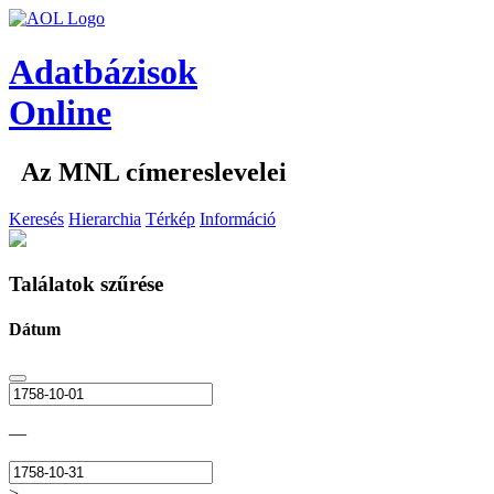
Adatbázisok
Online
Az MNL címereslevelei
Keresés
Hierarchia
Térkép
Információ
Találatok szűrése
Dátum
—
>