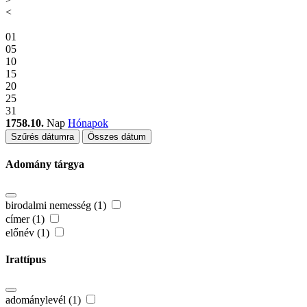
<
01
05
10
15
20
25
31
1758.10.
Nap
Hónapok
Szűrés dátumra
Összes dátum
Adomány tárgya
birodalmi nemesség (1)
címer (1)
előnév (1)
Irattípus
adománylevél (1)