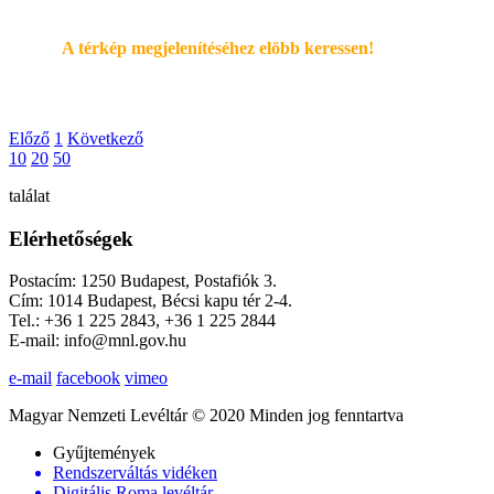
A térkép megjelenítéséhez elöbb keressen!
Előző
1
Következő
10
20
50
találat
Elérhetőségek
Postacím: 1250 Budapest, Postafiók 3.
Cím: 1014 Budapest, Bécsi kapu tér 2-4.
Tel.: +36 1 225 2843, +36 1 225 2844
E-mail: info@mnl.gov.hu
e-mail
facebook
vimeo
Magyar Nemzeti Levéltár © 2020 Minden jog fenntartva
Gyűjtemények
Rendszerváltás vidéken
Digitális Roma levéltár