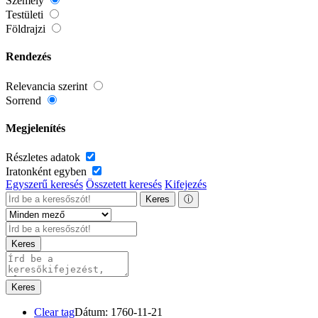
Személy
Testületi
Földrajzi
Rendezés
Relevancia szerint
Sorrend
Megjelenítés
Részletes adatok
Iratonként egyben
Egyszerű keresés
Összetett keresés
Kifejezés
Keres
ⓘ
Keres
Keres
Clear tag
Dátum: 1760-11-21