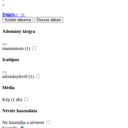
<
Napok
1760. 11. 21.
Szűrés dátumra
Összes dátum
Adomány tárgya
manumissio (1)
Irattípus
adománylevél (1)
Média
Kép (1 db)
Névtér használata
Ne használja a névteret