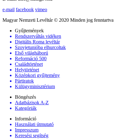
e-mail
facebook
vimeo
Magyar Nemzeti Levéltár © 2020 Minden jog fenntartva
Gyűjtemények
Rendszerváltás vidéken
Digitális Roma levéltár
Szovjetunióba elhurcoltak
Első világháború
Reformáció 500
Családtörténet
Helytörténet
Középkori gyűjtemény
Pártiratok
Külügyminisztérium
Böngészés
Adatbázisok A-Z
Kategóriák
Információ
Használati útmutató
Impresszum
Keresési segítség