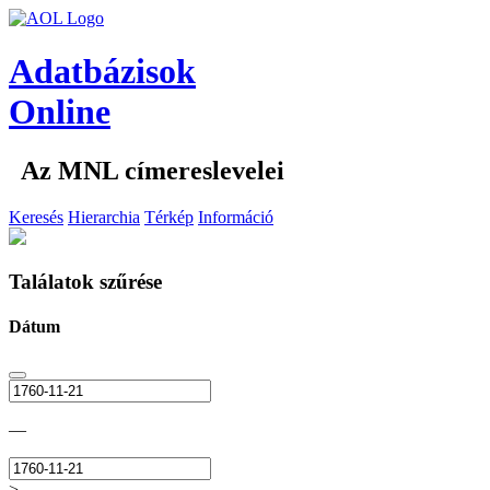
Adatbázisok
Online
Az MNL címereslevelei
Keresés
Hierarchia
Térkép
Információ
Találatok szűrése
Dátum
—
>