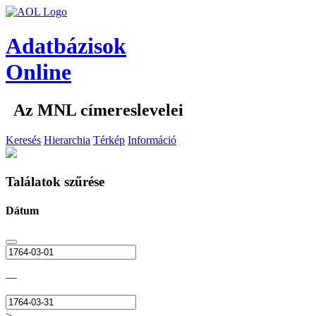
Adatbázisok
Online
Az MNL címereslevelei
Keresés
Hierarchia
Térkép
Információ
Találatok szűrése
Dátum
—
>