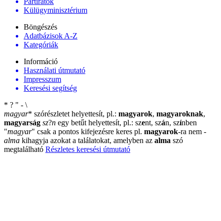
Pártiratok
Külügyminisztérium
Böngészés
Adatbázisok A-Z
Kategóriák
Információ
Használati útmutató
Impresszum
Keresési segítség
*
?
"
-
\
magyar
*
szórészletet helyettesít, pl.:
magyarok
,
magyaroknak
,
magyarság
sz
?
n
egy betűt helyettesít, pl.: sz
e
nt, sz
á
n, sz
í
nben
"
magyar
"
csak a pontos kifejezésre keres pl.
magyarok
-ra nem
-
alma
kihagyja azokat a találatokat, amelyben az
alma
szó
megtalálható
Részletes keresési útmutató