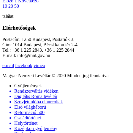
Előző
1
Következő
10
20
50
találat
Elérhetőségek
Postacím: 1250 Budapest, Postafiók 3.
Cím: 1014 Budapest, Bécsi kapu tér 2-4.
Tel.: +36 1 225 2843, +36 1 225 2844
E-mail: info@mnl.gov.hu
e-mail
facebook
vimeo
Magyar Nemzeti Levéltár © 2020 Minden jog fenntartva
Gyűjtemények
Rendszerváltás vidéken
Digitális Roma levéltár
Szovjetunióba elhurcoltak
Első világháború
Reformáció 500
Családtörténet
Helytörténet
Középkori gyűjtemény