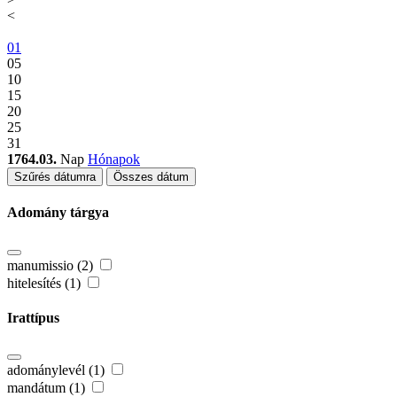
<
01
05
10
15
20
25
31
1764.03.
Nap
Hónapok
Szűrés dátumra
Összes dátum
Adomány tárgya
manumissio (2)
hitelesítés (1)
Irattípus
adománylevél (1)
mandátum (1)