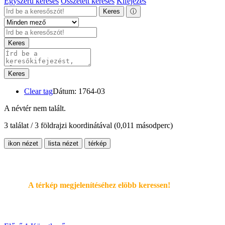
Egyszerű keresés
Összetett keresés
Kifejezés
Keres
ⓘ
Keres
Keres
Clear tag
Dátum: 1764-03
A névtér nem talált.
3 találat / 3 földrajzi koordinátával
(0,011 másodperc)
ikon nézet
lista nézet
térkép
A térkép megjelenítéséhez elöbb keressen!