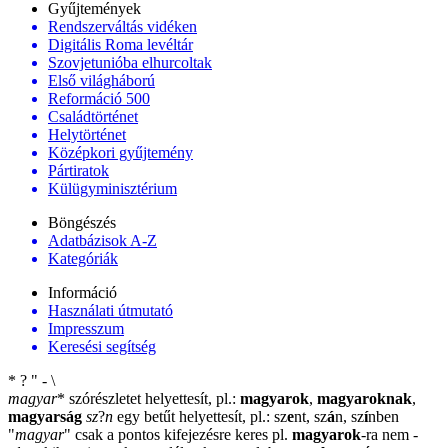
Gyűjtemények
Rendszerváltás vidéken
Digitális Roma levéltár
Szovjetunióba elhurcoltak
Első világháború
Reformáció 500
Családtörténet
Helytörténet
Középkori gyűjtemény
Pártiratok
Külügyminisztérium
Böngészés
Adatbázisok A-Z
Kategóriák
Információ
Használati útmutató
Impresszum
Keresési segítség
*
?
"
-
\
magyar
*
szórészletet helyettesít, pl.:
magyarok
,
magyaroknak
,
magyarság
sz
?
n
egy betűt helyettesít, pl.: sz
e
nt, sz
á
n, sz
í
nben
"
magyar
"
csak a pontos kifejezésre keres pl.
magyarok
-ra nem
-