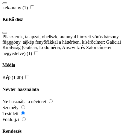
kék-arany (1)
Külső dísz
Pilaszterek, talapzat, obeliszk, arannyal hímzett vörös bársony
függgöny, tájkép fenyőfákkal a háttérben, kísérőcímer: Galíciai
Királyság (Galícia, Lodoméria, Auscwitz és Zator címerei
negyedelve) (1)
Média
Kép (1 db)
Névtér használata
Ne használja a névteret
Személy
Testületi
Földrajzi
Rendezés