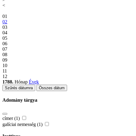
<
01
02
03
04
05
06
07
08
09
10
11
12
1788.
Hónap
Évek
Szűrés dátumra
Összes dátum
Adomány tárgya
címer (1)
galíciai nemesség (1)