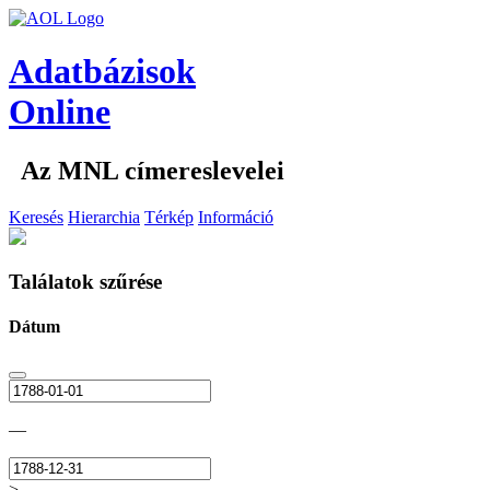
Adatbázisok
Online
Az MNL címereslevelei
Keresés
Hierarchia
Térkép
Információ
Találatok szűrése
Dátum
—
>