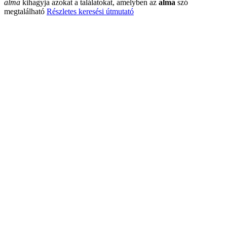
alma
kihagyja azokat a találatokat, amelyben az
alma
szó
megtalálható
Részletes keresési útmutató