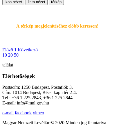
ikon nézet
lista nézet
térkép
A térkép megjelenítéséhez elöbb keressen!
Előző
1
Következő
10
20
50
találat
Elérhetőségek
Postacím: 1250 Budapest, Postafiók 3.
Cím: 1014 Budapest, Bécsi kapu tér 2-4.
Tel.: +36 1 225 2843, +36 1 225 2844
E-mail: info@mnl.gov.hu
e-mail
facebook
vimeo
Magyar Nemzeti Levéltár © 2020 Minden jog fenntartva