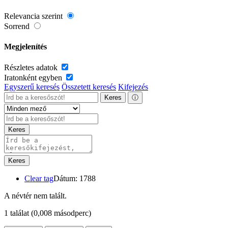
Relevancia szerint
Sorrend
Megjelenítés
Részletes adatok
Iratonként egyben
Egyszerű keresés
Összetett keresés
Kifejezés
Keres
ⓘ
Keres
Keres
Clear tag
Dátum: 1788
A névtér nem talált.
1 találat
(0,008 másodperc)