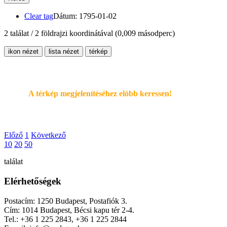
Clear tag
Dátum: 1795-01-02
2 találat / 2 földrajzi koordinátával
(0,009 másodperc)
ikon nézet
lista nézet
térkép
A térkép megjelenítéséhez elöbb keressen!
Előző
1
Következő
10
20
50
találat
Elérhetőségek
Postacím: 1250 Budapest, Postafiók 3.
Cím: 1014 Budapest, Bécsi kapu tér 2-4.
Tel.: +36 1 225 2843, +36 1 225 2844