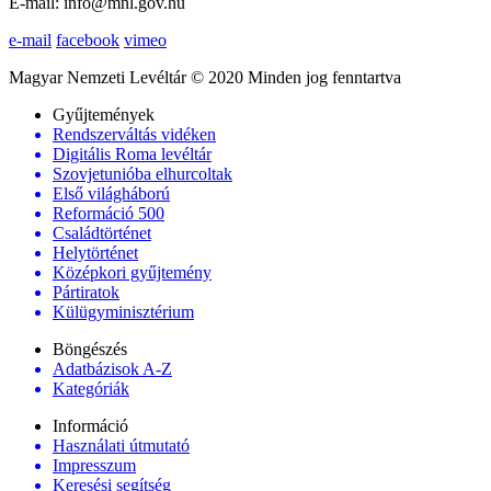
E-mail: info@mnl.gov.hu
e-mail
facebook
vimeo
Magyar Nemzeti Levéltár © 2020 Minden jog fenntartva
Gyűjtemények
Rendszerváltás vidéken
Digitális Roma levéltár
Szovjetunióba elhurcoltak
Első világháború
Reformáció 500
Családtörténet
Helytörténet
Középkori gyűjtemény
Pártiratok
Külügyminisztérium
Böngészés
Adatbázisok A-Z
Kategóriák
Információ
Használati útmutató
Impresszum
Keresési segítség