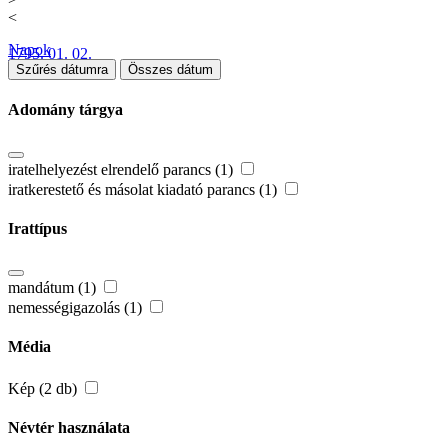
<
Napok
1795. 01. 02.
Szűrés dátumra
Összes dátum
Adomány tárgya
iratelhelyezést elrendelő parancs (1)
iratkerestető és másolat kiadató parancs (1)
Irattípus
mandátum (1)
nemességigazolás (1)
Média
Kép (2 db)
Névtér használata