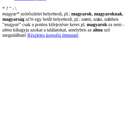
*
?
"
-
\
magyar
*
szórészletet helyettesít, pl.:
magyarok
,
magyaroknak
,
magyarság
sz
?
n
egy betűt helyettesít, pl.: sz
e
nt, sz
á
n, sz
í
nben
"
magyar
"
csak a pontos kifejezésre keres pl.
magyarok
-ra nem
-
alma
kihagyja azokat a találatokat, amelyben az
alma
szó
megtalálható
Részletes keresési útmutató