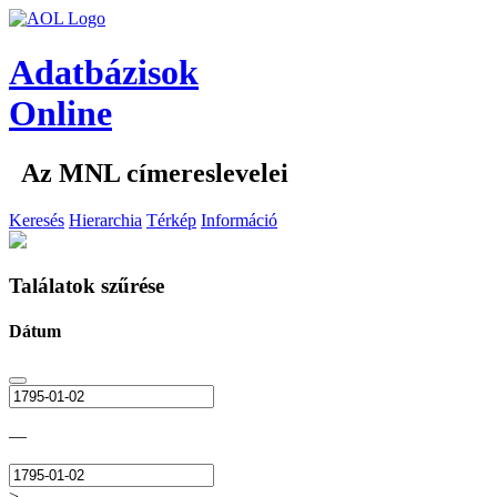
Adatbázisok
Online
Az MNL címereslevelei
Keresés
Hierarchia
Térkép
Információ
Találatok szűrése
Dátum
—
>