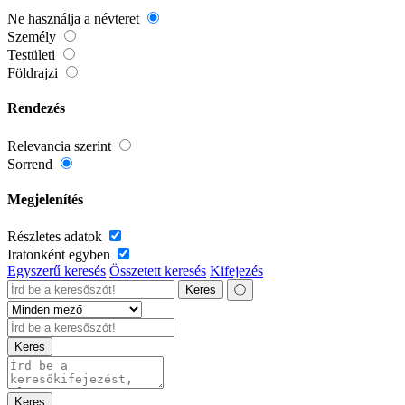
Ne használja a névteret
Személy
Testületi
Földrajzi
Rendezés
Relevancia szerint
Sorrend
Megjelenítés
Részletes adatok
Iratonként egyben
Egyszerű keresés
Összetett keresés
Kifejezés
Keres
ⓘ
Keres
Keres