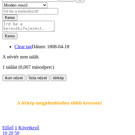
Keres
Keres
Clear tag
Dátum: 1808-04-18
A névtér nem talált.
1 találat
(0,007 másodperc)
ikon nézet
lista nézet
térkép
A térkép megjelenítéséhez elöbb keressen!
Előző
1
Következő
10
20
50