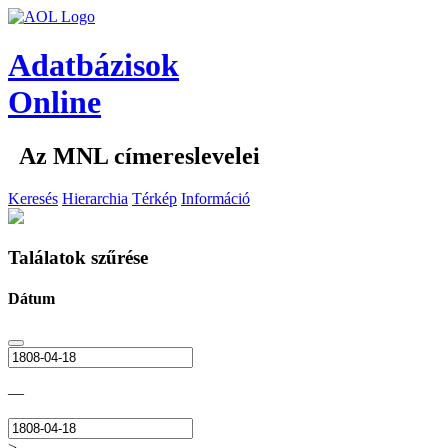
Adatbázisok
Online
Az MNL címereslevelei
Keresés
Hierarchia
Térkép
Információ
Találatok szűrése
Dátum
—
>