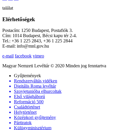
találat
Elérhetőségek
Postacím: 1250 Budapest, Postafiók 3.
Cím: 1014 Budapest, Bécsi kapu tér 2-4.
Tel.: +36 1 225 2843, +36 1 225 2844
E-mail: info@mnl.gov.hu
e-mail
facebook
vimeo
Magyar Nemzeti Levéltár © 2020 Minden jog fenntartva
Gyűjtemények
Rendszerváltás vidéken
Digitális Roma levéltár
Szovjetunióba elhurcoltak
Első világháború
Reformáció 500
Családtörténet
Helytörténet
Középkori gyűjtemény
Pártiratok
Külügyminisztérium