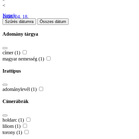
<
Napok
1808. 04. 18.
Szűrés dátumra
Összes dátum
Adomány tárgya
címer (1)
magyar nemesség (1)
Irattípus
adománylevél (1)
Címerábrák
holdarc (1)
liliom (1)
torony (1)