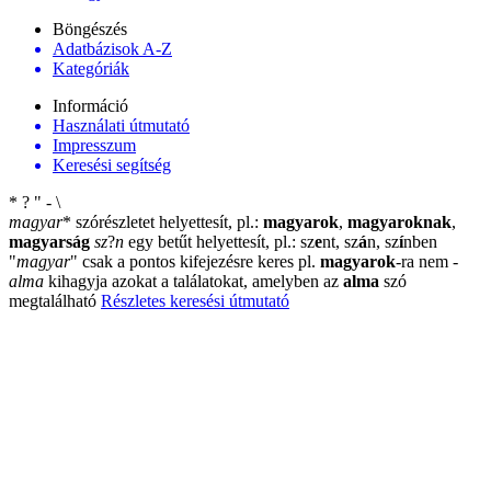
Böngészés
Adatbázisok A-Z
Kategóriák
Információ
Használati útmutató
Impresszum
Keresési segítség
*
?
"
-
\
magyar
*
szórészletet helyettesít, pl.:
magyarok
,
magyaroknak
,
magyarság
sz
?
n
egy betűt helyettesít, pl.: sz
e
nt, sz
á
n, sz
í
nben
"
magyar
"
csak a pontos kifejezésre keres pl.
magyarok
-ra nem
-
alma
kihagyja azokat a találatokat, amelyben az
alma
szó
megtalálható
Részletes keresési útmutató