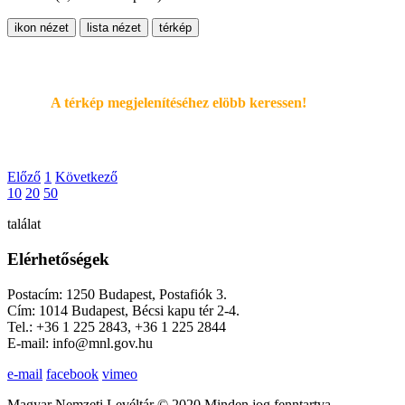
ikon nézet
lista nézet
térkép
A térkép megjelenítéséhez elöbb keressen!
Előző
1
Következő
10
20
50
találat
Elérhetőségek
Postacím: 1250 Budapest, Postafiók 3.
Cím: 1014 Budapest, Bécsi kapu tér 2-4.
Tel.: +36 1 225 2843, +36 1 225 2844
E-mail: info@mnl.gov.hu
e-mail
facebook
vimeo
Magyar Nemzeti Levéltár © 2020 Minden jog fenntartva