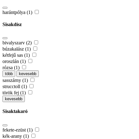
harántpólya (1)
Sisakdísz
bivalyszarv (2)
búzakalász (1)
kétfejű sas (1)
oroszlán (1)
rózsa (1)
több
kevesebb
sasszárny (1)
strucctoll (1)
török fej (1)
kevesebb
Sisaktakaró
fekete-ezüst (1)
kék-arany (1)