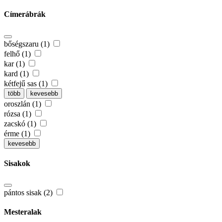
Címerábrák
bőségszaru (1)
felhő (1)
kar (1)
kard (1)
kétfejű sas (1)
több
kevesebb
oroszlán (1)
rózsa (1)
zacskó (1)
érme (1)
kevesebb
Sisakok
pántos sisak (2)
Mesteralak