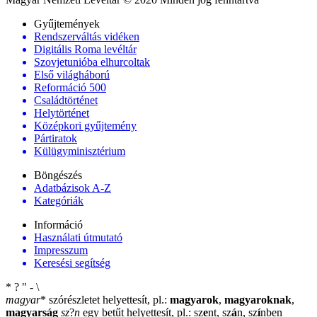
Gyűjtemények
Rendszerváltás vidéken
Digitális Roma levéltár
Szovjetunióba elhurcoltak
Első világháború
Reformáció 500
Családtörténet
Helytörténet
Középkori gyűjtemény
Pártiratok
Külügyminisztérium
Böngészés
Adatbázisok A-Z
Kategóriák
Információ
Használati útmutató
Impresszum
Keresési segítség
*
?
"
-
\
magyar
*
szórészletet helyettesít, pl.:
magyarok
,
magyaroknak
,
magyarság
sz
?
n
egy betűt helyettesít, pl.: sz
e
nt, sz
á
n, sz
í
nben