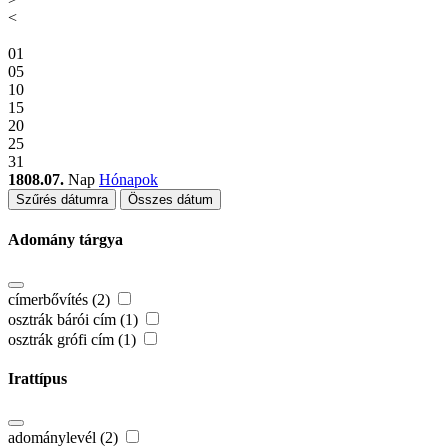
<
01
05
10
15
20
25
31
1808.07.
Nap
Hónapok
Szűrés dátumra
Összes dátum
Adomány tárgya
címerbővítés (2)
osztrák bárói cím (1)
osztrák grófi cím (1)
Irattípus
adománylevél (2)