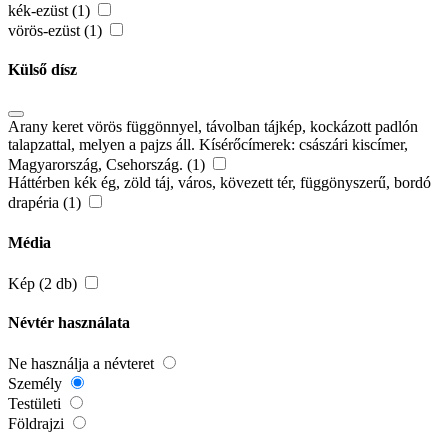
kék-ezüst (1)
vörös-ezüst (1)
Külső dísz
Arany keret vörös függönnyel, távolban tájkép, kockázott padlón
talapzattal, melyen a pajzs áll. Kísérőcímerek: császári kiscímer,
Magyarország, Csehország. (1)
Háttérben kék ég, zöld táj, város, kövezett tér, függönyszerű, bordó
drapéria (1)
Média
Kép (2 db)
Névtér használata
Ne használja a névteret
Személy
Testületi
Földrajzi