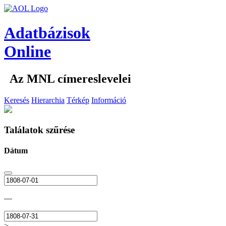
Adatbázisok
Online
Az MNL címereslevelei
Keresés
Hierarchia
Térkép
Információ
Találatok szűrése
Dátum
—
>