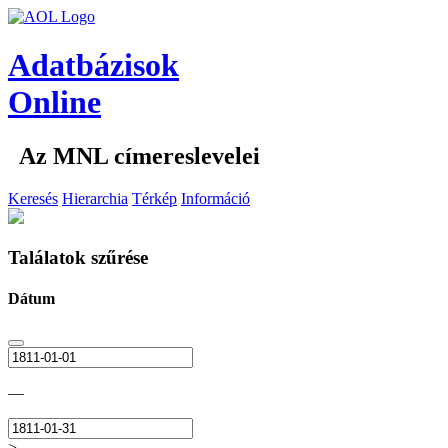
Adatbázisok
Online
Az MNL címereslevelei
Keresés
Hierarchia
Térkép
Információ
Találatok szűrése
Dátum
—
>