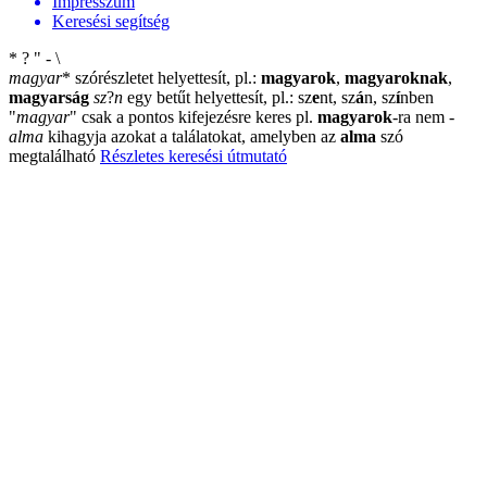
Impresszum
Keresési segítség
*
?
"
-
\
magyar
*
szórészletet helyettesít, pl.:
magyarok
,
magyaroknak
,
magyarság
sz
?
n
egy betűt helyettesít, pl.: sz
e
nt, sz
á
n, sz
í
nben
"
magyar
"
csak a pontos kifejezésre keres pl.
magyarok
-ra nem
-
alma
kihagyja azokat a találatokat, amelyben az
alma
szó
megtalálható
Részletes keresési útmutató