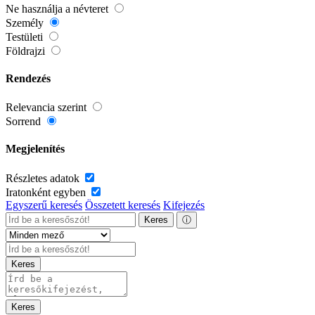
Ne használja a névteret
Személy
Testületi
Földrajzi
Rendezés
Relevancia szerint
Sorrend
Megjelenítés
Részletes adatok
Iratonként egyben
Egyszerű keresés
Összetett keresés
Kifejezés
Keres
ⓘ
Keres
Keres