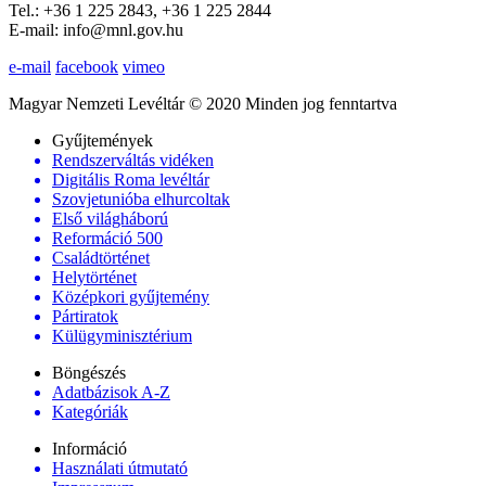
Tel.: +36 1 225 2843, +36 1 225 2844
E-mail: info@mnl.gov.hu
e-mail
facebook
vimeo
Magyar Nemzeti Levéltár © 2020 Minden jog fenntartva
Gyűjtemények
Rendszerváltás vidéken
Digitális Roma levéltár
Szovjetunióba elhurcoltak
Első világháború
Reformáció 500
Családtörténet
Helytörténet
Középkori gyűjtemény
Pártiratok
Külügyminisztérium
Böngészés
Adatbázisok A-Z
Kategóriák
Információ
Használati útmutató