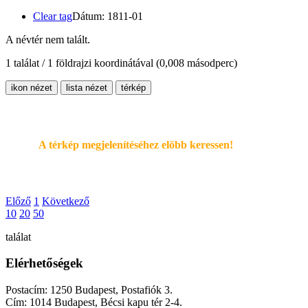
Clear tag
Dátum: 1811-01
A névtér nem talált.
1 találat / 1 földrajzi koordinátával
(0,008 másodperc)
ikon nézet
lista nézet
térkép
A térkép megjelenítéséhez elöbb keressen!
Előző
1
Következő
10
20
50
találat
Elérhetőségek
Postacím: 1250 Budapest, Postafiók 3.
Cím: 1014 Budapest, Bécsi kapu tér 2-4.