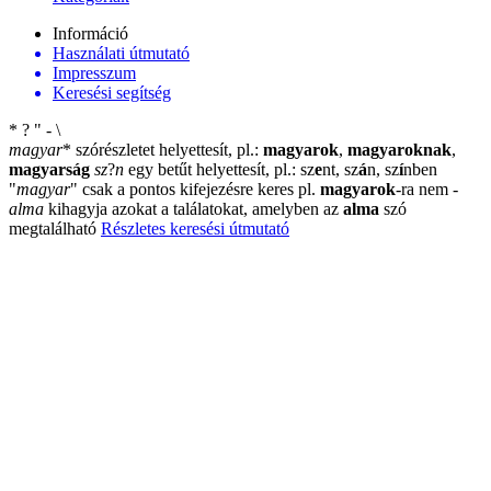
Információ
Használati útmutató
Impresszum
Keresési segítség
*
?
"
-
\
magyar
*
szórészletet helyettesít, pl.:
magyarok
,
magyaroknak
,
magyarság
sz
?
n
egy betűt helyettesít, pl.: sz
e
nt, sz
á
n, sz
í
nben
"
magyar
"
csak a pontos kifejezésre keres pl.
magyarok
-ra nem
-
alma
kihagyja azokat a találatokat, amelyben az
alma
szó
megtalálható
Részletes keresési útmutató