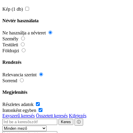
Kép (1 db)
Névtér használata
Ne használja a névteret
Személy
Testületi
Földrajzi
Rendezés
Relevancia szerint
Sorrend
Megjelenítés
Részletes adatok
Iratonként egyben
Egyszerű keresés
Összetett keresés
Kifejezés
Keres
ⓘ