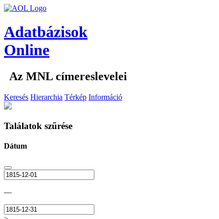
Adatbázisok
Online
Az MNL címereslevelei
Keresés
Hierarchia
Térkép
Információ
Találatok szűrése
Dátum
—
>