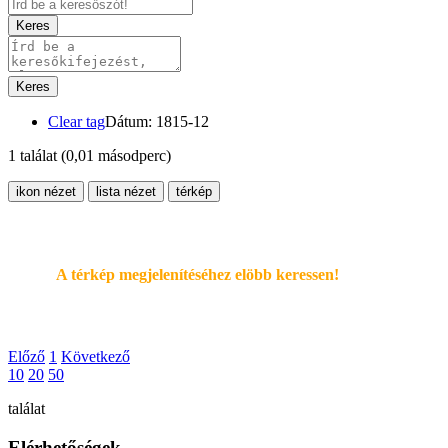
Keres
Keres
Clear tag
Dátum: 1815-12
1 találat
(0,01 másodperc)
ikon nézet
lista nézet
térkép
A térkép megjelenítéséhez elöbb keressen!
Előző
1
Következő
10
20
50
találat
Elérhetőségek