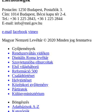
Postacím: 1250 Budapest, Postafiók 3.
Cím: 1014 Budapest, Bécsi kapu tér 2-4.
Tel.: +36 1 225 2843, +36 1 225 2844
E-mail: info@mnl.gov.hu
e-mail
facebook
vimeo
Magyar Nemzeti Levéltár © 2020 Minden jog fenntartva
Gyűjtemények
Rendszerváltás vidéken
Digitális Roma levéltár
Szovjetunióba elhurcoltak
Első világháború
Reformáció 500
Családtörténet
Helytörténet
Középkori gyűjtemény
Pártiratok
Külügyminisztérium
Böngészés
Adatbázisok A-Z
Kategóriák