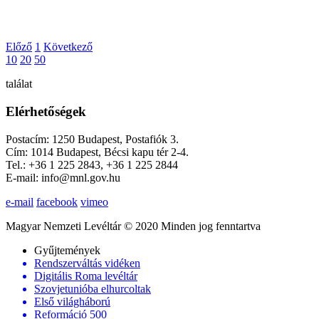
Előző
1
Következő
10
20
50
találat
Elérhetőségek
Postacím: 1250 Budapest, Postafiók 3.
Cím: 1014 Budapest, Bécsi kapu tér 2-4.
Tel.: +36 1 225 2843, +36 1 225 2844
E-mail: info@mnl.gov.hu
e-mail
facebook
vimeo
Magyar Nemzeti Levéltár © 2020 Minden jog fenntartva
Gyűjtemények
Rendszerváltás vidéken
Digitális Roma levéltár
Szovjetunióba elhurcoltak
Első világháború
Reformáció 500