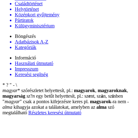
Családtörténet
Helytörténet
Középkori gyűjtemény
Pártiratok
Külügyminisztérium
Böngészés
Adatbázisok A-Z
Kategóriák
Információ
Használati útmutató
Impresszum
Keresési segítség
*
?
"
-
\
magyar
*
szórészletet helyettesít, pl.:
magyarok
,
magyaroknak
,
magyarság
sz
?
n
egy betűt helyettesít, pl.: sz
e
nt, sz
á
n, sz
í
nben
"
magyar
"
csak a pontos kifejezésre keres pl.
magyarok
-ra nem
-
alma
kihagyja azokat a találatokat, amelyben az
alma
szó
megtalálható
Részletes keresési útmutató