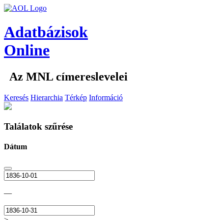
Adatbázisok
Online
Az MNL címereslevelei
Keresés
Hierarchia
Térkép
Információ
Találatok szűrése
Dátum
—
>