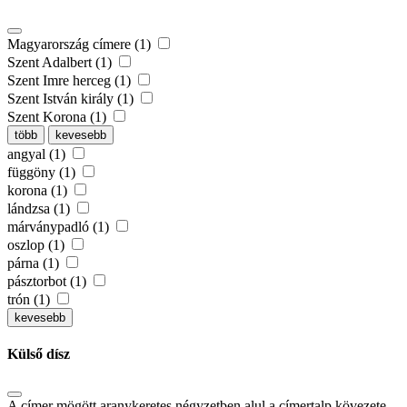
Magyarország címere (1)
Szent Adalbert (1)
Szent Imre herceg (1)
Szent István király (1)
Szent Korona (1)
több
kevesebb
angyal (1)
függöny (1)
korona (1)
lándzsa (1)
márványpadló (1)
oszlop (1)
párna (1)
pásztorbot (1)
trón (1)
kevesebb
Külső dísz
A címer mögött aranykeretes négyzetben alul a címertalp kövezete