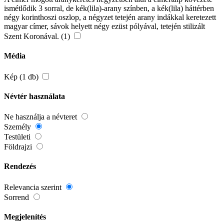
ismétlődik 3 sorral, de kék(lila)-arany színben, a kék(lila) háttérben
négy korinthoszi oszlop, a négyzet tetején arany indákkal keretezett
magyar címer, sávok helyett négy ezüst pólyával, tetején stilizált
Szent Koronával. (1)
Média
Kép (1 db)
Névtér használata
Ne használja a névteret
Személy
Testületi
Földrajzi
Rendezés
Relevancia szerint
Sorrend
Megjelenítés