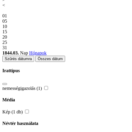
<
01
05
10
15
20
25
31
1844.03.
Nap
Hónapok
Szűrés dátumra
Összes dátum
Irattípus
nemességigazolás (1)
Média
Kép (1 db)
Névtér használata