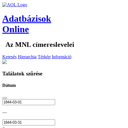
Adatbázisok
Online
Az MNL címereslevelei
Keresés
Hierarchia
Térkép
Információ
Találatok szűrése
Dátum
—
>