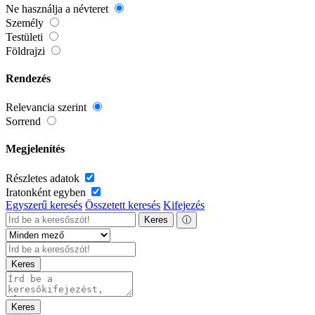
Ne használja a névteret
Személy
Testületi
Földrajzi
Rendezés
Relevancia szerint
Sorrend
Megjelenítés
Részletes adatok
Iratonként egyben
Egyszerű keresés
Összetett keresés
Kifejezés
Keres
ⓘ
Keres
Keres