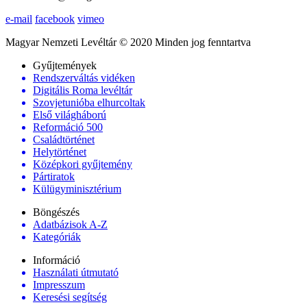
e-mail
facebook
vimeo
Magyar Nemzeti Levéltár © 2020 Minden jog fenntartva
Gyűjtemények
Rendszerváltás vidéken
Digitális Roma levéltár
Szovjetunióba elhurcoltak
Első világháború
Reformáció 500
Családtörténet
Helytörténet
Középkori gyűjtemény
Pártiratok
Külügyminisztérium
Böngészés
Adatbázisok A-Z
Kategóriák
Információ
Használati útmutató
Impresszum
Keresési segítség