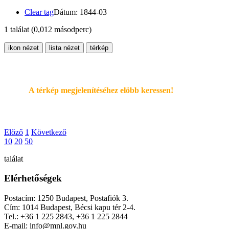
Clear tag
Dátum: 1844-03
1 találat
(0,012 másodperc)
ikon nézet
lista nézet
térkép
A térkép megjelenítéséhez elöbb keressen!
Előző
1
Következő
10
20
50
találat
Elérhetőségek
Postacím: 1250 Budapest, Postafiók 3.
Cím: 1014 Budapest, Bécsi kapu tér 2-4.
Tel.: +36 1 225 2843, +36 1 225 2844
E-mail: info@mnl.gov.hu