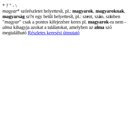
*
?
"
-
\
magyar
*
szórészletet helyettesít, pl.:
magyarok
,
magyaroknak
,
magyarság
sz
?
n
egy betűt helyettesít, pl.: sz
e
nt, sz
á
n, sz
í
nben
"
magyar
"
csak a pontos kifejezésre keres pl.
magyarok
-ra nem
-
alma
kihagyja azokat a találatokat, amelyben az
alma
szó
megtalálható
Részletes keresési útmutató