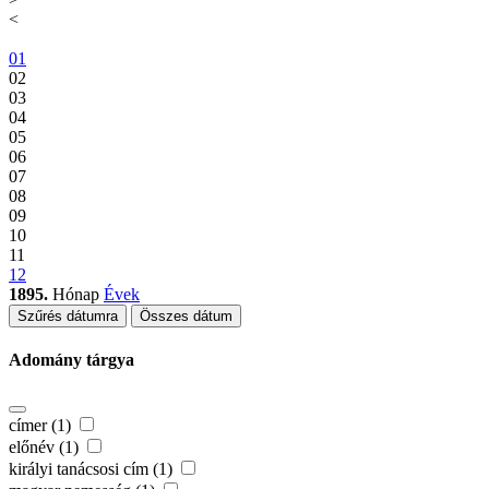
<
01
02
03
04
05
06
07
08
09
10
11
12
1895.
Hónap
Évek
Szűrés dátumra
Összes dátum
Adomány tárgya
címer (1)
előnév (1)
királyi tanácsosi cím (1)