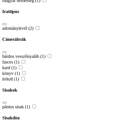
magyar nemesség (1)
Irattípus
adománylevél (2)
Címerábrák
bárdos vesszőnyaláb (1)
fasces (1)
kard (1)
könyv (1)
írótoll (1)
Sisakok
pántos sisak (1)
Sisakdísz