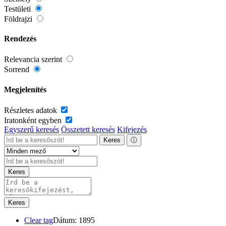
Testületi
Földrajzi
Rendezés
Relevancia szerint
Sorrend
Megjelenítés
Részletes adatok
Iratonként egyben
Egyszerű keresés
Összetett keresés
Kifejezés
Keres
ⓘ
Keres
Keres
Clear tag
Dátum: 1895