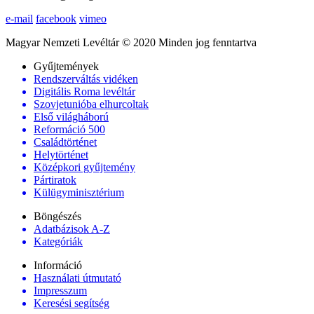
e-mail
facebook
vimeo
Magyar Nemzeti Levéltár © 2020 Minden jog fenntartva
Gyűjtemények
Rendszerváltás vidéken
Digitális Roma levéltár
Szovjetunióba elhurcoltak
Első világháború
Reformáció 500
Családtörténet
Helytörténet
Középkori gyűjtemény
Pártiratok
Külügyminisztérium
Böngészés
Adatbázisok A-Z
Kategóriák
Információ
Használati útmutató
Impresszum
Keresési segítség