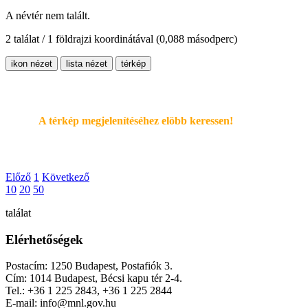
A névtér nem talált.
2 találat / 1 földrajzi koordinátával
(0,088 másodperc)
ikon nézet
lista nézet
térkép
A térkép megjelenítéséhez elöbb keressen!
Előző
1
Következő
10
20
50
találat
Elérhetőségek
Postacím: 1250 Budapest, Postafiók 3.
Cím: 1014 Budapest, Bécsi kapu tér 2-4.
Tel.: +36 1 225 2843, +36 1 225 2844
E-mail: info@mnl.gov.hu