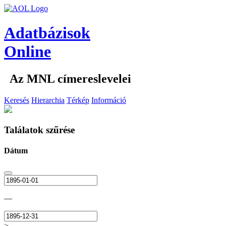
Adatbázisok
Online
Az MNL címereslevelei
Keresés
Hierarchia
Térkép
Információ
Találatok szűrése
Dátum
—
>