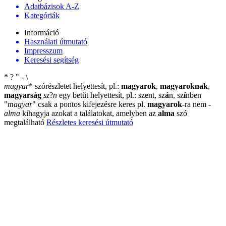
Adatbázisok A-Z
Kategóriák
Információ
Használati útmutató
Impresszum
Keresési segítség
*
?
"
-
\
magyar
*
szórészletet helyettesít, pl.:
magyarok
,
magyaroknak
,
magyarság
sz
?
n
egy betűt helyettesít, pl.: sz
e
nt, sz
á
n, sz
í
nben
"
magyar
"
csak a pontos kifejezésre keres pl.
magyarok
-ra nem
-
alma
kihagyja azokat a találatokat, amelyben az
alma
szó
megtalálható
Részletes keresési útmutató