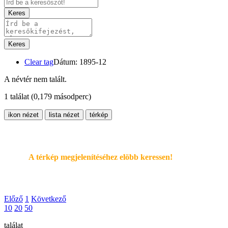
Keres
Keres
Clear tag
Dátum: 1895-12
A névtér nem talált.
1 találat
(0,179 másodperc)
ikon nézet
lista nézet
térkép
A térkép megjelenítéséhez elöbb keressen!
Előző
1
Következő
10
20
50
találat