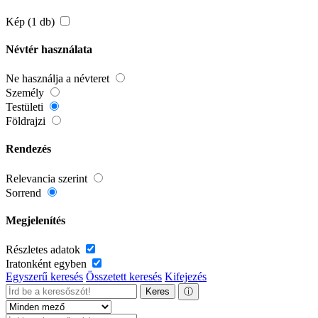
Kép (1 db)
Névtér használata
Ne használja a névteret
Személy
Testületi
Földrajzi
Rendezés
Relevancia szerint
Sorrend
Megjelenítés
Részletes adatok
Iratonként egyben
Egyszerű keresés
Összetett keresés
Kifejezés
Keres
ⓘ