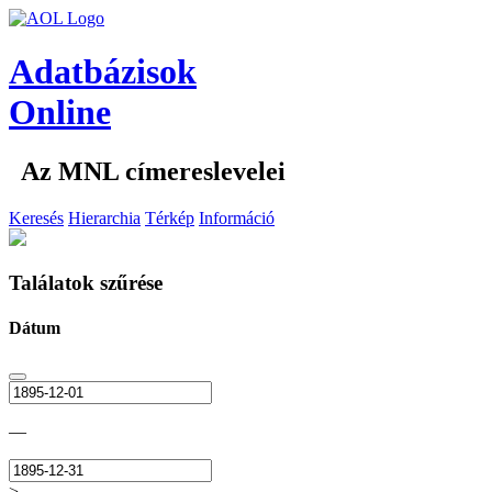
Adatbázisok
Online
Az MNL címereslevelei
Keresés
Hierarchia
Térkép
Információ
Találatok szűrése
Dátum
—
>