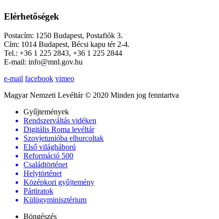
Elérhetőségek
Postacím: 1250 Budapest, Postafiók 3.
Cím: 1014 Budapest, Bécsi kapu tér 2-4.
Tel.: +36 1 225 2843, +36 1 225 2844
E-mail: info@mnl.gov.hu
e-mail
facebook
vimeo
Magyar Nemzeti Levéltár © 2020 Minden jog fenntartva
Gyűjtemények
Rendszerváltás vidéken
Digitális Roma levéltár
Szovjetunióba elhurcoltak
Első világháború
Reformáció 500
Családtörténet
Helytörténet
Középkori gyűjtemény
Pártiratok
Külügyminisztérium
Böngészés