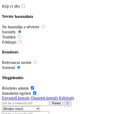
Kép (1 db)
Névtér használata
Ne használja a névteret
Személy
Testületi
Földrajzi
Rendezés
Relevancia szerint
Sorrend
Megjelenítés
Részletes adatok
Iratonként egyben
Egyszerű keresés
Összetett keresés
Kifejezés
Keres
ⓘ