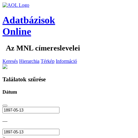
Adatbázisok
Online
Az MNL címereslevelei
Keresés
Hierarchia
Térkép
Információ
Találatok szűrése
Dátum
—
>