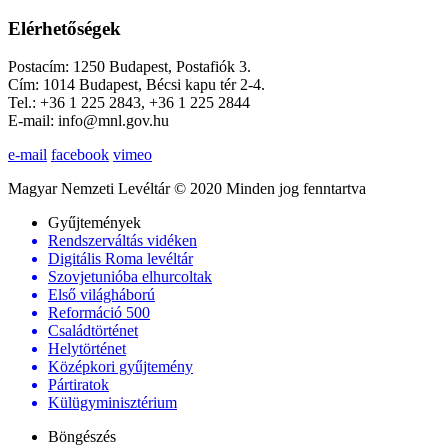
Elérhetőségek
Postacím: 1250 Budapest, Postafiók 3.
Cím: 1014 Budapest, Bécsi kapu tér 2-4.
Tel.: +36 1 225 2843, +36 1 225 2844
E-mail: info@mnl.gov.hu
e-mail
facebook
vimeo
Magyar Nemzeti Levéltár © 2020 Minden jog fenntartva
Gyűjtemények
Rendszerváltás vidéken
Digitális Roma levéltár
Szovjetunióba elhurcoltak
Első világháború
Reformáció 500
Családtörténet
Helytörténet
Középkori gyűjtemény
Pártiratok
Külügyminisztérium
Böngészés