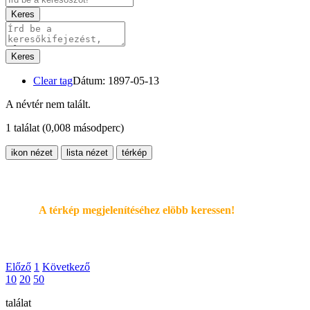
Keres
Keres
Clear tag
Dátum: 1897-05-13
A névtér nem talált.
1 találat
(0,008 másodperc)
ikon nézet
lista nézet
térkép
A térkép megjelenítéséhez elöbb keressen!
Előző
1
Következő
10
20
50
találat