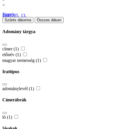
<
Napok
1897. 05. 13.
Szűrés dátumra
Összes dátum
Adomány tárgya
címer (1)
előnév (1)
magyar nemesség (1)
Irattípus
adománylevél (1)
Címerábrák
ló (1)
Sisakok