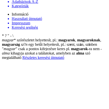
Adatbázisok A-Z
Kategóriák
Információ
Használati útmutató
Impresszum
Keresési segítség
*
?
"
-
\
magyar
*
szórészletet helyettesít, pl.:
magyarok
,
magyaroknak
,
magyarság
sz
?
n
egy betűt helyettesít, pl.: sz
e
nt, sz
á
n, sz
í
nben
"
magyar
"
csak a pontos kifejezésre keres pl.
magyarok
-ra nem
-
alma
kihagyja azokat a találatokat, amelyben az
alma
szó
megtalálható
Részletes keresési útmutató