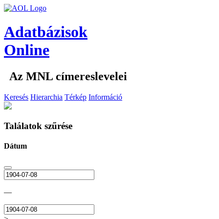
Adatbázisok
Online
Az MNL címereslevelei
Keresés
Hierarchia
Térkép
Információ
Találatok szűrése
Dátum
—
>