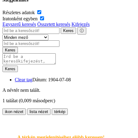
Részletes adatok
Iratonként egyben
Egyszerű keresés
Összetett keresés
Kifejezés
Keres
ⓘ
Keres
Keres
Clear tag
Dátum: 1904-07-08
A névtér nem talált.
1 találat
(0,009 másodperc)
ikon nézet
lista nézet
térkép
A térkép megjelenítéséhez elöbb keressen!