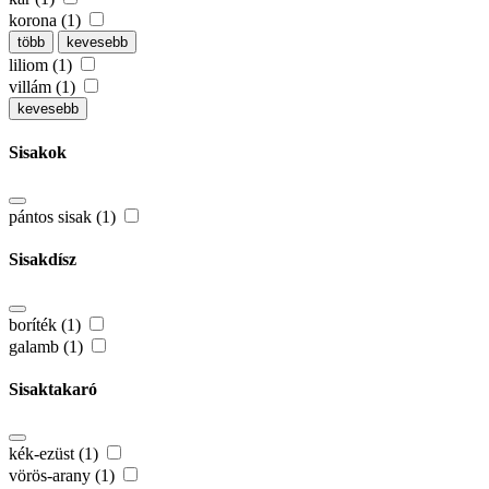
korona (1)
több
kevesebb
liliom (1)
villám (1)
kevesebb
Sisakok
pántos sisak (1)
Sisakdísz
boríték (1)
galamb (1)
Sisaktakaró
kék-ezüst (1)
vörös-arany (1)