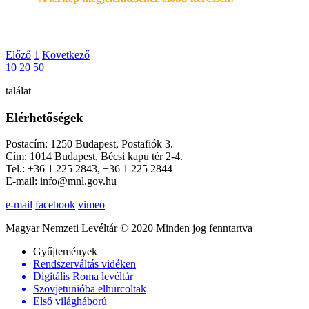
Előző
1
Következő
10
20
50
találat
Elérhetőségek
Postacím: 1250 Budapest, Postafiók 3.
Cím: 1014 Budapest, Bécsi kapu tér 2-4.
Tel.: +36 1 225 2843, +36 1 225 2844
E-mail: info@mnl.gov.hu
e-mail
facebook
vimeo
Magyar Nemzeti Levéltár © 2020 Minden jog fenntartva
Gyűjtemények
Rendszerváltás vidéken
Digitális Roma levéltár
Szovjetunióba elhurcoltak
Első világháború