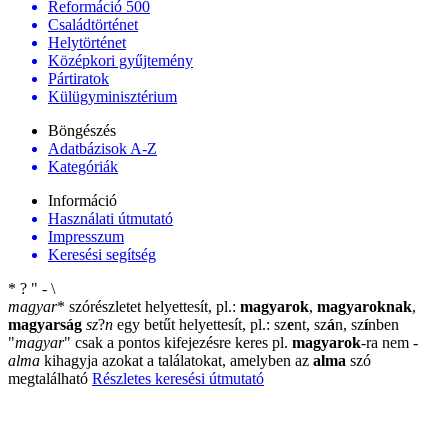
Reformáció 500
Családtörténet
Helytörténet
Középkori gyűjtemény
Pártiratok
Külügyminisztérium
Böngészés
Adatbázisok A-Z
Kategóriák
Információ
Használati útmutató
Impresszum
Keresési segítség
*
?
"
-
\
magyar
*
szórészletet helyettesít, pl.:
magyarok
,
magyaroknak
,
magyarság
sz
?
n
egy betűt helyettesít, pl.: sz
e
nt, sz
á
n, sz
í
nben
"
magyar
"
csak a pontos kifejezésre keres pl.
magyarok
-ra nem
-
alma
kihagyja azokat a találatokat, amelyben az
alma
szó
megtalálható
Részletes keresési útmutató