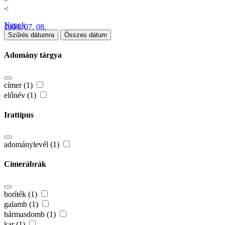
<
Napok
1904. 07. 08.
Szűrés dátumra
Összes dátum
Adomány tárgya
címer (1)
előnév (1)
Irattípus
adománylevél (1)
Címerábrák
boríték (1)
galamb (1)
hármasdomb (1)
kar (1)