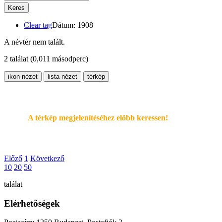
Keres
Clear tag
Dátum: 1908
A névtér nem talált.
2 találat
(0,011 másodperc)
ikon nézet
lista nézet
térkép
A térkép megjelenítéséhez elöbb keressen!
Előző
1
Következő
10
20
50
találat
Elérhetőségek