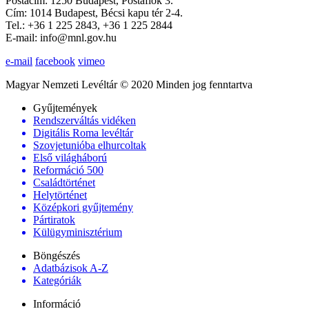
Postacím: 1250 Budapest, Postafiók 3.
Cím: 1014 Budapest, Bécsi kapu tér 2-4.
Tel.: +36 1 225 2843, +36 1 225 2844
E-mail: info@mnl.gov.hu
e-mail
facebook
vimeo
Magyar Nemzeti Levéltár © 2020 Minden jog fenntartva
Gyűjtemények
Rendszerváltás vidéken
Digitális Roma levéltár
Szovjetunióba elhurcoltak
Első világháború
Reformáció 500
Családtörténet
Helytörténet
Középkori gyűjtemény
Pártiratok
Külügyminisztérium
Böngészés
Adatbázisok A-Z
Kategóriák
Információ