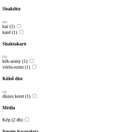
Sisakdísz
kar (1)
kard (1)
Sisaktakaró
kék-arany (1)
vörös-ezüst (1)
Külső dísz
díszes keret (1)
Média
Kép (2 db)
Névtér használata