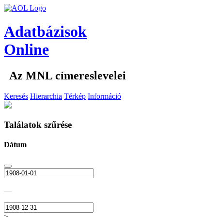
Adatbázisok
Online
Az MNL címereslevelei
Keresés
Hierarchia
Térkép
Információ
Találatok szűrése
Dátum
—
>