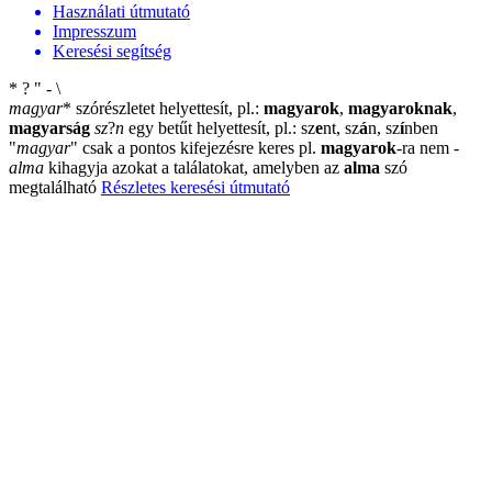
Használati útmutató
Impresszum
Keresési segítség
*
?
"
-
\
magyar
*
szórészletet helyettesít, pl.:
magyarok
,
magyaroknak
,
magyarság
sz
?
n
egy betűt helyettesít, pl.: sz
e
nt, sz
á
n, sz
í
nben
"
magyar
"
csak a pontos kifejezésre keres pl.
magyarok
-ra nem
-
alma
kihagyja azokat a találatokat, amelyben az
alma
szó
megtalálható
Részletes keresési útmutató