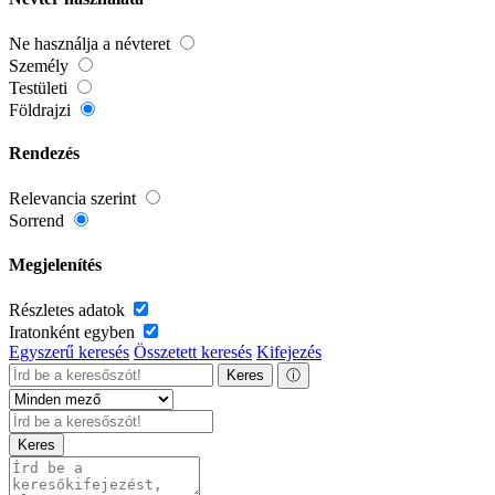
Ne használja a névteret
Személy
Testületi
Földrajzi
Rendezés
Relevancia szerint
Sorrend
Megjelenítés
Részletes adatok
Iratonként egyben
Egyszerű keresés
Összetett keresés
Kifejezés
Keres
ⓘ
Keres