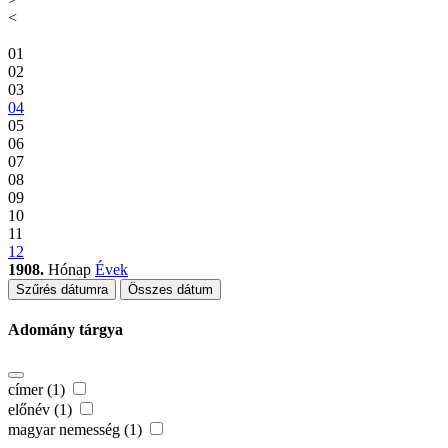
<
01
02
03
04
05
06
07
08
09
10
11
12
1908.
Hónap
Évek
Szűrés dátumra
Összes dátum
Adomány tárgya
címer (1)
előnév (1)
magyar nemesség (1)