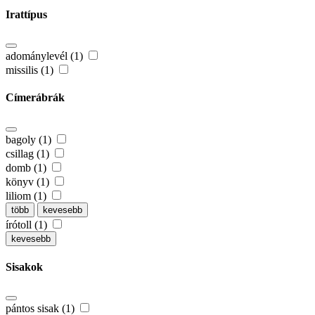
Irattípus
adománylevél (1)
missilis (1)
Címerábrák
bagoly (1)
csillag (1)
domb (1)
könyv (1)
liliom (1)
több
kevesebb
írótoll (1)
kevesebb
Sisakok
pántos sisak (1)