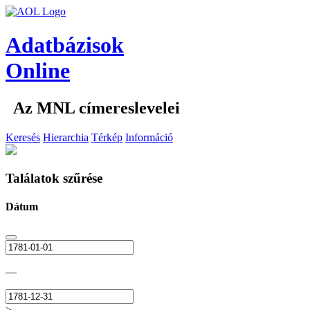
Adatbázisok
Online
Az MNL címereslevelei
Keresés
Hierarchia
Térkép
Információ
Találatok szűrése
Dátum
—
>