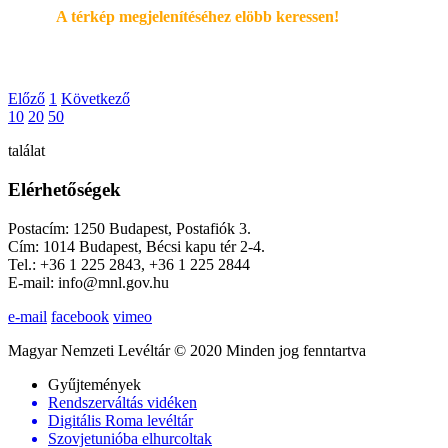
A térkép megjelenítéséhez elöbb keressen!
Előző
1
Következő
10
20
50
találat
Elérhetőségek
Postacím: 1250 Budapest, Postafiók 3.
Cím: 1014 Budapest, Bécsi kapu tér 2-4.
Tel.: +36 1 225 2843, +36 1 225 2844
E-mail: info@mnl.gov.hu
e-mail
facebook
vimeo
Magyar Nemzeti Levéltár © 2020 Minden jog fenntartva
Gyűjtemények
Rendszerváltás vidéken
Digitális Roma levéltár
Szovjetunióba elhurcoltak