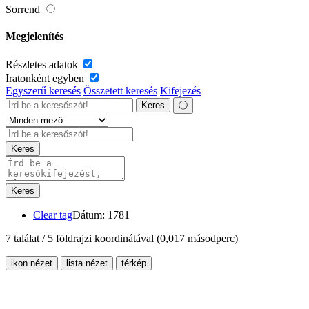
Sorrend
Megjelenítés
Részletes adatok
Iratonként egyben
Egyszerű keresés
Összetett keresés
Kifejezés
Keres
ⓘ
Keres
Keres
Clear tag
Dátum: 1781
7 találat / 5 földrajzi koordinátával
(0,017 másodperc)
ikon nézet
lista nézet
térkép