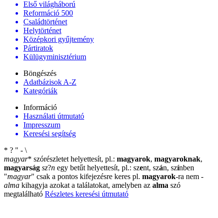
Első világháború
Reformáció 500
Családtörténet
Helytörténet
Középkori gyűjtemény
Pártiratok
Külügyminisztérium
Böngészés
Adatbázisok A-Z
Kategóriák
Információ
Használati útmutató
Impresszum
Keresési segítség
*
?
"
-
\
magyar
*
szórészletet helyettesít, pl.:
magyarok
,
magyaroknak
,
magyarság
sz
?
n
egy betűt helyettesít, pl.: sz
e
nt, sz
á
n, sz
í
nben
"
magyar
"
csak a pontos kifejezésre keres pl.
magyarok
-ra nem
-
alma
kihagyja azokat a találatokat, amelyben az
alma
szó
megtalálható
Részletes keresési útmutató