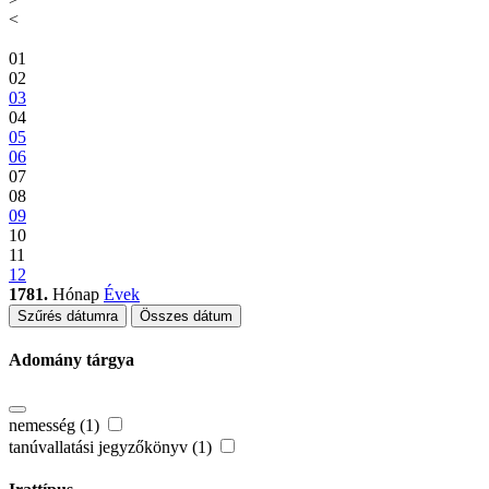
<
01
02
03
04
05
06
07
08
09
10
11
12
1781.
Hónap
Évek
Szűrés dátumra
Összes dátum
Adomány tárgya
nemesség (1)
tanúvallatási jegyzőkönyv (1)