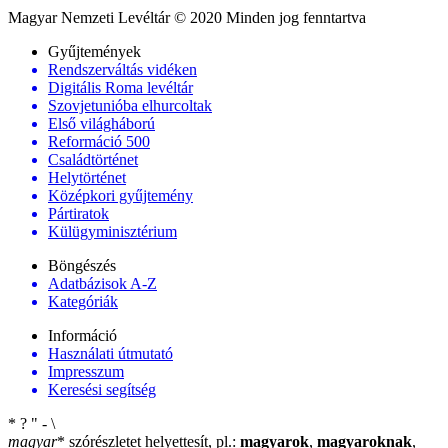
Magyar Nemzeti Levéltár © 2020 Minden jog fenntartva
Gyűjtemények
Rendszerváltás vidéken
Digitális Roma levéltár
Szovjetunióba elhurcoltak
Első világháború
Reformáció 500
Családtörténet
Helytörténet
Középkori gyűjtemény
Pártiratok
Külügyminisztérium
Böngészés
Adatbázisok A-Z
Kategóriák
Információ
Használati útmutató
Impresszum
Keresési segítség
*
?
"
-
\
magyar
*
szórészletet helyettesít, pl.:
magyarok
,
magyaroknak
,