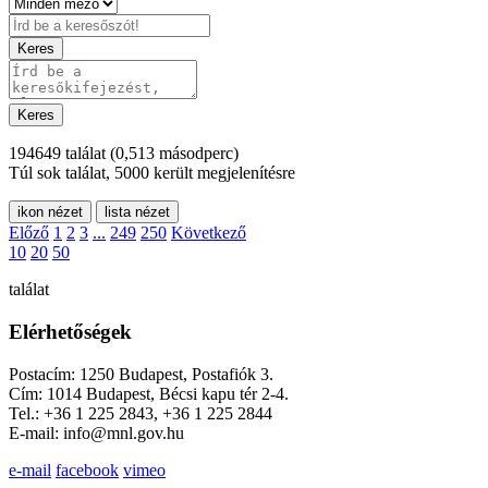
Keres
Keres
194649 találat
(0,513 másodperc)
Túl sok találat, 5000 került megjelenítésre
ikon nézet
lista nézet
Előző
1
2
3
...
249
250
Következő
10
20
50
találat
Elérhetőségek
Postacím: 1250 Budapest, Postafiók 3.
Cím: 1014 Budapest, Bécsi kapu tér 2-4.
Tel.: +36 1 225 2843, +36 1 225 2844
E-mail: info@mnl.gov.hu
e-mail
facebook
vimeo