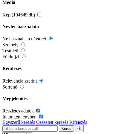
Média
Kép (194649 db)
Névtér használata
Ne használja a névteret
Személy
Testületi
Földrajzi
Rendezés
Relevancia szerint
Sorrend
Megjelenítés
Részletes adatok
Iratonként egyben
Egyszerű keresés
Összetett keresés
Kifejezés
Keres
ⓘ