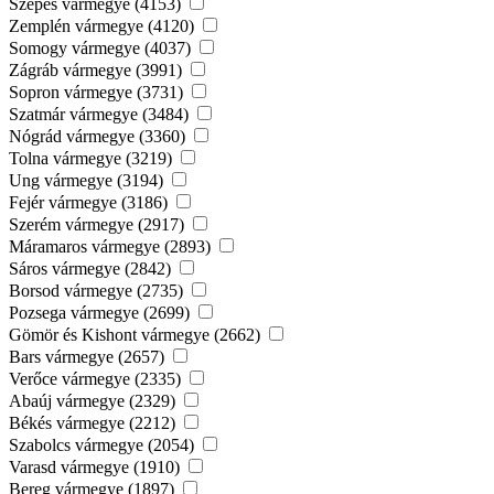
Szepes vármegye (4153)
Zemplén vármegye (4120)
Somogy vármegye (4037)
Zágráb vármegye (3991)
Sopron vármegye (3731)
Szatmár vármegye (3484)
Nógrád vármegye (3360)
Tolna vármegye (3219)
Ung vármegye (3194)
Fejér vármegye (3186)
Szerém vármegye (2917)
Máramaros vármegye (2893)
Sáros vármegye (2842)
Borsod vármegye (2735)
Pozsega vármegye (2699)
Gömör és Kishont vármegye (2662)
Bars vármegye (2657)
Verőce vármegye (2335)
Abaúj vármegye (2329)
Békés vármegye (2212)
Szabolcs vármegye (2054)
Varasd vármegye (1910)
Bereg vármegye (1897)