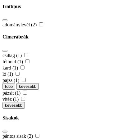
Irattípus
adománylevél (2)
Címerábrák
csillag (1)
félhold (1)
kard (1)
ló (1)
pajzs (1)
több
kevesebb
pázsit (1)
vitéz (1)
kevesebb
Sisakok
pántos sisak (2)