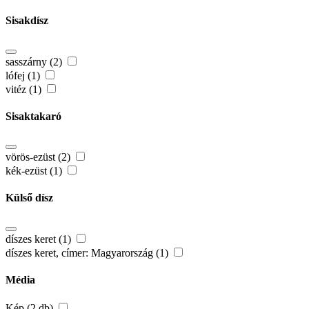
Sisakdísz
sasszárny (2)
lófej (1)
vitéz (1)
Sisaktakaró
vörös-ezüst (2)
kék-ezüst (1)
Külső dísz
díszes keret (1)
díszes keret, címer: Magyarország (1)
Média
Kép (2 db)