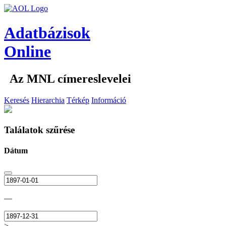
Adatbázisok
Online
Az MNL címereslevelei
Keresés
Hierarchia
Térkép
Információ
Találatok szűrése
Dátum
—
>