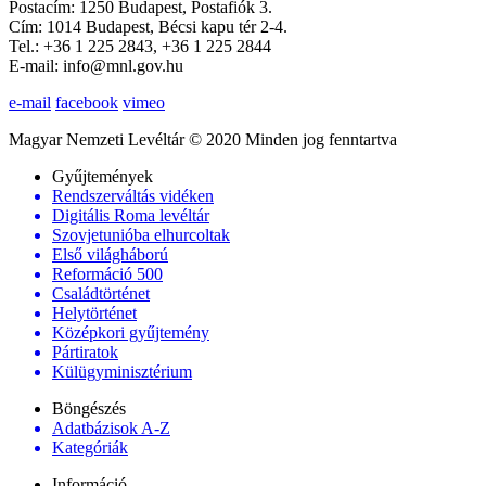
Postacím: 1250 Budapest, Postafiók 3.
Cím: 1014 Budapest, Bécsi kapu tér 2-4.
Tel.: +36 1 225 2843, +36 1 225 2844
E-mail: info@mnl.gov.hu
e-mail
facebook
vimeo
Magyar Nemzeti Levéltár © 2020 Minden jog fenntartva
Gyűjtemények
Rendszerváltás vidéken
Digitális Roma levéltár
Szovjetunióba elhurcoltak
Első világháború
Reformáció 500
Családtörténet
Helytörténet
Középkori gyűjtemény
Pártiratok
Külügyminisztérium
Böngészés
Adatbázisok A-Z
Kategóriák
Információ