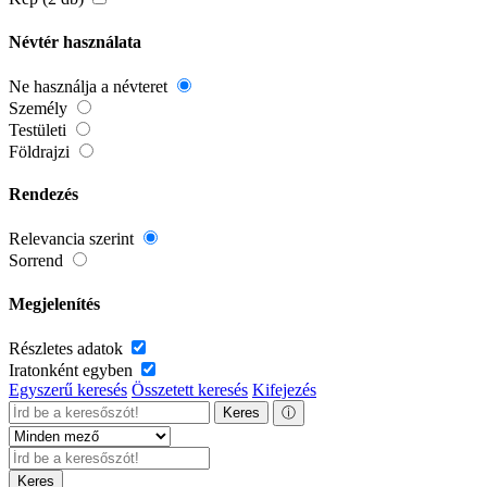
Névtér használata
Ne használja a névteret
Személy
Testületi
Földrajzi
Rendezés
Relevancia szerint
Sorrend
Megjelenítés
Részletes adatok
Iratonként egyben
Egyszerű keresés
Összetett keresés
Kifejezés
Keres
ⓘ
Keres