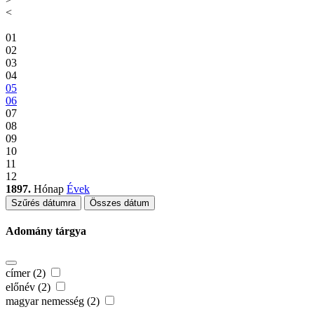
<
01
02
03
04
05
06
07
08
09
10
11
12
1897.
Hónap
Évek
Szűrés dátumra
Összes dátum
Adomány tárgya
címer (2)
előnév (2)
magyar nemesség (2)