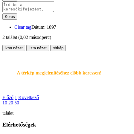
Keres
Clear tag
Dátum: 1897
2 találat
(0,02 másodperc)
ikon nézet
lista nézet
térkép
A térkép megjelenítéséhez elöbb keressen!
Előző
1
Következő
10
20
50
találat
Elérhetőségek