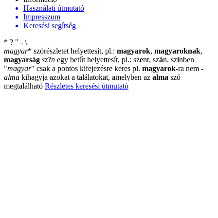
Használati útmutató
Impresszum
Keresési segítség
*
?
"
-
\
magyar
*
szórészletet helyettesít, pl.:
magyarok
,
magyaroknak
,
magyarság
sz
?
n
egy betűt helyettesít, pl.: sz
e
nt, sz
á
n, sz
í
nben
"
magyar
"
csak a pontos kifejezésre keres pl.
magyarok
-ra nem
-
alma
kihagyja azokat a találatokat, amelyben az
alma
szó
megtalálható
Részletes keresési útmutató