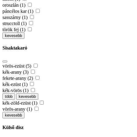
oroszlán (1)
páncélos kar (1)
sasszárny (1)
strucctoll (1)
török fej (1)
kevesebb
Sisaktakaró
vörös-ezüst (5)
kék-arany (3)
fekete-arany (2)
kék-ezüst (1)
kék-vörös (1)
több
kevesebb
kék-zöld-ezüst (1)
vörös-arany (1)
kevesebb
Külső dísz