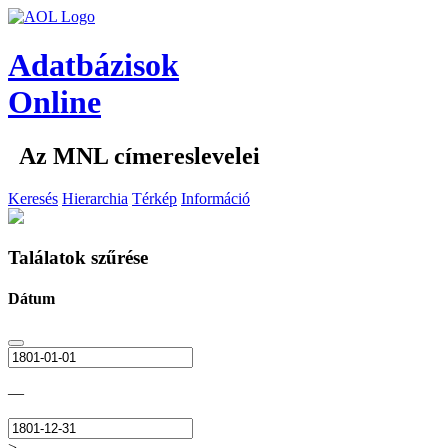
Adatbázisok
Online
Az MNL címereslevelei
Keresés
Hierarchia
Térkép
Információ
Találatok szűrése
Dátum
—
>