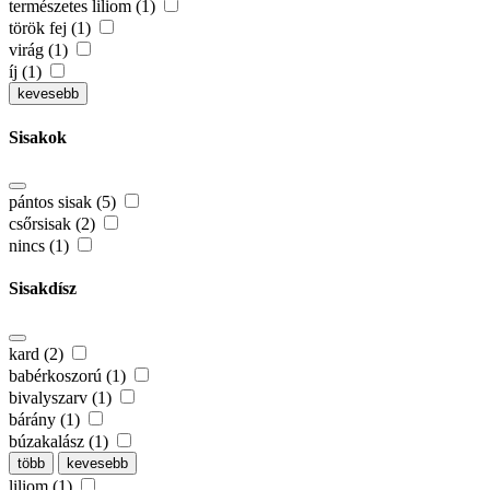
természetes liliom (1)
török fej (1)
virág (1)
íj (1)
kevesebb
Sisakok
pántos sisak (5)
csőrsisak (2)
nincs (1)
Sisakdísz
kard (2)
babérkoszorú (1)
bivalyszarv (1)
bárány (1)
búzakalász (1)
több
kevesebb
liliom (1)