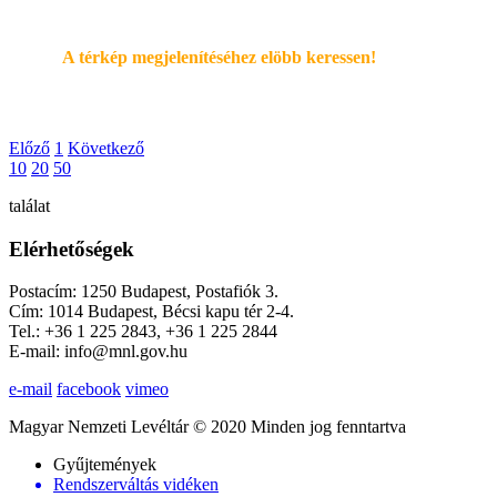
A térkép megjelenítéséhez elöbb keressen!
Előző
1
Következő
10
20
50
találat
Elérhetőségek
Postacím: 1250 Budapest, Postafiók 3.
Cím: 1014 Budapest, Bécsi kapu tér 2-4.
Tel.: +36 1 225 2843, +36 1 225 2844
E-mail: info@mnl.gov.hu
e-mail
facebook
vimeo
Magyar Nemzeti Levéltár © 2020 Minden jog fenntartva
Gyűjtemények
Rendszerváltás vidéken