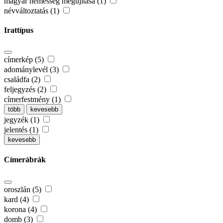
magyar nemesség megújítása (1)
névváltoztatás (1)
Irattípus
címerkép (5)
adománylevél (3)
családfa (2)
feljegyzés (2)
címerfestmény (1)
több
kevesebb
jegyzék (1)
jelentés (1)
kevesebb
Címerábrák
oroszlán (5)
kard (4)
korona (4)
domb (3)