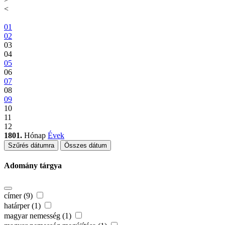
<
01
02
03
04
05
06
07
08
09
10
11
12
1801.
Hónap
Évek
Szűrés dátumra
Összes dátum
Adomány tárgya
címer (9)
határper (1)
magyar nemesség (1)