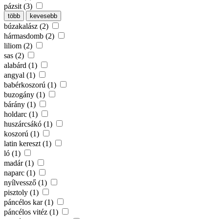
pázsit (3)
több
kevesebb
búzakalász (2)
hármasdomb (2)
liliom (2)
sas (2)
alabárd (1)
angyal (1)
babérkoszorú (1)
buzogány (1)
bárány (1)
holdarc (1)
huszárcsákó (1)
koszorú (1)
latin kereszt (1)
ló (1)
madár (1)
naparc (1)
nyílvessző (1)
pisztoly (1)
páncélos kar (1)
páncélos vitéz (1)