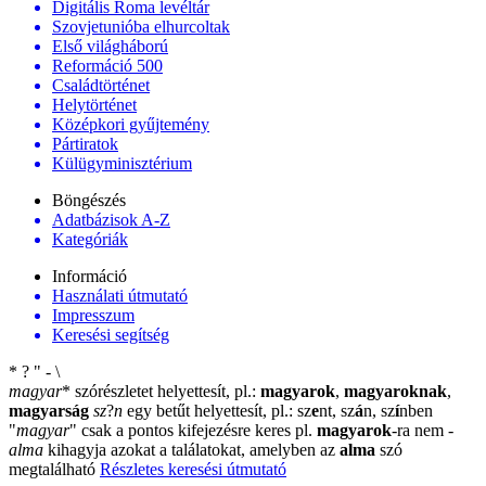
Digitális Roma levéltár
Szovjetunióba elhurcoltak
Első világháború
Reformáció 500
Családtörténet
Helytörténet
Középkori gyűjtemény
Pártiratok
Külügyminisztérium
Böngészés
Adatbázisok A-Z
Kategóriák
Információ
Használati útmutató
Impresszum
Keresési segítség
*
?
"
-
\
magyar
*
szórészletet helyettesít, pl.:
magyarok
,
magyaroknak
,
magyarság
sz
?
n
egy betűt helyettesít, pl.: sz
e
nt, sz
á
n, sz
í
nben
"
magyar
"
csak a pontos kifejezésre keres pl.
magyarok
-ra nem
-
alma
kihagyja azokat a találatokat, amelyben az
alma
szó
megtalálható
Részletes keresési útmutató