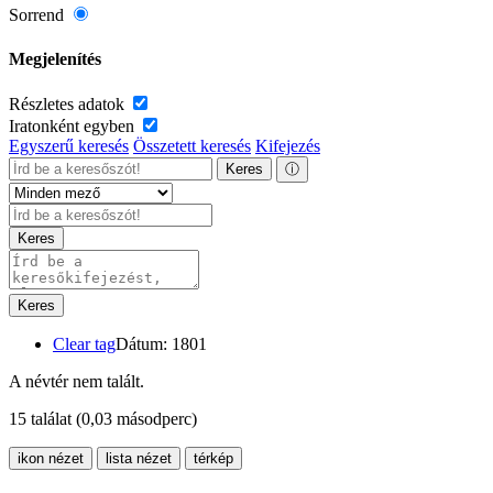
Sorrend
Megjelenítés
Részletes adatok
Iratonként egyben
Egyszerű keresés
Összetett keresés
Kifejezés
Keres
ⓘ
Keres
Keres
Clear tag
Dátum: 1801
A névtér nem talált.
15 találat
(0,03 másodperc)
ikon nézet
lista nézet
térkép